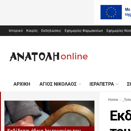
Ιστορικό
Καιρός
Εκδηλώσεις
Εφημερίες Φαρμακείων
Εφημερίες Νο
ΑΡΧΙΚΉ
ΆΓΙΟΣ ΝΙΚΌΛΑΟΣ
ΙΕΡΆΠΕΤΡΑ
Σ
Home
_Τοπ
Εκδ
Εκδίδεται άδεια λειτουργίας του