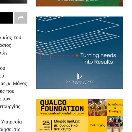
λικίας του
όσιος
ικών
του
ου
ας, κ. Μάνος
ιες που
ιακών
ιτουργίας
ή Υπηρεσία
ιήσει τις