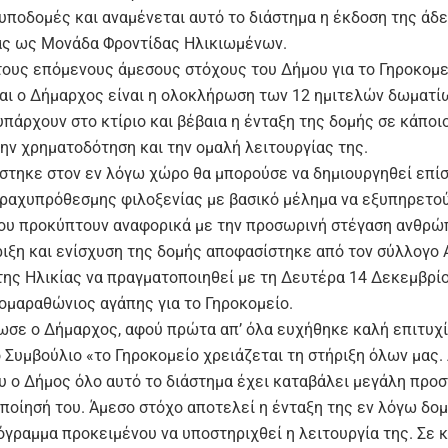
 υποδομές και αναμένεται αυτό το διάστημα η έκδοση της άδε
ας ως Μονάδα Φροντίδας Ηλικιωμένων.
τους επόμενους άμεσους στόχους του Δήμου για το Γηροκομε
αι ο Δήμαρχος είναι η ολοκλήρωση των 12 ημιτελών δωματί
υπάρχουν στο κτίριο και βέβαια η ένταξη της δομής σε κάπο
την χρηματοδότηση και την ομαλή λειτουργίας της.
στηκε στον εν λόγω χώρο θα μπορούσε να δημιουργηθεί επί
ραχυπρόθεσμης φιλοξενίας με βασικό μέλημα να εξυπηρετο
ου προκύπτουν αναφορικά με την προσωρινή στέγαση ανθρώ
ήριξη και ενίσχυση της δομής αποφασίστηκε από τον σύλλογο
της Ηλικίας να πραγματοποιηθεί με τη Δευτέρα 14 Δεκεμβρίο
ιομαραθώνιος αγάπης για το Γηροκομείο.
σε ο Δήμαρχος, αφού πρώτα απ’ όλα ευχήθηκε καλή επιτυχί
 Συμβούλιο «το Γηροκομείο χρειάζεται τη στήριξη όλων μας.
υ ο Δήμος όλο αυτό το διάστημα έχει καταβάλει μεγάλη προσ
οποίησή του. Άμεσο στόχο αποτελεί η ένταξη της εν λόγω δο
όγραμμα προκειμένου να υποστηριχθεί η λειτουργία της. Σε 