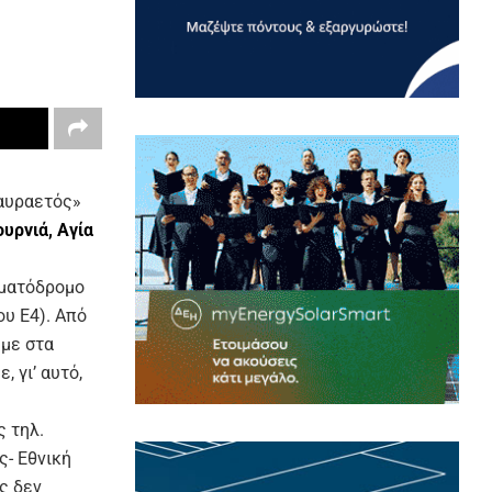
ταυραετός»
υρνιά, Αγία
ωματόδρομο
ου Ε4). Από
υμε στα
 γι’ αυτό,
ς τηλ.
ς- Εθνική
ς δεν