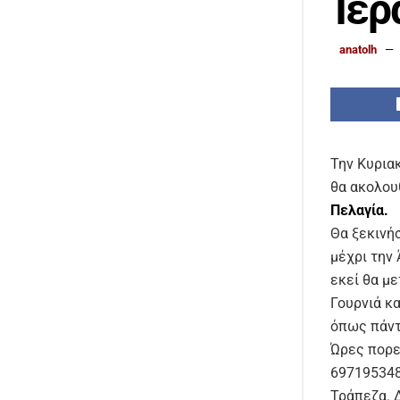
Ιερ
anatolh
Την Κυρια
θα ακολου
Πελαγία.
Θα ξεκινή
μέχρι την 
εκεί θα μ
Γουρνιά κα
όπως πάντ
Ώρες πορε
697195348
Τράπεζα. 