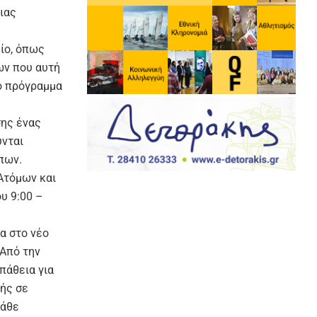
ιας
ίο, όπως
ων που αυτή
ιο πρόγραμμα
σης ένας
ύνται
πων.
 Ατόμων και
υ 9:00 –
α στο νέο
 Από την
πάθεια για
μής σε
κάθε