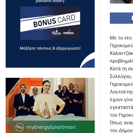
Με το νέο
Γηροκομεί
Καλαντζάκ
προβλημάτ
Κατά τη σ
Συλλόγου,
Γηροκομεί
Λουτσέτης
έχουν γίν
εγκαταστά
του Γηροκ
Όπως αναφ
του Δήμου