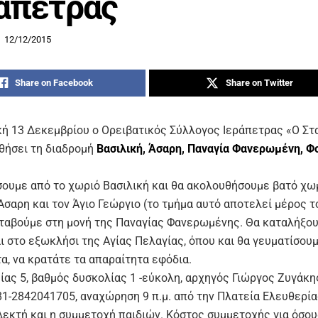
άπετρας
12/12/2015
Share on Facebook
Share on Twitter
κή 13 Δεκεμβρίου ο Ορειβατικός Σύλλογος Ιεράπετρας «Ο Σ
θήσει τη διαδρομή
Βασιλική, Άσαρη, Παναγία Φανερωμένη, Φο
σουμε από το χωριό Βασιλική και θα ακολουθήσουμε βατό χ
Άσαρη και τον Άγιο Γεώργιο (το τμήμα αυτό αποτελεί μέρος τ
εταβούμε στη μονή της Παναγίας Φανερωμένης. Θα καταλήξο
ι στο εξωκλήσι της Αγίας Πελαγίας, όπου και θα γευματίσουμε,
α, να κρατάτε τα απαραίτητα εφόδια.
ίας 5, βαθμός δυσκολίας 1 -εύκολη, αρχηγός Γιώργος Ζυγάκη
1-2842041705, αναχώρηση 9 π.μ. από την Πλατεία Ελευθερία
Δεκτή και η συμμετοχή παιδιών. Κόστος συμμετοχής για όσου