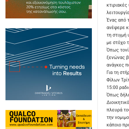
κτιριακές
λειτουργί
Ένας από 
ανέφερε κ
τη στιγμή 
με στόχο 
Όπως τονί
ξενώνας β
ανάγκες π
Για τη στ
Φίλων Τρί
15:00 ραδ
Όπως δήλω
Διοικητικό
πλευρά το
την νομιμ
κάποιο πρ