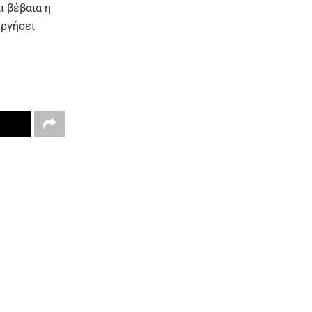
 βέβαια η
υργήσει