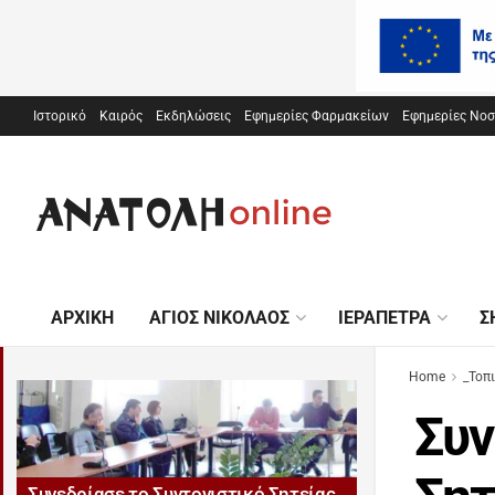
Ιστορικό
Καιρός
Εκδηλώσεις
Εφημερίες Φαρμακείων
Εφημερίες Νο
ΑΡΧΙΚΉ
ΆΓΙΟΣ ΝΙΚΌΛΑΟΣ
ΙΕΡΆΠΕΤΡΑ
Σ
Home
_Τοπ
Συν
Συνεδρίασε το Συντονιστικό Σητείας