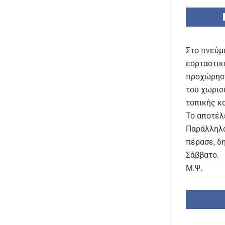
Στο πνεύμ
εορταστικ
προχώρησε
του χωριο
τοπικής κ
Το αποτέλε
Παράλληλα
πέρασε, δ
Σάββατο.
Μ.Ψ.