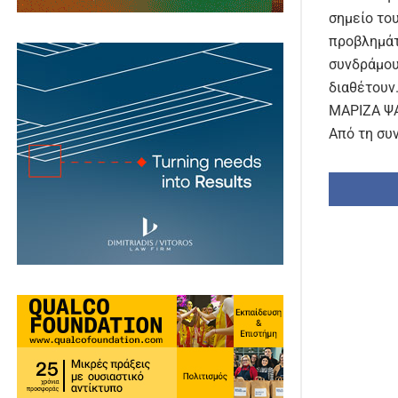
σημείο το
προβλημάτ
συνδράμου
διαθέτουν
ΜΑΡΙΖΑ Ψ
Από τη συ