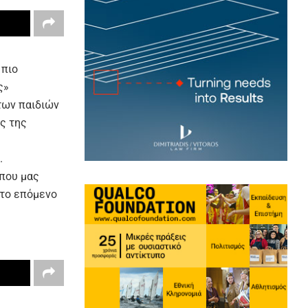
 πιο
ς»
των παιδιών
ς της
.
 που μας
 το επόμενο