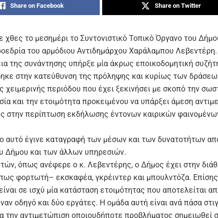
Share on Facebook
Share on Twitter
ε χθες το μεσημέρι το Συντονιστικό Τοπικό Όργανο του Δήμο
ροεδρία του αρμόδιου Αντιδημάρχου Χαράλαμπου Λεβεντέρη.
εια της συνάντησης υπήρξε μία άκρως εποικοδομητική συζήτ
ηκε στην κατεύθυνση της πρόληψης και κυρίως των δράσεων
ης χειμερινής περιόδου που έχει ξεκινήσει με σκοπό την σωσ
σία και την ετοιμότητα προκειμένου να υπάρξει άμεση αντιμ
ς στην περίπτωση εκδήλωσης έντονων καιρικών φαινομένω
ιο αυτό έγινε καταγραφή των μέσων και των δυνατοτήτων απ
υ Δήμου και των άλλων υπηρεσιών.
τών, όπως ανέφερε ο κ. Λεβεντέρης, ο Δήμος έχει στην διά
πως φορτωτή– εκσκαφέα, γκρέιντερ και μπουλντόζα. Επίσης
είναι σε ισχύ μία κατάσταση ετοιμότητας που αποτελείται απ
έναν οδηγό και δύο εργάτες. Η ομάδα αυτή είναι ανά πάσα στι
ια την αντιμετώπιση οποιουδήποτε προβλήματος σημειωθεί 