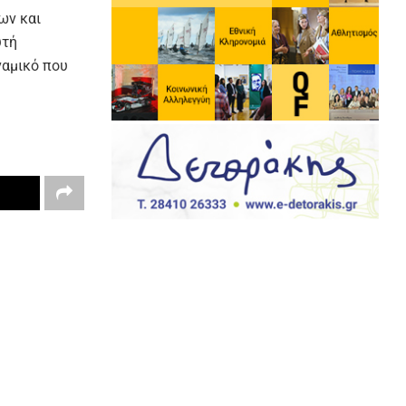
ων και
υτή
ναμικό που