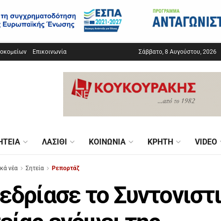
σοκομείων
Επικοινωνία
Σάββατο, 8 Αυγούστου, 2026
ΗΤΕΊΑ
ΛΑΣΊΘΙ
ΚΟΙΝΩΝΊΑ
ΚΡΉΤΗ
VIDEO
ικά νέα
Σητεία
Ρεπορτάζ
εδρίασε το Συντονιστ