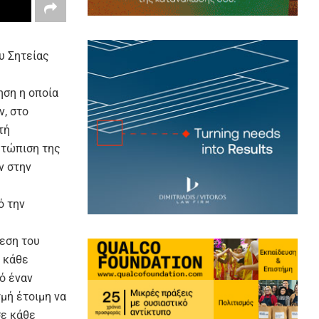
υ Σητείας
ηση η οποία
, στο
τή
ετώπιση της
ν στην
ό την
θεση του
 κάθε
ό έναν
γμή έτοιμη να
σε κάθε