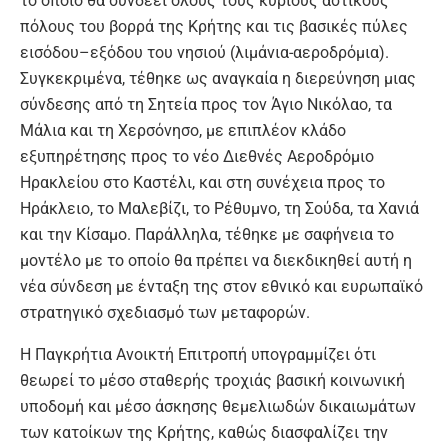
το οποίο θα συνδέει όλους τους κύριους αστικούς
πόλους του βορρά της Κρήτης και τις βασικές πύλες
εισόδου–εξόδου του νησιού (λιμάνια-αεροδρόμια).
Συγκεκριμένα, τέθηκε ως αναγκαία η διερεύνηση μιας
σύνδεσης από τη Σητεία προς τον Άγιο Νικόλαο, τα
Μάλια και τη Χερσόνησο, με επιπλέον κλάδο
εξυπηρέτησης προς το νέο Διεθνές Αεροδρόμιο
Ηρακλείου στο Καστέλι, και στη συνέχεια προς το
Ηράκλειο, το Μαλεβίζι, το Ρέθυμνο, τη Σούδα, τα Χανιά
και την Κίσαμο. Παράλληλα, τέθηκε με σαφήνεια το
μοντέλο με το οποίο θα πρέπει να διεκδικηθεί αυτή η
νέα σύνδεση με ένταξη της στον εθνικό και ευρωπαϊκό
στρατηγικό σχεδιασμό των μεταφορών.
Η Παγκρήτια Ανοικτή Επιτροπή υπογραμμίζει ότι
θεωρεί το μέσο σταθερής τροχιάς βασική κοινωνική
υποδομή και μέσο άσκησης θεμελιωδών δικαιωμάτων
των κατοίκων της Κρήτης, καθώς διασφαλίζει την