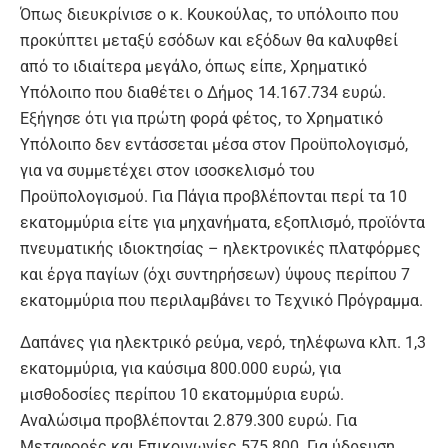
Όπως διευκρίνισε ο κ. Κουκούλας, το υπόλοιπο που
προκύπτει μεταξύ εσόδων και εξόδων θα καλυφθεί
από το ιδιαίτερα μεγάλο, όπως είπε, Χρηματικό
Υπόλοιπο που διαθέτει ο Δήμος 14.167.734 ευρώ.
Εξήγησε ότι για πρώτη φορά φέτος, το Χρηματικό
Υπόλοιπο δεν εντάσσεται μέσα στον Προϋπολογισμό,
για να συμμετέχει στον ισοσκελισμό του
Προϋπολογισμού. Για Πάγια προβλέπονται περί τα 10
εκατομμύρια είτε για μηχανήματα, εξοπλισμό, προϊόντα
πνευματικής ιδιοκτησίας – ηλεκτρονικές πλατφόρμες
και έργα παγίων (όχι συντηρήσεων) ύψους περίπου 7
εκατομμύρια που περιλαμβάνει το Τεχνικό Πρόγραμμα.
Δαπάνες για ηλεκτρικό ρεύμα, νερό, τηλέφωνα κλπ. 1,3
εκατομμύρια, για καύσιμα 800.000 ευρώ, για
μισθοδοσίες περίπου 10 εκατομμύρια ευρώ.
Αναλώσιμα προβλέπονται 2.879.300 ευρώ. Για
Μεταφορές και Επικοινωνίες 575.800. Για ύδρευση,