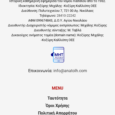
Ιστορική καθημερινή εφημερίδα του νομού Λασιθίου από το 1932.
Ιδιοκτησία: Κοζύρης Μιχάλης -Κοζύρη Καλλιόπη ΟΕΕ
Διεύθυνση: Πολυτεχνείου 7, 721 00 Αγ. Νικόλαος
Τηλέφωνο:
28410-22242
ΑΦΜ 099674843, Δ.Ο.Υ. Αγίου Νικολάου
Διευθυντής-Διαχειριστής-νόμιμος εκπρόσωπος: Μιχάλης Κοζύρης
Διευθυντής σύνταξης: Μ. Ταβλά
Δικαιούχος ονόματος τομέα (domain name): Κοζύρης Μιχάλης
-Κοζύρη Καλλιόπη ΟΕΕ
Επικοινωνία:
info@anatolh.com
MENU
Ταυτότητα
Όροι Χρήσης
Πολιτική Απορρήτου