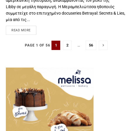
αμερικανική τηλεόραση, αναλαμβάνοντας τον ρόλο της
Libby σε μεγάλη παραγωγή. Η Μεραμπελιώτσσα ηθοποιός
συμμετείχε στο επιτυχημένο docuseries Betrayal: Secrets & Lies,
μία από τις...
READ MORE
1
2
…
56
PAGE 1 OF 56