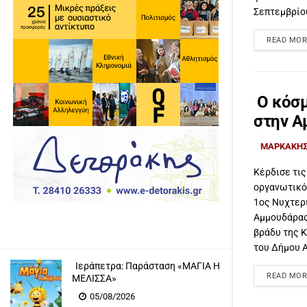
Σεπτεμβρίου,
READ MOR
Ο κόσμ
στην Α
ΜΑΡΚΑΚΗΣ
Κέρδισε τις
οργανωτικό,
1ος Νυχτερ
Αμμουδάρας
βράδυ της 
του Δήμου Α
Ιεράπετρα: Παράσταση «ΜΑΓΙΑ Η
READ MOR
ΜΕΛΙΣΣΑ»
05/08/2026