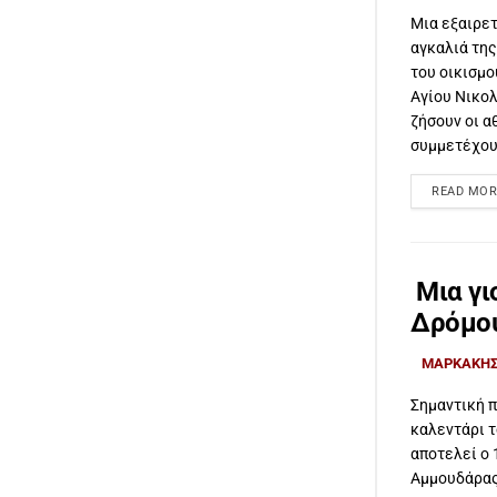
Μια εξαιρετ
αγκαλιά της
του οικισμ
Αγίου Νικολ
ζήσουν οι α
συμμετέχουν
READ MOR
Μια γι
Δρόμου
ΜΑΡΚΑΚΗΣ
Σημαντική 
καλεντάρι 
αποτελεί ο
Αμμουδάρας