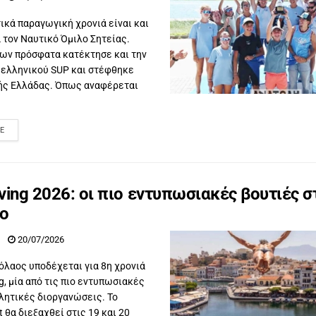
ικά παραγωγική χρονιά είναι και
α τον Ναυτικό Όμιλο Σητείας.
ων πρόσφατα κατέκτησε και την
 ελληνικού SUP και στέφθηκε
ς Ελλάδας. Όπως αναφέρεται
E
Diving 2026: οι πιο εντυπωσιακές βουτιές σ
ο
20/07/2026
όλαος υποδέχεται για 8η χρονιά
ing, μία από τις πιο εντυπωσιακές
λητικές διοργανώσεις. Το
t θα διεξαχθεί στις 19 και 20