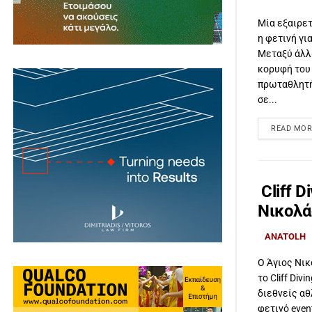
Μία εξαιρετ
η φετινή γι
Μεταξύ άλλ
κορυφή του
πρωταθλητή
σε...
READ MOR
Cliff 
Νικολά
ANATOLH
Ο Άγιος Νικ
το Cliff Div
διεθνείς αθ
φετινό even