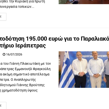
ιηθεί την Κυριακή για πρώτη
συνεργασία τοπικών...
E
οδότηση 195.000 ευρώ για το Παραλιακ
τήριο Ιεράπετρας
16/07/2026
α του Γιάννη Πλακιωτάκη με τον
ράπετρας Εμμανουήλ Φραγκούλη
α ακόμη σημαντικό αποτέλεσμα
άπετρα. Ο Αναπληρωτής
θλητισμού Γιάννης Βρούτσης
η χρηματοδότηση ύψους
E