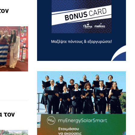
τον
α τον