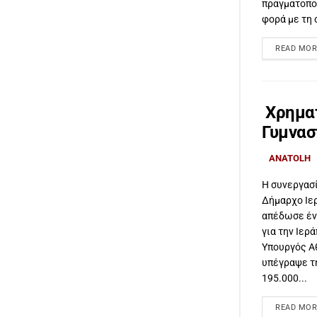
πραγματοπο
φορά με τη 
READ MOR
Χρηματ
Γυμνασ
ANATOLH
Η συνεργασί
Δήμαρχο Ιε
απέδωσε έν
για την Ιερ
Υπουργός Α
υπέγραψε τ
195.000...
READ MOR