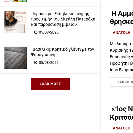
Η Αμμο
Ιεράπετρα: Eκδήλωση μνήμης
προς τιμήν του Μιχάλη Πατεράκη
θρησκε
και παρουσίαση βιβλίου
05/08/2026
ANATOLH
Με λαμπρότ
Βασιλική: Κρητικό γλέντι με τον
Κυριακής 19
Ψαρογιώργη
Εσπερινός γ
05/08/2026
Προφήτη Ηλ
Ιερό Ενορια
READ MOR
LOAD MORE
«1ος 
Κριτσά
ANATOLH