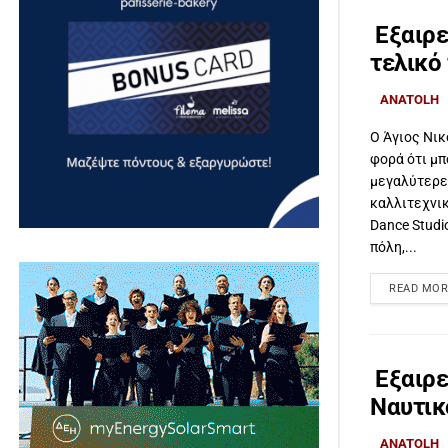
Εξαιρε
τελικό
ANATOLH
Ο Άγιος Νικ
φορά ότι μπ
μεγαλύτερες
καλλιτεχνικ
Dance Studi
πόλη,...
READ MOR
Εξαιρε
Ναυτικ
ANATOLH