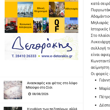
κατά σειρ
Πυργιωτάκ
Αδαμάντιο
Μηλιαράς 
Ιστορικός
Στο πλαίσ
Λυκειάρχη
συλλογή τ
είναι αφι
Κωνσταντί
αείμνηστη
Οι φορείς
Γιάνν
Ανασκαφές και φέτος στο λόφο
Μπούφο στο Σίσι
Μαρία
08/08/2026
Πέτρο
Δέσπο
Η ευθύνη των πεζοπόρων, αλλά