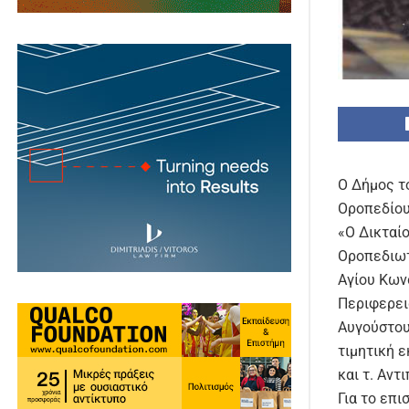
O Δήμος τ
Οροπεδίου
«Ο Δικταί
Οροπεδιωτ
Αγίου Κων
Περιφερει
Αυγούστου
τιμητική 
και τ. Αν
Για το επ