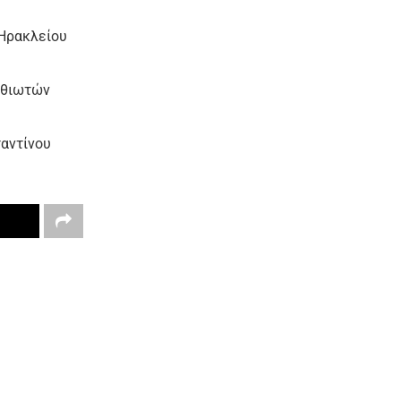
Ηρακλείου
ιθιωτών
ταντίνου