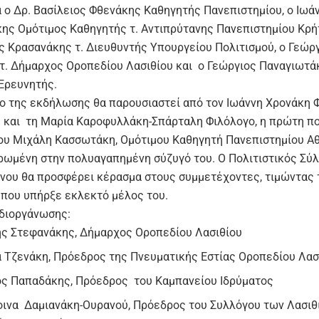
ά ο Δρ. Βασίλειος Φθενάκης Καθηγητής Πανεπιστημίου, ο Ιωά
ης Ομότιμος Καθηγητής τ. Αντιπρύτανης Πανεπιστημίου Κρήτ
ς Κρασανάκης τ. Διευθυντής Υπουργείου Πολιτισμού, ο Γεώρ
τ. Δήμαρχος Οροπεδίου Λασιθίου και ο Γεώργιος Παναγιωτά
 Ερευνητής.
ιο της εκδήλωσης θα παρουσιαστεί από τον Ιωάννη Χρονάκη Φ
 και τη Μαρία Καροφυλλάκη-Σπάρταλη Φιλόλογο, η πρώτη πο
ου Μιχάλη Κασσωτάκη, Ομότιμου Καθηγητή Πανεπιστημίου Α
ερωμένη στην πολυαγαπημένη σύζυγό του. Ο Πολιτιστικός Σύ
νου θα προσφέρει κέρασμα στους συμμετέχοντες, τιμώντας 
 που υπήρξε εκλεκτό μέλος του.
 διοργάνωσης:
ης Στεφανάκης, Δήμαρχος Οροπεδίου Λασιθίου
 Τζενάκη, Πρόεδρος της Πνευματικής Εστίας Οροπεδίου Λασ
ς Παπαδάκης, Πρόεδρος του Καμπανείου Ιδρύματος
ινα Δαμιανάκη-Ουρανού, Πρόεδρος του Συλλόγου των Λασι