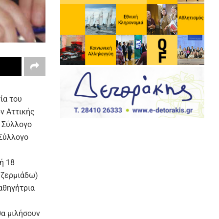
ία του
ν Αττικής
ν Σύλλογο
 Σύλλογο
ή 18
Τζερμιάδω)
αθηγήτρια
θα μιλήσουν