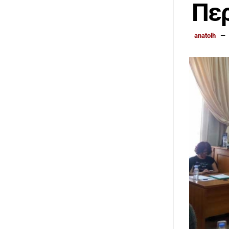
Πε
anatolh