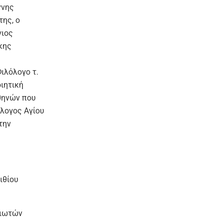
ννης
ης, ο
γιος
κης
ιλόλογο τ.
ιητική
θηνών που
λλογος Αγίου
την
ιθίου
θιωτών