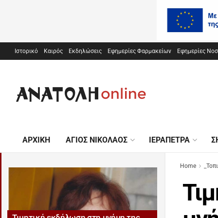
Ιστορικό
Καιρός
Εκδηλώσεις
Εφημερίες Φαρμακείων
Εφημερίες Νο
ΑΡΧΙΚΉ
ΆΓΙΟΣ ΝΙΚΌΛΑΟΣ
ΙΕΡΆΠΕΤΡΑ
Σ
Home
_Τοπ
Τιμ
Τιμητική εκδήλωση στη μνήμη της