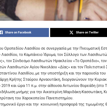
Share on Facebook
Share on Twitter
ου Οροπεδίου Λασιθίου σε συνεργασία με την Πνευματική Εστ
 Λασιθίου, το Καμπάνειο Ίδρυμα, τον Σύλλογο των Λασιθιωτώ
ος», τον Σύνδεσμο Λασιθιωτών Ηρακλείου «Το Οροπέδιο», το
ών Λασιθιωτών Αγίου Νικολάου «Δίας» και τον Πολιτιστικό
σταντίνου Λασιθίου, με την υποστήριξη και την παρουσία του
άρχη Κρήτης Σταύρου Αρναουτάκη, διοργανώνουν την Κυριακ
 2019 και ώρα 11 π.μ. στην αίθουσα Αντωνίου Βορεάδη (στο 
εκδήλωση μνήμης για την Αικατερίνη Μαριδάκη-Κασσωτάκη, Κ
τιπρύτανη του Χαροκοπείου Πανεπιστημίου.
ιστημονικό έργο και την κοινωνική προσφορά της τιμωμένης 