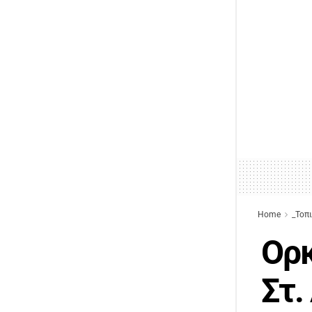
Home
_Τοπ
Ορ
Στ.