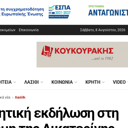
σοκομείων
Επικοινωνία
Σάββατο, 8 Αυγούστου, 2026
ΗΤΕΊΑ
ΛΑΣΊΘΙ
ΚΟΙΝΩΝΊΑ
ΚΡΉΤΗ
VIDEO
ικά νέα
Λασίθι
ητική εκδήλωση στη