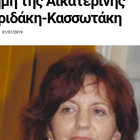
μη της Αικατερίνης
ριδάκη-Κασσωτάκη
31/07/2019