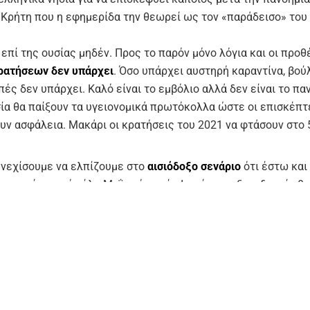
η Κρήτη που η εφημερίδα την θεωρεί ως τον «παράδεισο» του
επί της ουσίας μηδέν. Προς το παρόν μόνο λόγια και οι προθέ
ρατήσεων δεν υπάρχει
. Όσο υπάρχει αυστηρή καραντίνα, βού
πές δεν υπάρχει. Καλό είναι το εμβόλιο αλλά δεν είναι το πα
ία θα παίξουν τα υγειονομικά πρωτόκολλα ώστε οι επισκέπτ
υν ασφάλεια. Μακάρι οι κρατήσεις του 2021 να φτάσουν στο
νεχίσουμε να ελπίζουμε στο
αισιόδοξο σενάριο
ότι έστω και
τερημένα, από τέλη Μαΐου ή αρχές Ιουνίου, τα ξενοδοχεία θα
τι θα έχουμε τουλάχιστον
τέσσερις μήνες
με καλές πληρότητ
ός στόχος θα είναι να ξεκινήσει η τουριστική σεζόν από τις 
ίου με επισκέπτες από το Ισραήλ, που έχει αυτή τη στιγμή εμ
ύτερο μέρος του πληθυσμού του.
Όλα αυτά τα έχει
ο νομός Λασιθίου
 ότι η φετινή καμπάνια του ελληνικού τουρισμού θα έχει
τέσ