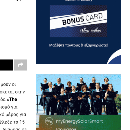
μούν οι
σκεται στην
ίδα
«The
ισμό για
κό μέρος για
έλεξε τα 15
. Ανάμεσα σε