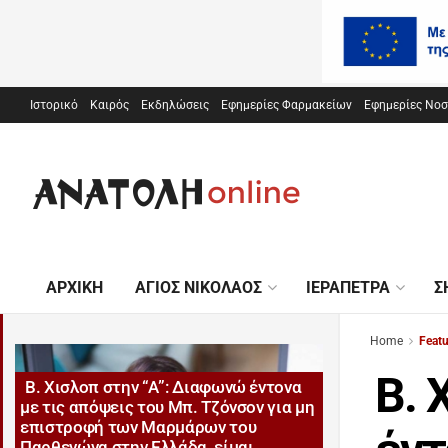
Ιστορικό
Καιρός
Εκδηλώσεις
Εφημερίες Φαρμακείων
Εφημερίες Νο
ΑΡΧΙΚΉ
ΆΓΙΟΣ ΝΙΚΌΛΑΟΣ
ΙΕΡΆΠΕΤΡΑ
Σ
Home
Feat
Β. 
Β. Χισλοπ στην “Α”: Διαφωνώ έντονα
με τις απόψεις του Μπ. Τζόνσον για μη
επιστροφή των Μαρμάρων του
Παρθενώνα στην Ελλάδα, είμαι