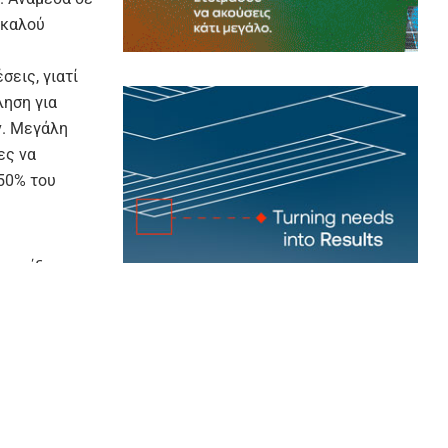
 καλού
σεις, γιατί
ληση για
ν. Μεγάλη
ες να
 50% του
 ανοίξουν
ες. Ένας
αρχές
βολιάσει το
σερις