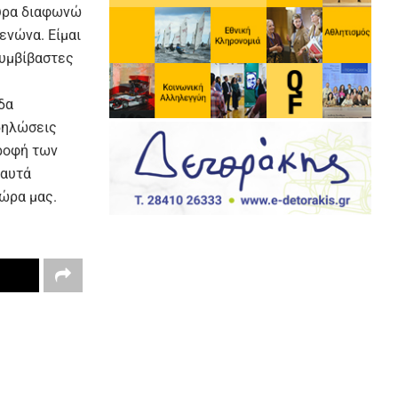
ουρα διαφωνώ
ενώνα. Είμαι
συμβίβαστες
δα
 δηλώσεις
ροφή των
 αυτά
ώρα μας.