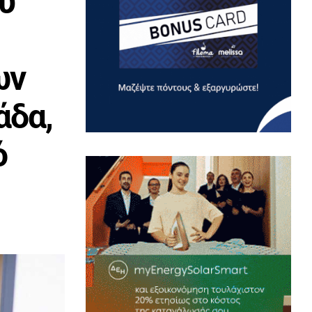
υ
ων
άδα,
ό