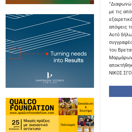
“Διαφωνώ 
με τις απ
εξαιρετικ
απόψεις τ
Αυτό δήλ
συγγραφέα
του Βρετα
Μαρμάρων 
αποκτήθηκ
ΝΙΚΟΣ ΣΓ