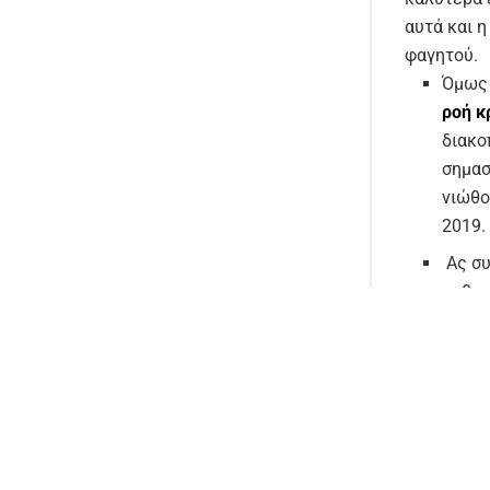
αυτά και 
φαγητού.
Όμως 
ροή κ
διακο
σημασ
νιώθο
2019.
Ας συ
καθυσ
και ό
εφικτ
Απριλ
μεγαλ
Διαβάσαμε