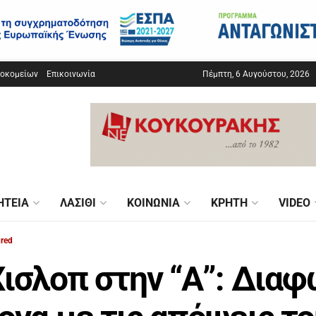
σοκομείων
Επικοινωνία
Πέμπτη, 6 Αυγούστου, 2026
ΗΤΕΊΑ
ΛΑΣΊΘΙ
ΚΟΙΝΩΝΊΑ
ΚΡΉΤΗ
VIDEO
ured
Χισλοπ στην “Α”: Δια