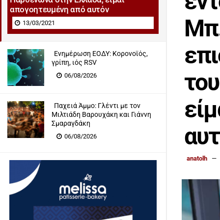
έντ
απογοητευμένη από αυτόν
Μπ.
13/03/2021
επ
Eνημέρωση ΕΟΔΥ: Κορονοϊός,
γρίπη, ιός RSV
του
06/08/2026
είμ
Παχειά Άμμο: Γλέντι με τον
Μιλτιάδη Βαρουχάκη και Γιάννη
Σμαραγδάκη
αυτ
06/08/2026
anatolh