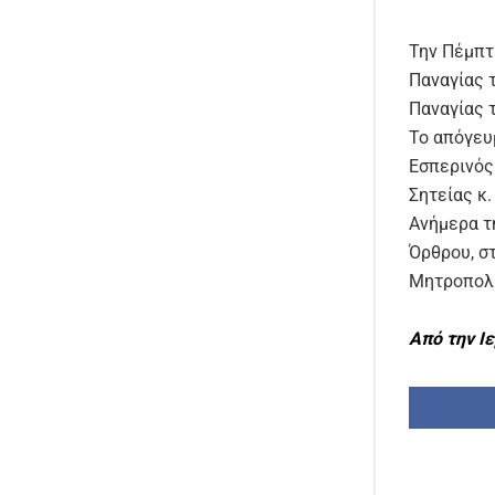
Την Πέμπτ
Παναγίας 
Παναγίας 
Το απόγευμ
Εσπερινός
Σητείας κ.
Ανήμερα τη
Όρθρου, στ
Μητροπολί
Από την Ι