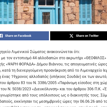
Share on Facebook
Share on Twitter
χηγείο Λιμενικού Σώματος ανακοινώνεται ότι:
 με τον εντοπισμό 44 αλλοδαπών στο ακρωτήρι «ΘΕΟΦΙΛΟΣ»
χής «ΨΑΡΗ ΦΟΡΑΔΑ» Δήμου Βιάννου, τις απογευματινές ώρες
6, κατά τη διενεργούμενη προανάκριση από το Λιμεναρχείο Ι
 ένας 19χρονος αλλοδαπός (υπήκοος Σουδάν) εκ των ανωτέρ
του άρθρου 83 του Ν. 3386/2005 «Παράνομη είσοδος στη χώρ
 του Ν. 5038/2023 «Διευκόλυνση» και του άρθρου 306 Π.Κ. «
γνωρίστηκε από τους υπόλοιπους ως ο διακινητής τους. Σύ
δαπούς, εκκίνησαν τις μεσημβρινές ώρες την 06.06.26 από τ