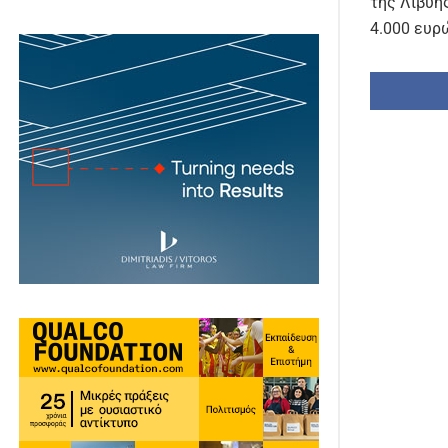
της Λιβύη
4.000 ευρ