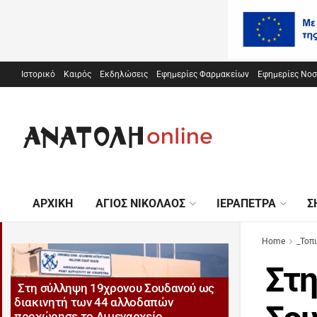
Ιστορικό
Καιρός
Εκδηλώσεις
Εφημερίες Φαρμακείων
Εφημερίες Νο
ΑΡΧΙΚΉ
ΆΓΙΟΣ ΝΙΚΌΛΑΟΣ
ΙΕΡΆΠΕΤΡΑ
Σ
Home
_Τοπ
Στη
Στη σύλληψη 19χρονου Σουδανού ως
διακινητή των 44 αλλοδαπών
προχώρησε το Λιμεναρχείο