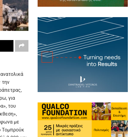
 ανατολικά
 την
εράπετρας,
ω, για
α», του
Έκθεση»,
μφωνα με
ο Τομπρούκ