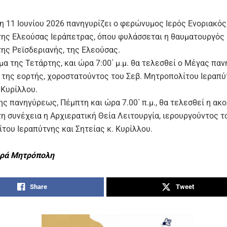
η 11 Ιουνίου 2026 πανηγυρίζει ο φερώνυμος Ιερός Ενοριακό
της Ελεούσας Ιεράπετρας, όπου φυλάσσεται η θαυματουργός 
της Ρεϊσδεριανής, της Ελεούσας.
α της Τετάρτης, και ώρα 7:00΄ μ.μ. θα τελεσθεί ο Μέγας πα
 της εορτής, χοροστατούντος του Σεβ. Μητροπολίτου Ιεραπύ
 Κυρίλλου.
ς πανηγύρεως, Πέμπτη και ώρα 7.00΄ π.μ., θα τελεσθεί η ακ
η συνέχεια η Αρχιερατική Θεία Λειτουργία, ιερουργούντος τ
του Ιεραπύτνης και Σητείας κ. Κυρίλλου.
ερά Μητρόπολη
Share
Tweet