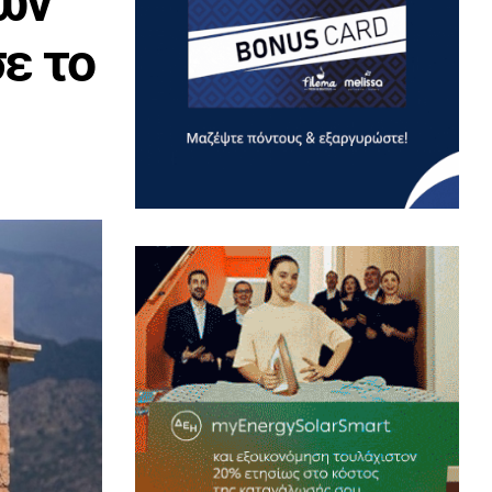
των
ε το