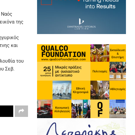
ς Ναός
εικόνα της
νηγυρικός
τνης και
ολουθία του
ου Σεβ.