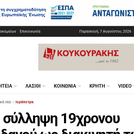
σοκομείων
Επικοινωνία
Παρασκευή, 7 Αυγούστου, 2026
ΗΤΕΊΑ
ΛΑΣΊΘΙ
ΚΟΙΝΩΝΊΑ
ΚΡΉΤΗ
VIDEO
ικά νέα
Ιεράπετρα
 σύλληψη 19χρονου