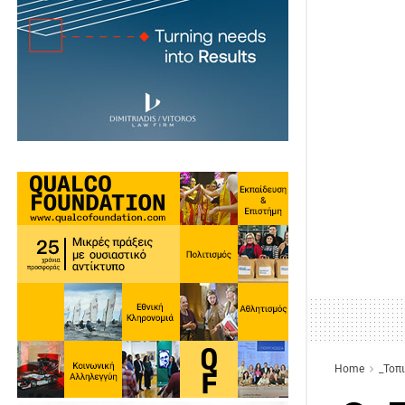
Home
_Τοπ