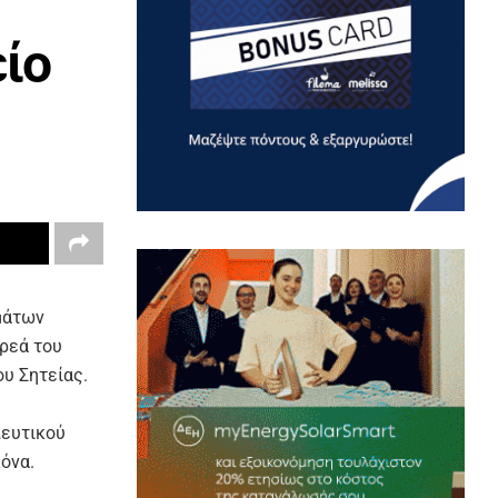
ίο
μάτων
ρεά του
υ Σητείας.
λευτικού
όνα.