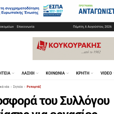
σοκομείων
Επικοινωνία
Πέμπτη, 6 Αυγούστου, 2026
ΗΤΕΊΑ
ΛΑΣΊΘΙ
ΚΟΙΝΩΝΊΑ
ΚΡΉΤΗ
VIDEO
ικά νέα
Σητεία
Ρεπορτάζ
σφορά του Συλλόγου