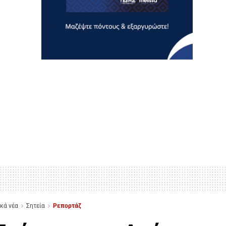
ικά νέα
Σητεία
Ρεπορτάζ