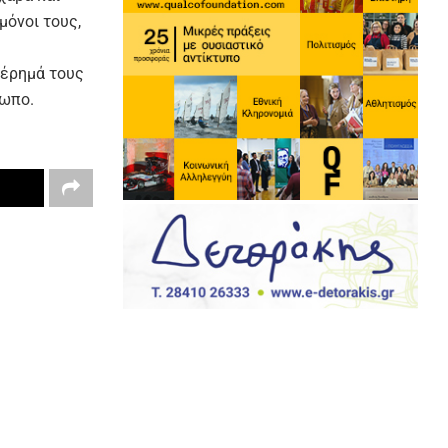
μόνοι τους,
τέρημά τους
ρωπο.