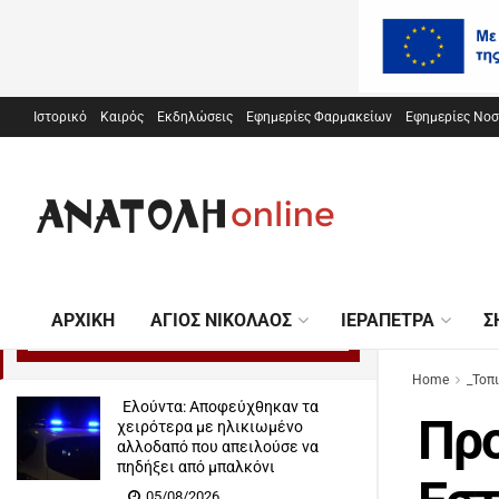
Ιστορικό
Καιρός
Εκδηλώσεις
Εφημερίες Φαρμακείων
Εφημερίες Νο
Προσφορά του Συλλόγου Εστίασης για
εργασίες βελτίωσης στο Νοσοκομείο
Σητείας
ΑΡΧΙΚΉ
ΆΓΙΟΣ ΝΙΚΌΛΑΟΣ
ΙΕΡΆΠΕΤΡΑ
Σ
02/12/2015
Home
_Τοπ
Ελούντα: Αποφεύχθηκαν τα
Προ
χειρότερα με ηλικιωμένο
αλλοδαπό που απειλούσε να
πηδήξει από μπαλκόνι
05/08/2026