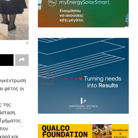
Æ
συγκέντρωση
ι φέτος οι
ς της
άσταση.
Τμήματος.
 που
χαρά και