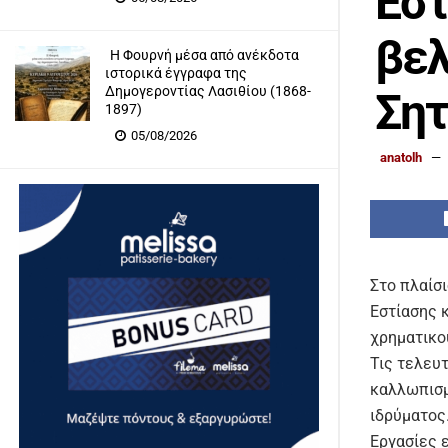
Εστ
βελ
Η Φουρνή μέσα από ανέκδοτα
ιστορικά έγγραφα της
Δημογεροντίας Λασιθίου (1868-
Σητ
1897)
05/08/2026
anatolh
Στο πλαίσ
Εστίασης 
χρηματικο
Τις τελευ
καλλωπισμ
ιδρύματος
Εργασίες 