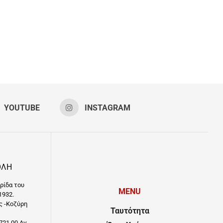
YOUTUBE
INSTAGRAM
ΟΛΗ
ρίδα του
MENU
1932.
ς -Κοζύρη
Ταυτότητα
721 00 Αγ.