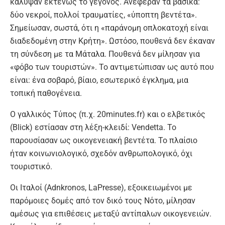
κάλυψαν εκτενώς το γεγονός. Ανέφεραν τα βασικά:
δύο νεκροί, πολλοί τραυματίες, «ύποπτη βεντέτα».
Σημείωσαν, σωστά, ότι η «παράνομη οπλοκατοχή είναι
διαδεδομένη στην Κρήτη». Ωστόσο, πουθενά δεν έκαναν
τη σύνδεση με τα Μάταλα. Πουθενά δεν μίλησαν για
«φόβο των τουριστών». Το αντιμετώπισαν ως αυτό που
είναι: ένα σοβαρό, βίαιο, εσωτερικό έγκλημα, μια
τοπική παθογένεια.
Ο γαλλικός Τύπος (π.χ. 20minutes.fr) και ο ελβετικός
(Blick) εστίασαν στη λέξη-κλειδί: Vendetta. Το
παρουσίασαν ως οικογενειακή βεντέτα. Το πλαίσιο
ήταν κοινωνιολογικό, σχεδόν ανθρωπολογικό, όχι
τουριστικό.
Οι Ιταλοί (Adnkronos, LaPresse), εξοικειωμένοι με
παρόμοιες δομές από τον δικό τους Νότο, μίλησαν
αμέσως για επιθέσεις μεταξύ αντίπαλων οικογενειών.