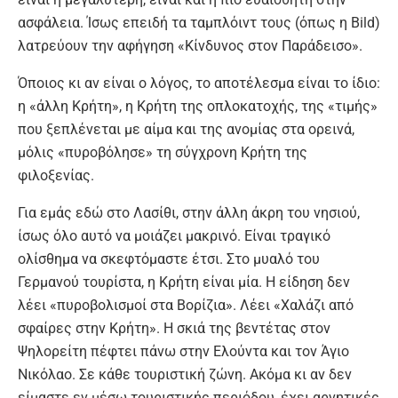
ασφάλεια. Ίσως επειδή τα ταμπλόιντ τους (όπως η Bild)
λατρεύουν την αφήγηση «Κίνδυνος στον Παράδεισο».
Όποιος κι αν είναι ο λόγος, το αποτέλεσμα είναι το ίδιο:
η «άλλη Κρήτη», η Κρήτη της οπλοκατοχής, της «τιμής»
που ξεπλένεται με αίμα και της ανομίας στα ορεινά,
μόλις «πυροβόλησε» τη σύγχρονη Κρήτη της
φιλοξενίας.
Για εμάς εδώ στο Λασίθι, στην άλλη άκρη του νησιού,
ίσως όλο αυτό να μοιάζει μακρινό. Είναι τραγικό
ολίσθημα να σκεφτόμαστε έτσι. Στο μυαλό του
Γερμανού τουρίστα, η Κρήτη είναι μία. Η είδηση δεν
λέει «πυροβολισμοί στα Βορίζια». Λέει «Χαλάζι από
σφαίρες στην Κρήτη». Η σκιά της βεντέτας στον
Ψηλορείτη πέφτει πάνω στην Ελούντα και τον Άγιο
Νικόλαο. Σε κάθε τουριστική ζώνη. Ακόμα κι αν δεν
είμαστε εν μέσω τουριστικής περιόδου, έχει αρνητικές