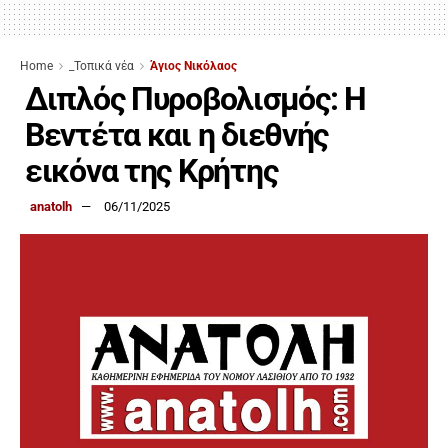
Home
_Τοπικά νέα
Άγιος Νικόλαος
Διπλός Πυροβολισμός: Η
Βεντέτα και η διεθνής
εικόνα της Κρήτης
anatolh
06/11/2025