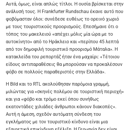
Αυτά, όμως, είναι απλώς τίτλοι. Η ουσία βρίσκεται στην
ανάλυσή τους. Η Frankfurter Rundschau έκανε αυτό που
φοβόμασταν όλοι: συνέδεσε ευθέως το ορεινό χωριό
με τους τουριστικούς προορισμούς. Επεσήμανε ότι ο
τόπος του μακελειού «απέχει μόλις μία ώρα με το
αυτοκίνητο» από το Ηράκλειο και «περίπου 45 λεπτά
από τον δημοφιλή τουριστικό προορισμό Μάταλα». Η
κατακλείδα του ρεπορτάζ ήταν ένα μαχαίρι: «Τέτοιου
είδους αντιπαραθέσεις θα μπορούσαν να προκαλέσουν
φόβο σε πολλούς παραθεριστές στην Ελλάδα».
Η Bild και το RTL ακολούθησαν παρόμοια γραμμή,
μιλώντας για «σκηνές πολέμου σε τουριστική περιοχή»
και για «φόβο και τρόμο εκεί όπου συνήθως
εκατοντάδες χιλιάδες άνθρωποι κάνουν διακοπές».
Αυτή η άμεση, σχεδόν αυτόματη σύνδεση του
εγκλήματος με τον τουριστικό κίνδυνο είναι μια
εξαιρετικά επικίνδυνη εξέλιξη. Η Γερμανία δεν είναι