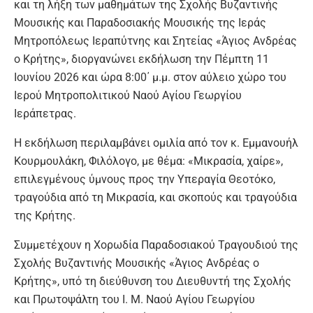
και τη λήξη των μαθημάτων της Σχολής Βυζαντινής
Μουσικής και Παραδοσιακής Μουσικής της Ιεράς
Μητροπόλεως Ιεραπύτνης και Σητείας «Άγιος Ανδρέας
ο Κρήτης», διοργανώνει εκδήλωση την Πέμπτη 11
Ιουνίου 2026 και ώρα 8:00΄ μ.μ. στον αύλειο χώρο του
Ιερού Μητροπολιτικού Ναού Αγίου Γεωργίου
Ιεράπετρας.
Η εκδήλωση περιλαμβάνει ομιλία από τον κ. Εμμανουήλ
Κουρμουλάκη, Φιλόλογο, με θέμα: «Μικρασία, χαίρε»,
επιλεγμένους ύμνους προς την Υπεραγία Θεοτόκο,
τραγούδια από τη Μικρασία, και σκοπούς και τραγούδια
της Κρήτης.
Συμμετέχουν η Χορωδία Παραδοσιακού Τραγουδιού της
Σχολής Βυζαντινής Μουσικής «Άγιος Ανδρέας ο
Κρήτης», υπό τη διεύθυνση του Διευθυντή της Σχολής
και Πρωτοψάλτη του Ι. Μ. Ναού Αγίου Γεωργίου