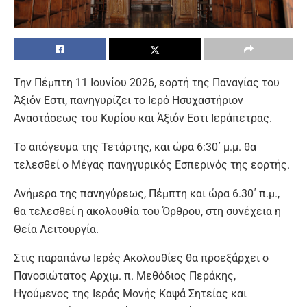
Την Πέμπτη 11 Ιουνίου 2026, εορτή της Παναγίας του
Άξιόν Εστι, πανηγυρίζει το Ιερό Ησυχαστήριον
Αναστάσεως του Κυρίου και Άξιόν Εστι Ιεράπετρας.
Το απόγευμα της Τετάρτης, και ώρα 6:30΄ μ.μ. θα
τελεσθεί ο Μέγας πανηγυρικός Εσπερινός της εορτής.
Ανήμερα της πανηγύρεως, Πέμπτη και ώρα 6.30΄ π.μ.,
θα τελεσθεί η ακολουθία του Όρθρου, στη συνέχεια η
Θεία Λειτουργία.
Στις παραπάνω Ιερές Ακολουθίες θα προεξάρχει ο
Πανοσιώτατος Αρχιμ. π. Μεθόδιος Περάκης,
Ηγούμενος της Ιεράς Μονής Καψά Σητείας και