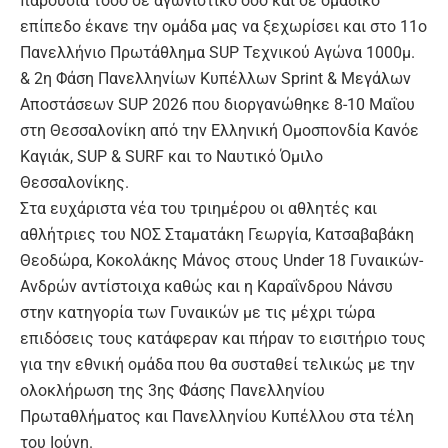
παρουσία τόσο σε αγωνιστικό όσο και σε ομαδικό
επίπεδο έκανε την ομάδα μας να ξεχωρίσει και στο 11ο
Πανελλήνιο Πρωτάθλημα SUP Τεχνικού Αγώνα 1000μ.
& 2η Φάση Πανελληνίων Κυπέλλων Sprint & Μεγάλων
Αποστάσεων SUP 2026 που διοργανώθηκε 8-10 Μαΐου
στη Θεσσαλονίκη από την Ελληνική Ομοσπονδία Κανόε
Καγιάκ, SUP & SURF και το Ναυτικό Όμιλο
Θεσσαλονίκης.
Στα ευχάριστα νέα του τριημέρου οι αθλητές και
αθλήτριες του ΝΟΣ Σταματάκη Γεωργία, Κατσαβαβάκη
Θεοδώρα, Κοκολάκης Μάνος στους Under 18 Γυναικών-
Ανδρών αντίστοιχα καθώς και η Καραΐνδρου Νάνσυ
στην κατηγορία των Γυναικών με τις μέχρι τώρα
επιδόσεις τους κατάφεραν και πήραν το εισιτήριο τους
για την εθνική ομάδα που θα συσταθεί τελικώς με την
ολοκλήρωση της 3ης Φάσης Πανελληνίου
Πρωταθλήματος και Πανελληνίου Κυπέλλου στα τέλη
του Ιούνη.