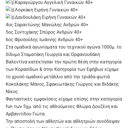
Καραγιώργου Αγγελική Γυναικών 40+
Λογκάκη Ειρήνη Γυναικών 40+
Δανδουλάκη Ειρήνη Γυναικών 40+
4ος Σαραντώνης Μανώλης Ανδρών 40+
5ος Συντιχάκης Σπύρος Ανδρών 40+
6ος Φρυσούλης Ιωάννης Ανδρών 40+
Στα ομαδικά αγωνίσματα του τεχνικού αγώνα 1000μ. το
δίδυμο Σταματάκη Γεωργία και Ορφανουδάκη
Βαλεντίνα κατέκτησαν την πρώτη θέση στην κατηγορία
των Κορασίδων & στην Κατηγορία των Εφήβων είχαμε
το χρυσό ομαδικό μετάλλιο από την τριάδα φωτιά
Κοκολάκης Μάνος, Σφακιωτάκης Γιώργος και Βιδάκης
Νίκος.
Φανταστικές εμφανίσεις είχαμε επίσης στην κατηγορία
fun των 5χμ. από τις αθλούμενες Φλώρα Δουζένη και
Αρβανιτίδου Γιώτα.
Την αποστολή των αθλητών και αθλητριών συνόδεψαν