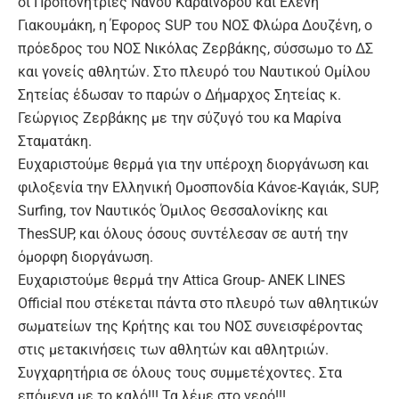
οι Προπονήτριες Νάνσυ Καραΐνδρου και Ελένη
Γιακουμάκη, η Έφορος SUP του ΝΟΣ Φλώρα Δουζένη, ο
πρόεδρος του ΝΟΣ Νικόλας Ζερβάκης, σύσσωμο το ΔΣ
και γονείς αθλητών. Στο πλευρό του Ναυτικού Ομίλου
Σητείας έδωσαν το παρών ο Δήμαρχος Σητείας κ.
Γεώργιος Ζερβάκης με την σύζυγό του κα Μαρίνα
Σταματάκη.
Ευχαριστούμε θερμά για την υπέροχη διοργάνωση και
φιλοξενία την Ελληνική Ομοσπονδία Κάνοε-Καγιάκ, SUP,
Surfing, τον Ναυτικός Όμιλος Θεσσαλονίκης και
ThesSUP, και όλους όσους συντέλεσαν σε αυτή την
όμορφη διοργάνωση.
Ευχαριστούμε θερμά την Attica Group- ANEK LINES
Οfficial που στέκεται πάντα στο πλευρό των αθλητικών
σωματείων της Κρήτης και του ΝΟΣ συνεισφέροντας
στις μετακινήσεις των αθλητών και αθλητριών.
Συγχαρητήρια σε όλους τους συμμετέχοντες. Στα
επόμενα με το καλό!!! Τα λέμε στο νερό!!!