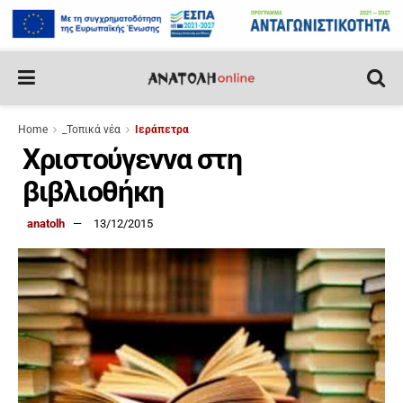
Home
_Τοπικά νέα
Ιεράπετρα
Χριστούγεννα στη
βιβλιοθήκη
anatolh
13/12/2015