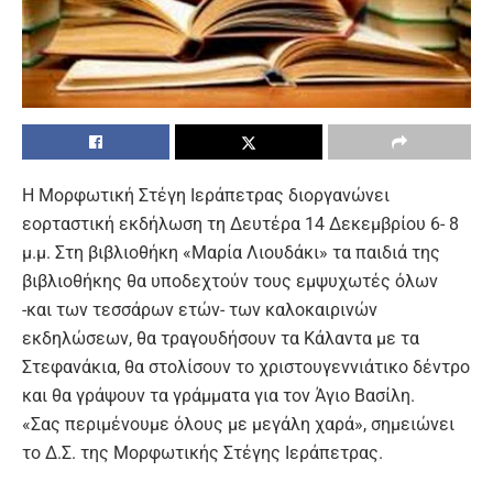
Η Moρφωτική Στέγη Ιεράπετρας διοργανώνει
εορταστική εκδήλωση τη Δευτέρα 14 Δεκεμβρίου 6- 8
μ.μ. Στη βιβλιοθήκη «Μαρία Λιουδάκι» τα παιδιά της
βιβλιοθήκης θα υποδεχτούν τους εμψυχωτές όλων
-και των τεσσάρων ετών- των καλοκαιρινών
εκδηλώσεων, θα τραγουδήσουν τα Κάλαντα με τα
Στεφανάκια, θα στολίσουν το χριστουγεννιάτικο δέντρο
και θα γράψουν τα γράμματα για τον Άγιο Βασίλη.
«Σας περιμένουμε όλους με μεγάλη χαρά», σημειώνει
το Δ.Σ. της Μορφωτικής Στέγης Ιεράπετρας.