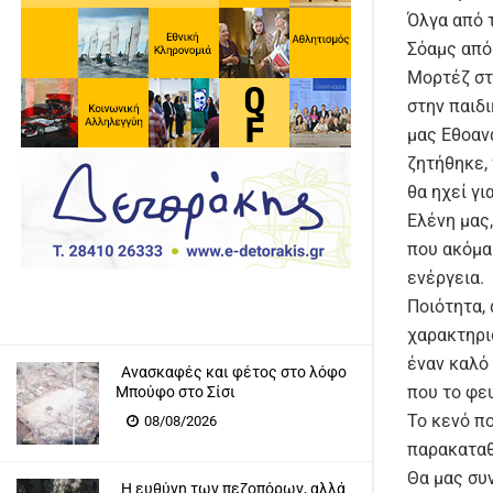
Όλγα από τ
Σόαμς από 
Μορτέζ στο
στην παιδι
μας Εθοανά
ζητήθηκε,
θα ηχεί γι
Ελένη μας
που ακόμα 
ενέργεια.
Ποιότητα, 
χαρακτηρι
έναν καλό
Ανασκαφές και φέτος στο λόφο
που το φε
Μπούφο στο Σίσι
Το κενό π
08/08/2026
παρακαταθή
Θα μας συ
Η ευθύνη των πεζοπόρων, αλλά