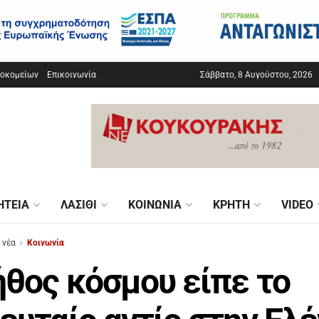
σοκομείων
Επικοινωνία
Σάββατο, 8 Αυγούστου, 2026
ΗΤΕΊΑ
ΛΑΣΊΘΙ
ΚΟΙΝΩΝΊΑ
ΚΡΉΤΗ
VIDEO
 νέα
Κοινωνία
θος κόσμου είπε το