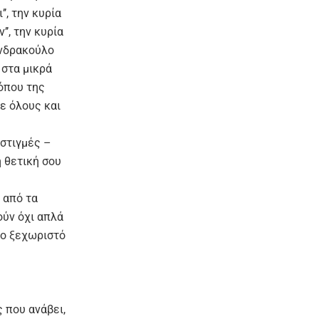
’, την κυρία
’’, την κυρία
Μανδρακούλο
 στα μικρά
 όπου της
ε όλους και
στιγμές –
η θετική σου
 από τα
ούν όχι απλά
σο ξεχωριστό
 που ανάβει,