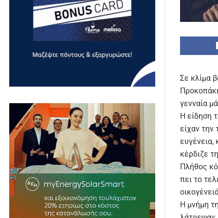
Σε κλίμα 
Προκοπάκη
γενναία μ
Η είδηση τ
είχαν την
ευγένεια,
κέρδιζε τη
Πλήθος κό
πει το τελ
οικογένειά
Η μνήμη τη
λάτρεψαν.