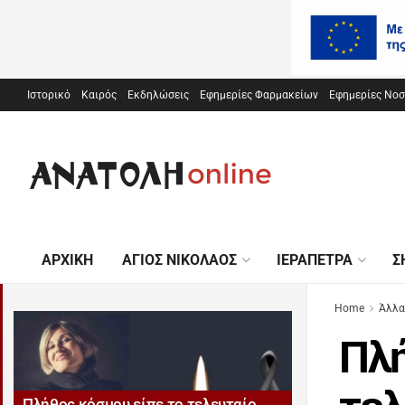
Ιστορικό
Καιρός
Εκδηλώσεις
Εφημερίες Φαρμακείων
Εφημερίες Νο
ΑΡΧΙΚΉ
ΆΓΙΟΣ ΝΙΚΌΛΑΟΣ
ΙΕΡΆΠΕΤΡΑ
Σ
Home
Άλλα
Πλή
Πλήθος κόσμου είπε το τελευταίο