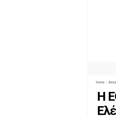
Home
Άλλα
Η Ε
Ελ