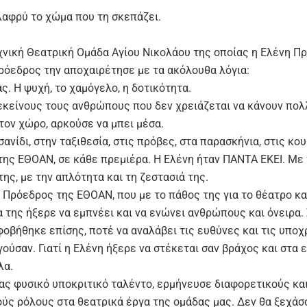
ελαφρύ το χώμα που τη σκεπάζει.
χνική Θεατρική Ομάδα Αγίου Νικολάου της οποίας η Ελένη Π
πρόεδρος την αποχαιρέτησε με τα ακόλουθα λόγια:
ς. Η ψυχή, το χαμόγελο, η δοτικότητα.
εκείνους τους ανθρώπους που δεν χρειάζεται να κάνουν πολλ
τον χώρο, αρκούσε να μπει μέσα.
ανίδι, στην ταξιθεσία, στις πρόβες, στα παρασκήνια, στις κο
 της ΕΘΟΑΝ, σε κάθε πρεμιέρα. Η Ελένη ήταν ΠΑΝΤΑ ΕΚΕΙ. Με
ης, με την απλότητα και τη ζεστασιά της.
 Πρόεδρος της ΕΘΟΑΝ, που με το πάθος της για το θέατρο κα
 της ήξερε να εμπνέει και να ενώνει ανθρώπους και όνειρα. 
 φοβήθηκε επίσης, ποτέ να αναλάβει τις ευθύνες και τις υπο
ούσαν. Γιατί η Ελένη ήξερε να στέκεται σαν βράχος και στα 
λα.
ας φυσικό υποκριτικό ταλέντο, ερμήνευσε διαφορετικούς κα
ούς ρόλους στα θεατρικά έργα της ομάδας μας. Δεν θα ξεχάσ