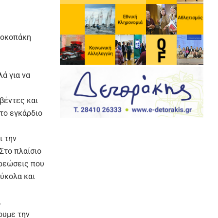
ροκοπάκη
ά για να
υβέντες και
 το εγκάρδιο
ι την
Στο πλαίσιο
χρεώσεις που
εύκολα και
ι
ουμε την