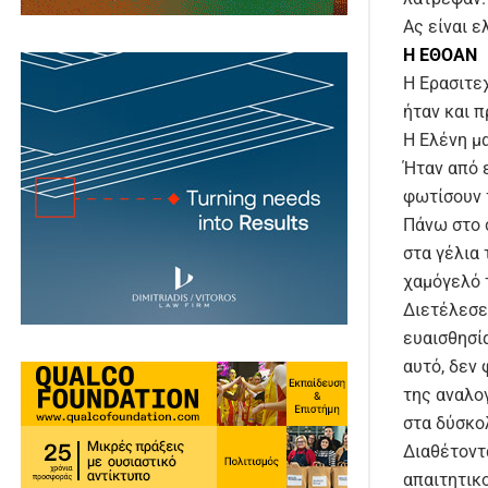
Ας είναι 
Η ΕΘΟΑΝ
Η Ερασιτε
ήταν και 
Η Ελένη μα
Ήταν από 
φωτίσουν 
Πάνω στο σ
στα γέλια
χαμόγελό τ
Διετέλεσε
ευαισθησία
αυτό, δεν
της αναλογ
στα δύσκο
Διαθέτοντ
απαιτητικ