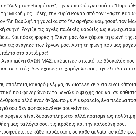
ην ‘’Αυλή των Θαυμάτων’’, την κυρία Ούργκα από το ‘’Παραμύθι’
τη ‘’Μικρή μας Πόλη’’, την κυρία Ροκάρ από τον ‘’Ράφτη Κυριών
ν ‘’Άη Βασίλη’’, τη γυναίκα στο ‘’Αν αργήσω κοιμήσου’’, τον 
κή σκηνή. Άγγιξε τις αγνές παιδικές καρδιές ως εμψυχώτρια
κια. Και πόσες φορές η Ελένη μας, δεν χάρισε τη φωνή της,
 για τις ανάγκες των έργων μας. Αυτή τη φωνή που μας μάγευ
α πάντα στα αυτιά μας!
, Αγαπημένη ΟΛΩΝ ΜΑΣ, υπέμεινες στωικά τις δύσκολές σου 
και σε αυτές- δεν έχασες το χαμόγελό σου, την ελπίδα και τ
αξιοπρέπεια, καθαρό βλέμμα, ανιδιοτέλεια! Αυτά είναι κάποια
στικά που φανερώνουν το μεγαλείο ψυχής σου και σε καθιστ
 άνθρωπο αλλά έναν άνθρωπο με Α κεφαλαίο, ένα πλάσμα τό
υγιό σου δεν άφησε κανέναν ασυγκίνητο.
ου αφήνεις είναι δυσαναπλήρωτο, αλλά κρατάμε ως πολύτιμη
κη μας τα λόγια σου, τις πράξεις και την καλοσύνη σου.
ντροφεύεις, σε κάθε παράσταση, σε κάθε αυλαία, σε κάθε φως