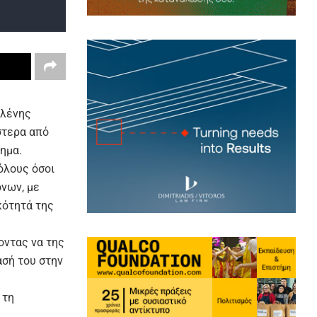
Ελένης
στερα από
ημα.
όλους όσοι
όνων, με
κότητά της
οντας να της
ασή του στην
 τη