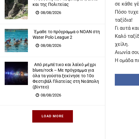
σε κάθε γέ
και της Πολιτείας
Πόσο τυχε
08/08/2026
ταξίδια!
Γι αυτά κα
Έμαθε το πρόγραμμα ο ΝΟΑΝ στη
Καλό ταξίδ
Water Polo League 2
χείλη.
08/08/2026
Αιωνία σου
Η ομάδα π
Από ρεμπέτικο και λαϊκό μέχρι
blues/rock – Με πρόγραμμα για
όλα τα γούστα ξεκίνησε το 10ο
Φεστιβάλ Πλατείας στη Νεάπολη
(βίντεο)
08/08/2026
LOAD MORE