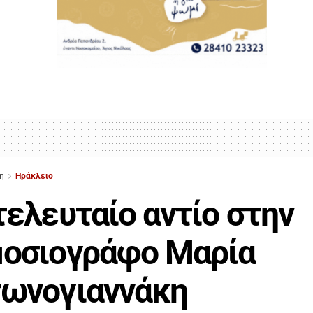
η
Ηράκλειο
τελευταίο αντίο στην
μοσιογράφο Μαρία
τωνογιαννάκη