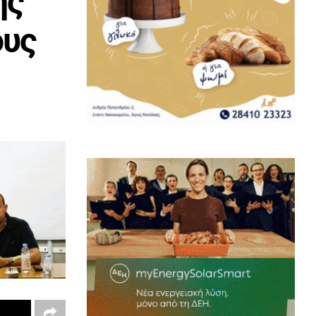
ής
ους