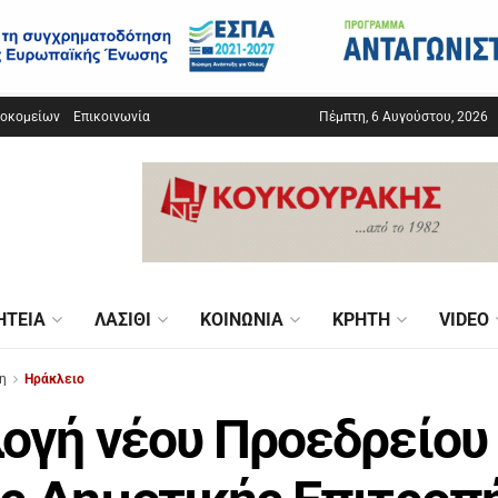
σοκομείων
Επικοινωνία
Πέμπτη, 6 Αυγούστου, 2026
ΗΤΕΊΑ
ΛΑΣΊΘΙ
ΚΟΙΝΩΝΊΑ
ΚΡΉΤΗ
VIDEO
η
Ηράκλειο
ογή νέου Προεδρείου 