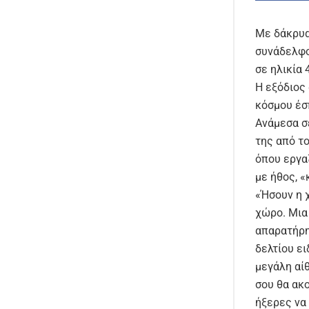
Με δάκρυα 
συνάδελφο
σε ηλικία 
Η εξόδιος
κόσμου έσπ
Ανάμεσα σ
της από το
όπου εργαζ
με ήθος, «
«Ήσουν η 
χώρο. Μια
απαρατήρη
δελτίου ε
μεγάλη αί
σου θα ακο
ήξερες να 