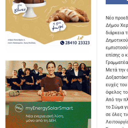
Νέο προεδ
Δήμου Χερ
διάρκεια 
Δημοτικού
εμπιστοσύ
επίσης ο 
Γραμματέα
Μετά την 
Δοξαστάκη
ευχές του 
όφελος το
Από την π
το Σώμα γι
σε όλες τ
Λειτουργί