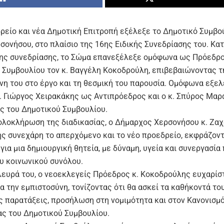
ρείο και νέα Δημοτική Επιτροπή εξέλεξε το Δημοτικό Συμβο
σονήσου, στο πλαίσιο της 16ης Ειδικής Συνεδρίασης του. Κατ
της συνεδρίασης, το Σώμα επανεξέλεξε ομόφωνα ως Πρόεδρο
 Συμβουλίου τον κ. Βαγγέλη Κοκοδρούλη, επιβεβαιώνοντας τ
νη του στο έργο και τη θεσμική του παρουσία. Ομόφωνα εξε
κ. Γιώργος Χειρακάκης ως Αντιπρόεδρος και ο κ. Σπύρος Μα
ς του Δημοτικού Συμβουλίου.
ολοκλήρωση της διαδικασίας, ο Δήμαρχος Χερσονήσου κ. Ζαχ
ς συνεχάρη το απερχόμενο και το νέο προεδρείο, εκφράζοντ
για μια δημιουργική θητεία, με δύναμη, υγεία και συνεργασία
υ κοινωνικού συνόλου.
λευρά του, ο νεοεκλεγείς Πρόεδρος κ. Κοκοδρούλης ευχαρίσ
α την εμπιστοσύνη, τονίζοντας ότι θα ασκεί τα καθήκοντά το
ις παρατάξεις, προσήλωση στη νομιμότητα και στον Κανονισμ
ας του Δημοτικού Συμβουλίου.