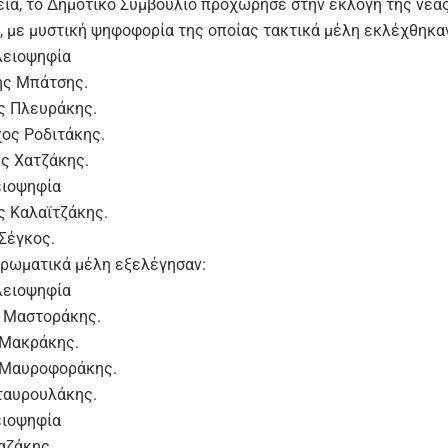
εια, το Δημοτικό Συμβούλιο προχώρησε στην εκλογή της νέα
, με μυστική ψηφοφορία της οποίας τακτικά μέλη εκλέχθηκα
λειοψηφία
ης Μπάτσης.
ς Πλευράκης.
χος Ροδιτάκης.
ης Χατζάκης.
ειοψηφία
ς Καλαϊτζάκης.
 Σέγκος.
ρωματικά μέλη εξελέγησαν:
λειοψηφία
ς Μαστοράκης.
 Μακράκης.
ς Μαυροφοράκης.
Σταυρουλάκης.
ειοψηφία
αζάκης.