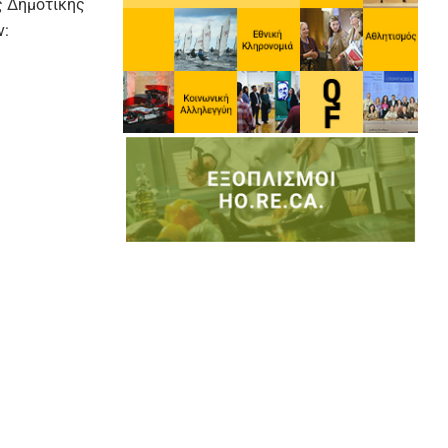
ς Δημοτικής
ν: