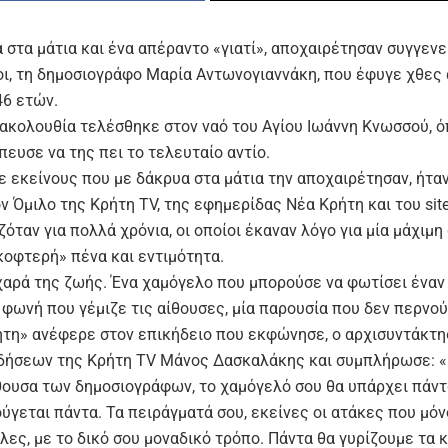
στα μάτια και ένα απέραντο «γιατί», αποχαιρέτησαν συγγενεί
ι, τη δημοσιογράφο Μαρία Αντωνογιαννάκη, που έφυγε χθες 
46 ετών.
 ακολουθία τελέσθηκε στον ναό του Αγίου Ιωάννη Κνωσσού, 
ευσε να της πει το τελευταίο αντίο.
ε εκείνους που με δάκρυα στα μάτια την αποχαιρέτησαν, ήτα
ν Όμιλο της Κρήτη ΤV, της εφημερίδας Νέα Κρήτη και του site 
όταν για πολλά χρόνια, οι οποίοι έκαναν λόγο για μία μάχιμ
κοφτερή» πένα και εντιμότητα.
χαρά της ζωής. Ένα χαμόγελο που μπορούσε να φωτίσει ένα
 φωνή που γέμιζε τις αίθουσες, μία παρουσία που δεν περνο
τη» ανέφερε στον επικήδειο που εκφώνησε, ο αρχισυντάκτη
ιδήσεων της Κρήτη TV Μάνος Δασκαλάκης και συμπλήρωσε: «Ε
θουσα των δημοσιογράφων, το χαμόγελό σου θα υπάρχει πάντ
ύγεται πάντα. Τα πειράγματά σου, εκείνες οι ατάκες που μόν
λες, με το δικό σου μοναδικό τρόπο. Πάντα θα γυρίζουμε τα 