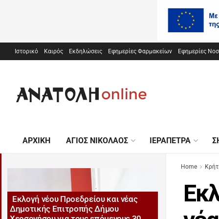
Ιστορικό
Καιρός
Εκδηλώσεις
Εφημερίες Φαρμακείων
Εφημερίες Νο
ΑΡΧΙΚΉ
ΆΓΙΟΣ ΝΙΚΌΛΑΟΣ
ΙΕΡΆΠΕΤΡΑ
Σ
Home
Κρήτ
Εκλ
Εκλογή νέου Προεδρείου και νέας
Δημοτικής Επιτροπής Δήμου
Χερσονήσου για τους επόμενους 30