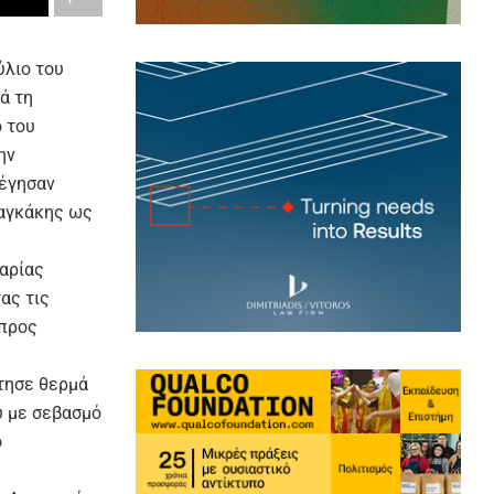
ύλιο του
ά τη
 του
ην
λέγησαν
ραγκάκης ως
αρίας
ας τις
 προς
τησε θερμά
υ με σεβασμό
ό