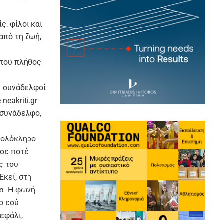
ς, φίλοι και
από τη ζωή,
όπου πλήθος
ν συνάδελφοί
neakriti.gr
η συνάδελφο,
ν ολόκληρο
ύσε ποτέ
ς του
κεί, στη
α. Η φωνή
ο εσύ
κεφάλι,