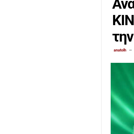
Αν
ΚΙ
την
anatolh