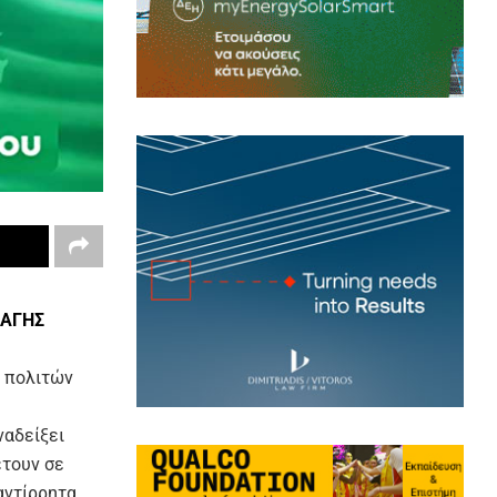
ΛΑΓΗΣ
ν πολιτών
ναδείξει
έτουν σε
αντίρρητα