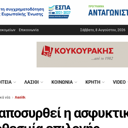
σοκομείων
Επικοινωνία
Σάββατο, 8 Αυγούστου, 2026
ΗΤΕΊΑ
ΛΑΣΊΘΙ
ΚΟΙΝΩΝΊΑ
ΚΡΉΤΗ
VIDEO
ικά νέα
Λασίθι
αποσυρθεί η ασφυκτι