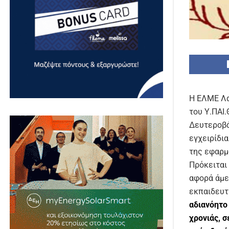
Η ΕΛΜΕ Λα
του Υ.ΠΑΙ.
Δευτεροβά
εγχειρίδια
της εφαρμ
Πρόκειται 
αφορά άμε
εκπαιδευτ
αδιανόητο 
χρονιάς, σ