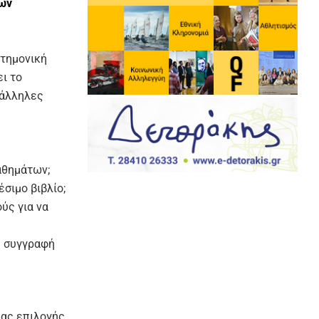
λων
στημονική
ι το
τάλληλες
μαθημάτων;
έσιμο βιβλίο;
ύς για να
η συγγραφή
ίας επιλογής