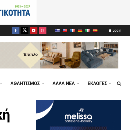
Login
ΑΘΛΗΤΙΣΜΌΣ
ΆΛΛΑ ΝΈΑ
ΕΚΛΟΓΈΣ
κή