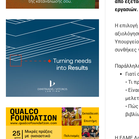
από εξετά
εργασιών.
Η επιλογή
αξιολόγησ
Υπουργείο
συνθήκες 
Παράλληλα
Γιατί
• Τι 
• Είν
μελετ
• Πώς
βιβλί
Η ΕΛΜΕ Λα