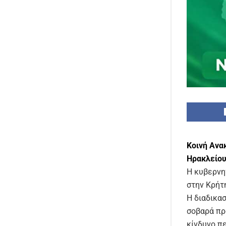
Κοινή Αν
Ηρακλείου
Η κυβερνη
στην Κρήτ
Η διαδικα
σοβαρά πρ
κίνδυνο π