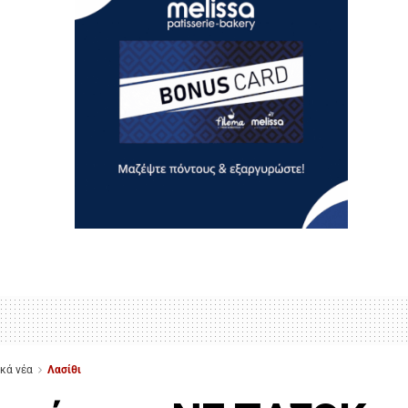
ικά νέα
Λασίθι