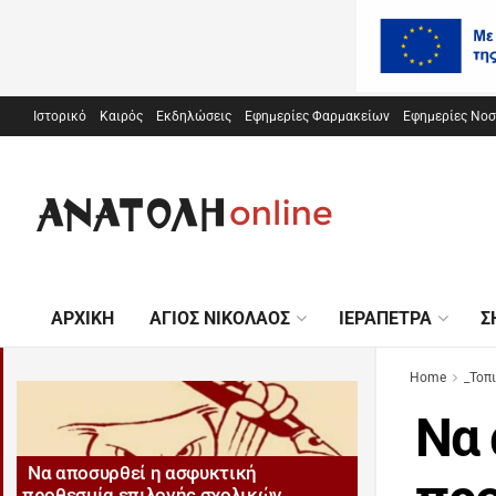
Ιστορικό
Καιρός
Εκδηλώσεις
Εφημερίες Φαρμακείων
Εφημερίες Νο
ΑΡΧΙΚΉ
ΆΓΙΟΣ ΝΙΚΌΛΑΟΣ
ΙΕΡΆΠΕΤΡΑ
Σ
Home
_Τοπ
Να 
Να αποσυρθεί η ασφυκτική
προθεσμία επιλογής σχολικών