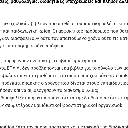
σεις, βαθμολογίες, διοικητικές υποχρεώσεις και πλήθος άλ
 των σχολικών βιβλίων προϋποθέτει ουσιαστική μελέτη, επι
η και παιδαγωγική κρίση. Οι ασφυκτικές προθεσμίες που θέτε
, δεν διασφαλίζουν ούτε τον απαιτούμενο χρόνο ούτε τις κα
για μια τεκμηριωμένη απόφαση.
, παραμένουν αναπάντητα σοβαρά ερωτήματα:
 στα ΕΠΑ.Λ. δεν προβλέπονται νέα βιβλία για το σύνολο των 
προβλέπεται για τα μαθήματα στα οποία υπάρχει μόνο ένα διαθ
αι πράγματι επαρκής ο χρόνος που δίνεται στους εκπαιδευτικο
ήσουν και να αξιολογήσουν το διαθέσιμο υλικό;
 διασφαλίζεται η αντικειμενικότητα της διαδικασίας όταν στ
ων συμμετέχουν και ιδιωτικοί φροντιστηριακοί οργανισμοί;
σιθίου ζητά την άμεση παράταση και μεταφορά της διαδικασ