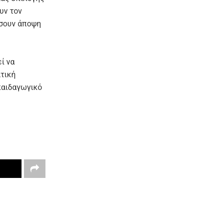
υν τον
ώσουν άποψη
ί να
ατική
 παιδαγωγικό