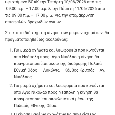
υφιστάμενο
ΒΟΑΚ την
Τετάρτη 10/06/2026 από τις
09.00 π.μ. – 17.00 μ.μ. & την Πέμπτη 11/06/2026 από
τις 09.00 π.μ. – 17.00 μ.μ.
για την απομάκρυνση
επισφαλών βραχωδών όγκων.
Σ’ αυτό το διάστημα, η κίνηση των μικρών οχημάτων, θα
πραγματοποιηθεί ως ακολούθως:
Για μικρά οχήματα και λεωφορεία που κινούνται
από Νεάπολη προς Άγιο Νικόλαο η κίνηση θα
πραγματοποιείται μέσω της διαδρομής Παλαιά
Εθνική Οδός – Λακώνια – Κόμβος Κριτσάς – Αγ.
Νικόλαος.
Για μικρά οχήματα και λεωφορεία που κινούνται
από
A
γιο Νικόλαο προς Νεάπολη η κίνηση θα
πραγματοποιείται αποκλειστικά μέσω της
Παλαιάς Εθνικής Οδού.
Η κίνηση βαρέων οχημάτων θα συνεχίσει να