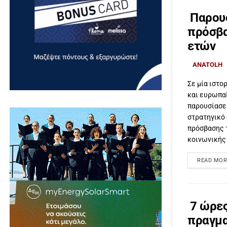
Παρουσ
πρόσβα
ετών
ANATOLH
Σε μία ιστο
και ευρωπα
παρουσίασε
στρατηγικό 
πρόσβασης 
κοινωνικής 
READ MOR
7 ώρες
πραγμα