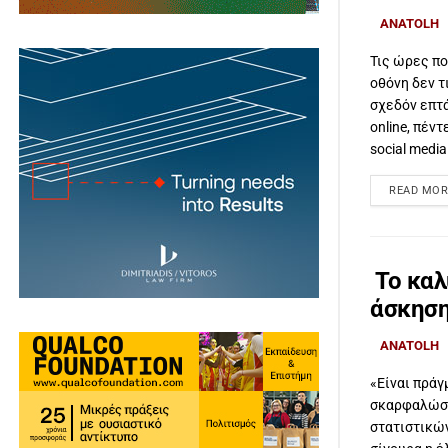
ANATOLH
Τις ώρες πο
οθόνη δεν τ
σχεδόν επτ
online, πέν
social media 
READ MOR
Το καλ
άσκησ
ANATOLH
«Είναι πράγ
σκαρφαλώσε
στατιστικών