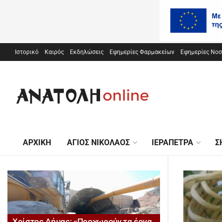
Ιστορικό
Καιρός
Εκδηλώσεις
Εφημερίες Φαρμακείων
Εφημερίες Νο
ΑΡΧΙΚΉ
ΆΓΙΟΣ ΝΙΚΌΛΑΟΣ
ΙΕΡΆΠΕΤΡΑ
Σ
Χρίστος Δήμας: «Προχωρούν τα έργα