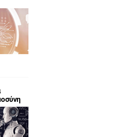
α
μοσύνη