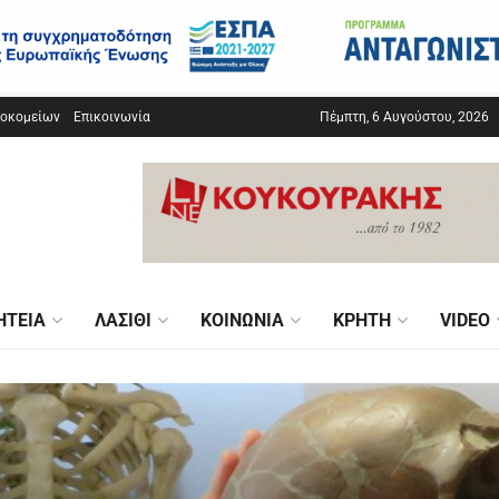
σοκομείων
Επικοινωνία
Πέμπτη, 6 Αυγούστου, 2026
ΗΤΕΊΑ
ΛΑΣΊΘΙ
ΚΟΙΝΩΝΊΑ
ΚΡΉΤΗ
VIDEO