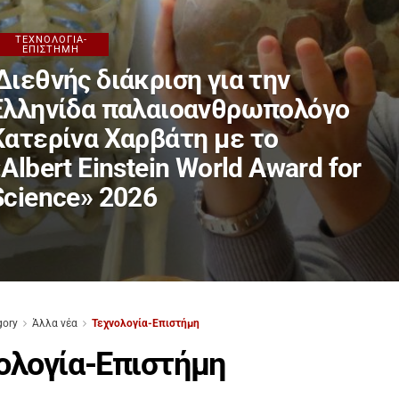
ΤΕΧΝΟΛΟΓΊΑ-
ΕΠΙΣΤΉΜΗ
Διεθνής διάκριση για την
Ελληνίδα παλαιοανθρωπολόγο
Κατερίνα Χαρβάτη με το
«Albert Einstein World Award for
Science» 2026
gory
Άλλα νέα
Τεχνολογία-Επιστήμη
ολογία-Επιστήμη