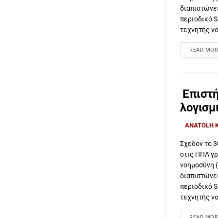
διαπιστώνε
περιοδικό S
τεχνητής νο
READ MOR
Επιστή
λογισμ
ANATOLH 
Σχεδόν το 3
στις ΗΠΑ γ
νοημοσύνη (
διαπιστώνε
περιοδικό S
τεχνητής νο
READ MOR