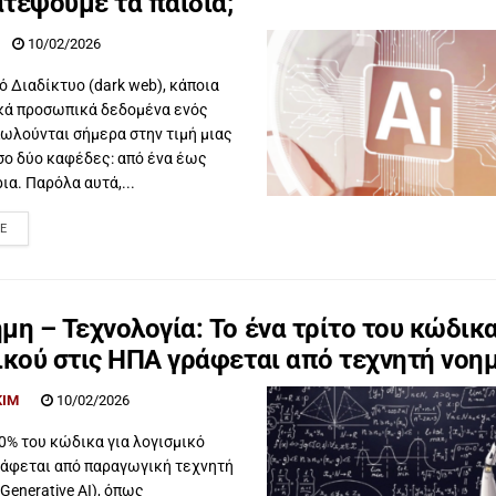
τέψουμε τα παιδιά;
10/02/2026
ό Διαδίκτυο (dark web), κάποια
ικά προσωπικά δεδομένα ενός
ωλούνται σήμερα στην τιμή μιας
σο δύο καφέδες: από ένα έως
ια. Παρόλα αυτά,...
E
μη – Τεχνολογία: Το ένα τρίτο του κώδικ
ικού στις ΗΠΑ γράφεται από τεχνητή νοη
KIM
10/02/2026
0% του κώδικα για λογισμικό
ράφεται από παραγωγική τεχνητή
Generative AI), όπως