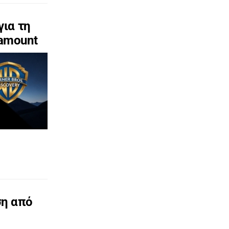
για τη
ramount
ση από