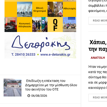
σίγουρα η 
συμβάλλει π
φαινόμενο, 
READ MOR
Χάπια,
την πα
ANATOLH
Ήταν να μην
κατά της πα
σύντομα θα
Επιδίωξη η επέκταση του
και σε μορφ
Δημαρχείου με την μίσθωση όλου
καινούργιο 
του ακινήτου του ΟΤΕ
06/08/2026
READ MOR