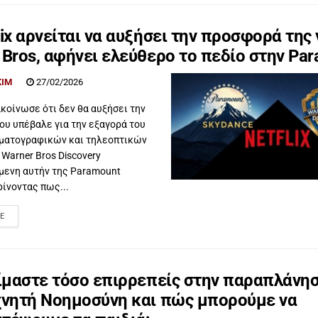
lix αρνείται να αυξήσει την προσφορά της 
 Bros, αφήνει ελεύθερο το πεδίο στην Pa
KIM
27/02/2026
νακοίνωσε ότι δεν θα αυξήσει την
υ υπέβαλε για την εξαγορά του
ηματογραφικών και τηλεοπτικών
Warner Bros Discovery
μενη αυτήν της Paramount
ρίνοντας πως...
E
είμαστε τόσο επιρρεπείς στην παραπλάνη
χνητή Νοημοσύνη και πώς μπορούμε να