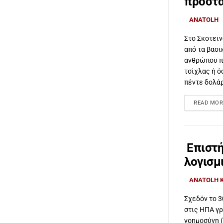
προστα
ANATOLH
Στο Σκοτειν
από τα βασ
ανθρώπου π
τσίχλας ή ό
πέντε δολάρ
READ MOR
Επιστή
λογισμ
ANATOLH 
Σχεδόν το 3
στις ΗΠΑ γ
νοημοσύνη (