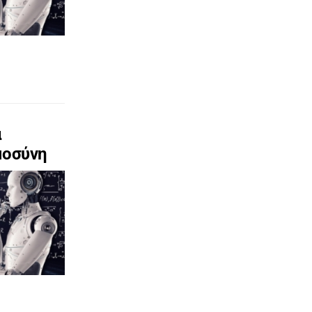
α
μοσύνη