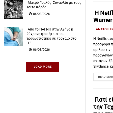
Μακρύ Γυαλός: Συναυλία με τους
Τσίτα Κόρδα
Η Netf
06/08/2026
Warner
ANATOLH 
Από το ΠΑΓΝΗ στην Αθήνα η
20χρονη φοιτήτρια που
τραυματίστηκε σε τροχαίο στο
Η Netflix α
ΙΤΕ
προσφορά πο
ομίλου κιν
06/08/2026
παραγωγών 
ανταγωνιζό
Skydance, κ
LOAD MORE
READ MOR
Γιατί 
την Τε