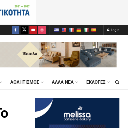
Login
ΑΘΛΗΤΙΣΜΌΣ
ΆΛΛΑ ΝΈΑ
ΕΚΛΟΓΈΣ
Το