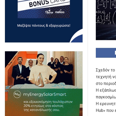
Σχεδόν το
τεχνητή ν
στο περιοδ
Η εξάπλωσ
παγκοσμίως
Η ερευνητ
Hub» που 