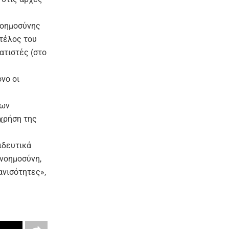
νοημοσύνης
τέλος του
ατιστές (στο
νο οι
των
 χρήση της
ιδευτικά
 νοημοσύνη,
ανισότητες»,