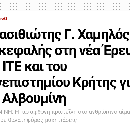
ured2
ασιθιώτης Γ. Χαμηλός
κεφαλής στη νέα Έρε
 ΙΤΕ και του
επιστημίου Κρήτης γ
 Αλβουμίνη
ΝΗ: Η πιο άφθονη πρωτεΐνη στο ανθρώπινο αίμα
 σε θανατηφόρες μυκητιάσεις