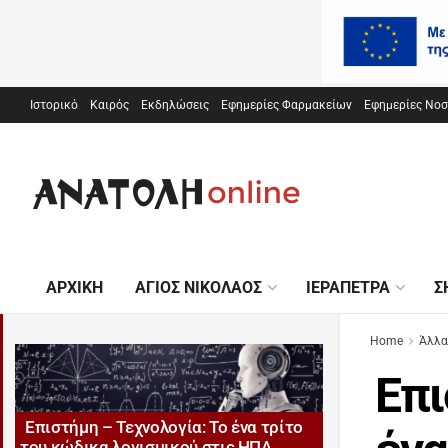
Ιστορικό
Καιρός
Εκδηλώσεις
Εφημερίες Φαρμακείων
Εφημερίες Νο
ΑΡΧΙΚΉ
ΆΓΙΟΣ ΝΙΚΌΛΑΟΣ
ΙΕΡΆΠΕΤΡΑ
Σ
Home
Άλλα
Επι
Επιστήμη – Τεχνολογία: Το ένα τρίτο
του κώδικα λογισμικού στις ΗΠΑ