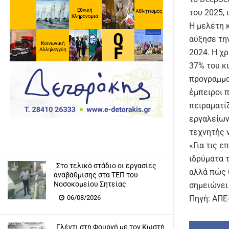
του 2025, 
Η μελέτη 
αύξησε τη
2024. Η χ
37% του κώ
προγραμμα
έμπειροι 
πειραματί
εργαλείων
τεχνητής 
«Για τις ε
ιδρύματα τ
Στο τελικό στάδιο οι εργασίες
αλλά πώς θ
αναβάθμισης στα ΤΕΠ του
Νοσοκομείου Σητείας
σημειώνει
06/08/2026
Πηγή: ΑΠ
Γλέντι στη Φουρνή με τον Κωστή