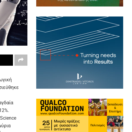
γωγική
οσιεύθηκε
αγδαία
 12%.
 Science
μύρια