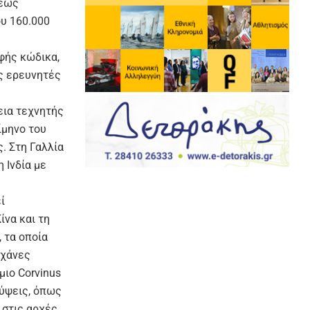
ρέως
υ 160.000
φής κώδικα,
υς ερευνητές
εια τεχνητής
ίμηνο του
. Στη Γαλλία
 Ινδία με
ί
ίνα και τη
 τα οποία
οχάνες
ιο Corvinus
λύψεις, όπως
 στις αρχές