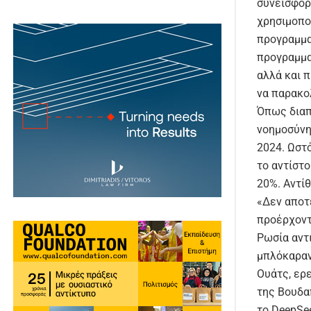
συνεισφορ
χρησιμοπο
προγραμμα
προγραμμα
αλλά και 
να παρακο
Όπως διαπ
νοημοσύνη
2024. Ωστ
το αντίστο
20%. Αντίθ
«Δεν αποτ
προέρχοντ
Ρωσία αντ
μπλόκαραν 
Ουάτς, ερ
της Βουδα
το DeepSe