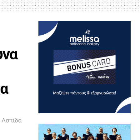
υνα
ια
 Ασπίδα