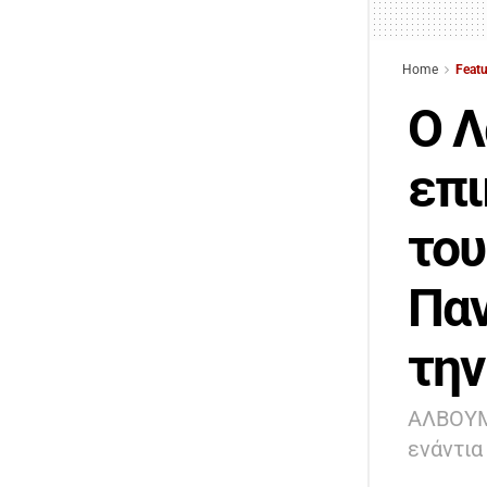
Home
Feat
Ο Λ
επι
του
Παν
την
ΑΛΒΟΥΜΙ
ενάντια