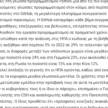
ές στη γλώσσα προγραμματισμού Python, μια από τις πιο ευ
ιούμενες γλώσσες προγραμματισμού στον κόσμο, από περίπο
τιστές στο GitHub, τη μεγαλύτερη πλατφόρμα συνεργατικού
τισμού παγκοσμίως. Η GitHub καταγράφει κάθε βήμα συγγρα
προσθήκες, επεξεργασίες και βελτιώσεις, επιτρέποντας στο
λουθούν την εργασία προγραμματισμού σε πραγματικό χρόνο.
ιστώθηκε κατά την ανάλυση, στις ΗΠΑ ο κώδικας με τη βοήθ
ς αυξήθηκε από περίπου 5% το 2022 σε 29% το τελευταίο τρ
όσο, οι διαφορές μεταξύ των υπόλοιπων χωρών είναι μεγάλες
ιχο ποσοστό είναι 24% και στη Γερμανία 23%, ενώ ακολουθεί η
ετα, στη Ρωσία το ποσοστό είναι 15% και στην Κίνα 12%.
ελεί έκπληξη το γεγονός ότι οι ΗΠΑ ηγούνται, καθώς από εκε
αι τα κορυφαία μεγάλα γλωσσικά μοντέλα. Οι χρήστες στην Κ
ιμετώπισαν εμπόδια στην πρόσβασή τους σε αυτά τα μοντέλα,
οι κυβερνήσεις τους ή οι ίδιοι οι πάροχοι», επισημαίνει ο Γι
ευνητής στο CSH και αναπληρωτής καθηγητής στο Πανεπιστήμ
πέστης. Ο ίδιος προσθέτει ότι «πρόσφατες κινεζικές ανακα
ek, που κυκλοφόρησαν μετά την επεξεργασία των δεδομένων