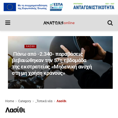
ΛΑΣΊΘΙ
Πάνω από -2.340- παραβάσεις
βεβαιώθηκαν την 57η εβδομάδα
της εκστρατείας «Μηδενική ανοχή
στη μη χρήση κράνους»
Home
Category
_Τοπικά νέα
Λασίθι
Λασίθι