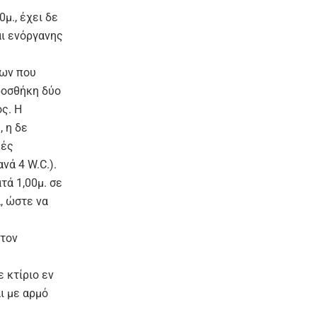
μ., έχει δε
αι ενόργανης
εων που
ροσθήκη δύο
ς. Η
, η δε
κές
νά 4 W.C.).
τά 1,00μ. σε
, ώστε να
 τον
 κτίριο εν
ι με αρμό