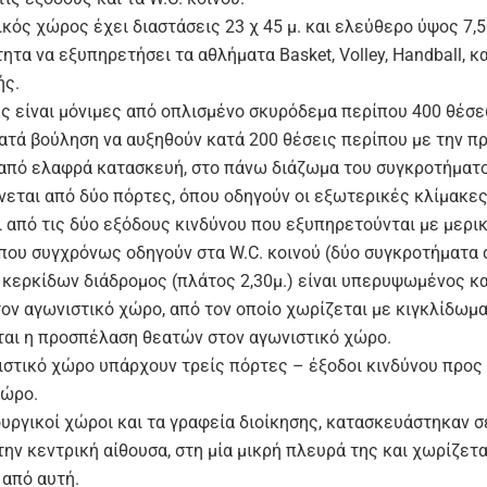
κός χώρος έχει διαστάσεις 23 χ 45 μ. και ελεύθερο ύψος 7,50
ητα να εξυπηρετήσει τα αθλήματα Basket, Volley, Handball, κ
ής.
ες είναι μόνιμες από οπλισμένο σκυρόδεμα περίπου 400 θέσ
ατά βούληση να αυξηθούν κατά 200 θέσεις περίπου με την π
από ελαφρά κατασκευή, στο πάνω διάζωμα του συγκροτήματο
νεται από δύο πόρτες, όπου οδηγούν οι εξωτερικές κλίμακες
ι από τις δύο εξόδους κινδύνου που εξυπηρετούνται με μερι
που συγχρόνως οδηγούν στα W.C. κοινού (δύο συγκροτήματα α
 κερκίδων διάδρομος (πλάτος 2,30μ.) είναι υπερυψωμένος κα
τον αγωνιστικό χώρο, από τον οποίο χωρίζεται με κιγκλίδωμα
αι η προσπέλαση θεατών στον αγωνιστικό χώρο.
ιστικό χώρο υπάρχουν τρείς πόρτες – έξοδοι κινδύνου προς
χώρο.
ουργικοί χώροι και τα γραφεία διοίκησης, κατασκευάστηκαν σε
ην κεντρική αίθουσα, στη μία μικρή πλευρά της και χωρίζετα
 από αυτή.