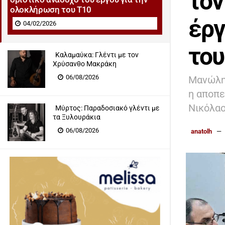
τον
ολοκλήρωση του Τ10
έργ
04/02/2026
του
Καλαμαύκα: Γλέντι με τον
Χρύσανθο Μακράκη
06/08/2026
Μανώλης
η αποπε
Νικόλα
Μύρτος: Παραδοσιακό γλέντι με
τα Ξυλουράκια
06/08/2026
anatolh