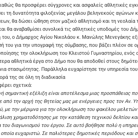
 καθώς θα προσφέρει σύγχρονες και ασφαλείς αθλητικές εγκ
σει τη δυνατότητα φιλοξενίας μεγάλου βεληνεκούς αγώνων κ
εων, θα δώσει ώθηση στον μαζικό αθλητισμό και τη νεολαία 
και θα αναβαθμίσει συνολικά τις αθλητικές υποδομές του Δή
 του, ο Δήμαρχος Αγίου Νικολάου κ. Μανώλης Μενεγάκης ε
ή του για την υπογραφή της σύμβασης, που βάζει πλέον σε ο
οποίησης την ολοκλήρωση του Κλειστού Γυμναστηρίου, ενός 
τερα αθλητικά έργα στο Δήμο που θα αποδοθεί στους δημότε
νια στασιμότητας. Παράλληλα ευχαρίστησε την υπηρεσία του
ορά της σε όλη τη διαδικασία
έρει σχετικά:
νή σημαντική εξέλιξη είναι αποτέλεσμα μιας προσπάθειας πο
ε από την αρχή της θητείας μας με ενέργειες προς τον Αν. Υ
ύ, με την μέριμνα για την ολοκλήρωση του φακέλου μελετών 
άλιση χρηματοδότησης με την κατάθεση τεχνικού δελτίου και
α του διαγωνισμού του έργου. Σε αυτό βοήθησε πολύ η υπηρε
 οποία ευχαριστώ. Σε παλιότερες δημοτικές περιόδους και σ