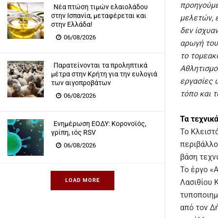
προηγούμε
Νέα πτώση τιμών ελαιολάδου
στην Ισπανία, μεταφέρεται και
μελετών, 
στην Ελλάδα!
δεν ίσχυα
06/08/2026
αρωγή του
το τομεακ
Παρατείνονται τα προληπτικά
Αθλητισμού
μέτρα στην Κρήτη για την ευλογιά
εργασίες 
των αιγοπροβάτων
τόπο και τ
06/08/2026
Τα τεχνικ
Eνημέρωση ΕΟΔΥ: Κορονοϊός,
Το Κλειστ
γρίπη, ιός RSV
περιβάλλο
06/08/2026
βάση τεχν
Το έργο «
LOAD MORE
Λασιθίου 
τυποποιημ
από τον Δ