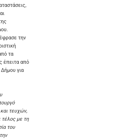
αταστάσεις,
αι
της
μου.
ξέφρασε την
ριστική
από τα
ς έπειτα από
 Δήμου για
υ
πουργό
και τευχών,
 τέλος με τη
σία του
την