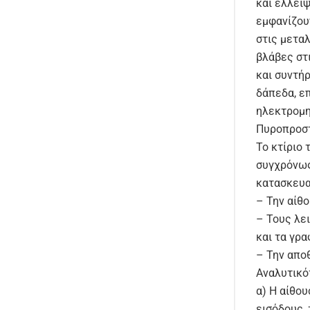
και έλλει
εμφανίζου
στις μετα
βλάβες στ
και συντήρ
δάπεδα, επ
ηλεκτρομη
Πυροπροστ
Το κτίριο 
συγχρόνως
κατασκευα
– Την αίθο
– Τους λε
και τα γρα
– Την απο
Αναλυτικό
α) Η αίθου
εισόδους, 