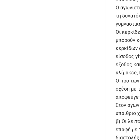
Ο αγωνιστι
τη δυνατότ
γυμναστικ
Οι κερκίδ
μπορούν κ
κερκίδων 
είσοδος γί
έξοδος κα
κλίμακες, 
Ο προ των
σχέση με 
αποφεύγετ
Στον αγων
υπαίθριο 
β) Οι λειτ
επαφή με τ
διαστολής