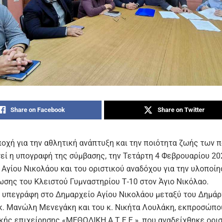
Share on Facebook
Share on Twitter
ποχή για την αθλητική ανάπτυξη και την ποιότητα ζωής των 
εί η υπογραφή της σύμβασης, την Τετάρτη 4 Φεβρουαρίου 20
 Αγίου Νικολάου και του οριστικού αναδόχου για την υλοποίη
σης του Κλειστού Γυμναστηρίου Τ-10 στον Άγιο Νικόλαο.
 υπεγράφη στο Δημαρχείο Αγίου Νικολάου μεταξύ του Δημάρ
κ. Μανώλη Μενεγάκη και του κ. Νικήτα Λουλάκη, εκπροσώπο
κής επιχείρησης «ΜΕΘΟΔΙΚΗ Α.Τ.Ε.Ε.», που αναδείχθηκε ορι