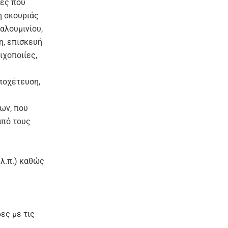
βες που
η σκουριάς
αλουμινίου,
η, επισκευή
ιχοποιίες,
ποχέτευση,
ρων, που
από τους
λ.π.) καθώς
ες με τις