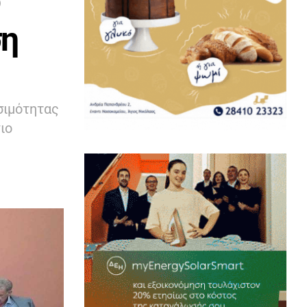
ση
σιμότητας
ιο