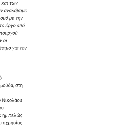
 και των
αν αναλάβαμε
σμό με την
το έργο από
Υπουργού
ν οι
σιμο για τον
ό
μούδα, στη
υ Νικολάου
ου
ε ημιτελώς
υ αχρησίας