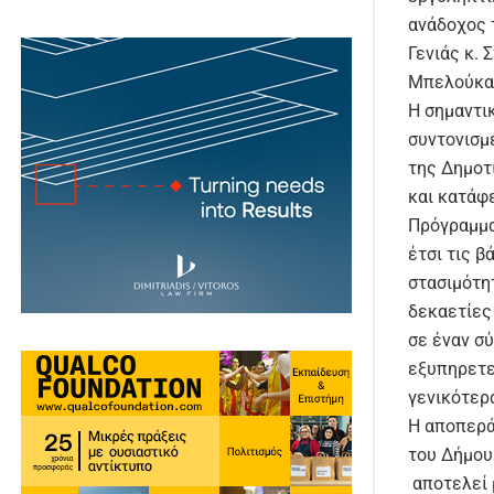
ανάδοχος 
Γενιάς κ. 
Μπελούκας
Η σημαντι
συντονισμ
της Δημοτ
και κατάφ
Πρόγραμμα
έτσι τις β
στασιμότητ
δεκαετίες
σε έναν σ
εξυπηρετε
γενικότερ
Η αποπερά
του Δήμου 
αποτελεί 