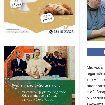
Μια νέα ε
σηματοδοτ
του Δήμου
αποπεράτω
Η σύμβαση
Νικολάου 
εργοληπτι