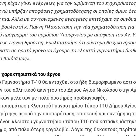
νη είχαν γίνει ενέργειες για την ωρίμανση του εγχειρήματος
ενώ υπήρξαν αποφάσεις χρηματοδότησης οι οποίες όμως ότ
ν πια. Αλλά με συντονισμένες ενέργειες επιτύχαμε σε συνδυα
 βουλευτή κ. Γιάννη Πλακιωτάκη την νέα χρηματοδότηση για 
ό πρόγραμμα του αρμόδιου Υπουργείου με απόφαση του Αν. 
 κ. Γιάννη Βρούτση. Ευελπιστούμε ότι σύντομα θα ξεκινήσου
ώστε σε ορατό χρόνο να έχουμε το κλειστό γυμναστήριο διαθέ
α παιδιά μας».
ά χαρακτηριστικά του έργου
ό Γυμναστήριο Τ-10 θα ενταχθεί στο ήδη διαμορφωμένο αστικ
ν του αθλητικού ακινήτου του Δήμου Αγίου Νικολάου στην Αμ
ικών μελετών με πολύ αυστηρές προδιαγραφές.
Αποπεράτωση Κλειστού Γυμναστηρίου Τύπου Τ10 Δήμου Αγίο
Κρήτης», αφορά την αποπεράτωση, επισκευή και συντήρηση τ
ένου κλειστού γυμναστήριου τύπου Τ10 που κατασκευάστηκ
ήμο, από παλαιότερη εργολαβία. Λόγω της δεκαετούς περίπο