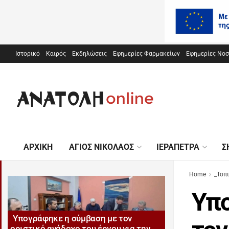
Ιστορικό
Καιρός
Εκδηλώσεις
Εφημερίες Φαρμακείων
Εφημερίες Νο
ΑΡΧΙΚΉ
ΆΓΙΟΣ ΝΙΚΌΛΑΟΣ
ΙΕΡΆΠΕΤΡΑ
Σ
Home
_Τοπ
Υπο
Υπογράφηκε η σύμβαση με τον
οριστικό ανάδοχο του έργου για την