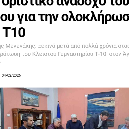
 οριστικό ανάδοχο του
ου για την ολοκλήρω
 Τ10
 Μενεγάκης: Ξεκινά μετά από πολλά χρόνια στα
ράτωση του Κλειστού Γυμναστηρίου Τ-10 στον Άγ
ο
04/02/2026