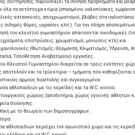
ψης συντήρησης, παρουσιάζει τα συνήθη προβλήματα και βλά
ν όλα τα αντίστοιχα κτίρια (σπασμένοι υαλοπίνακες, εμφάνισ
λλικές κατασκευές, αποχρωματισμοί, βλάβες στα υαλοστάσια 
ις σιδηρές θύρες, υγρασίες κλπ.). Για την πλήρη αποπεράτωσ
ησή του κλειστού γυμναστήριου απαιτούνται οικοδομικές (το
ιχρίσματα, επιστρώσεις, χρωματισμοί, μονώσεις κτλ) και
χανολογικές (Φωτισμός, Θέρμανση, Κλιματισμός, Ύδρευση, Α
ασία, Τοποθέτηση Αναβατορίου) εργασίες.
του Κλειστού Γυμναστηρίου διαιρείται σε τρεις ενότητες χώ
 αποτελούν και τα τρία κτίρια – τμήματα, που καθορίζονται 
στικούς αρμούς διαστολής και συγκεκριμένα:
υσα αθλοπαιδιών με τις κερκίδες και τα W.C. κοινού.
ιτουργικούς χώρους (αποδυτήρια, χώρος υγιεινής αθλητών κ.
φεία διοίκησης.
θήκη με το θεωρείο των δημοσιογράφων.
τερα:
σα αθλοπαιδιών περιέχει τον αγωνιστικό χώρο και τις κερκίδ
τις εξόδους και τα W.C. κοινού.