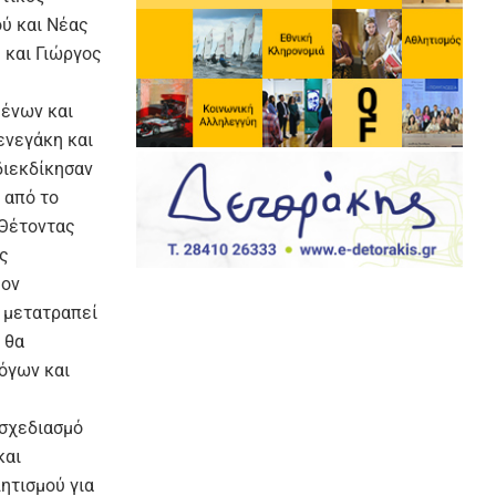
ού και Νέας
 και Γιώργος
μένων και
ενεγάκη και
διεκδίκησαν
 από το
 Θέτοντας
ες
έον
 μετατραπεί
 θα
όγων και
 σχεδιασμό
και
ητισμού για