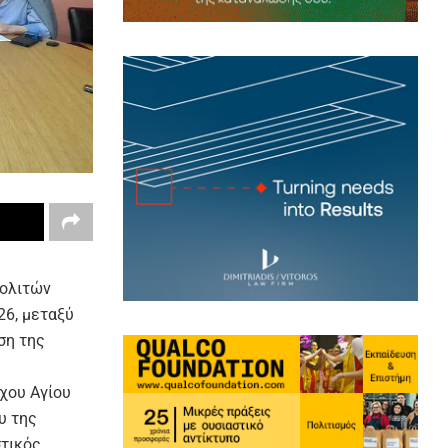
πολιτών
26, μεταξύ
ση της
χου Αγίου
υ της
στικός