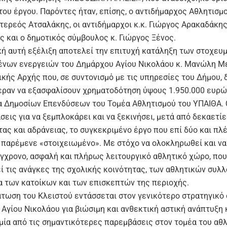
του έργου. Παρόντες ήταν, επίσης, ο αντιδήμαρχος Αθλητισμ
Στερεός Ατσαλάκης, οι αντιδήμαρχοι κ.κ. Γιώργος Αρακαδάκης
 και ο δημοτικός σύμβουλος κ. Γιώργος Ξένος.
κή αυτή εξέλιξη αποτελεί την επιτυχή κατάληξη των στοχευ
ένων ενεργειών του Δημάρχου Αγίου Νικολάου κ. Μανώλη Μ
ικής Αρχής που, σε συντονισμό με τις υπηρεσίες του Δήμου, 
εραν να εξασφαλίσουν χρηματοδότηση ύψους 1.950.000 ευρώ
 Δημοσίων Επενδύσεων του Τομέα Αθλητισμού του ΥΠΑΙΘΑ.
άσεις για να ξεμπλοκάρει και να ξεκινήσει, μετά από δεκαετί
ας και αδράνειας, το συγκεκριμένο έργο που επί δύο και πλ
 παρέμενε «στοιχειωμένο». Με στόχο να ολοκληρωθεί και να
ύγχρονο, ασφαλή και πλήρως λειτουργικό αθλητικό χώρο, που
ί τις ανάγκες της σχολικής κοινότητας, των αθλητικών συλλ
α των κατοίκων και των επισκεπτών της περιοχής.
τωση του Κλειστού εντάσσεται στον γενικότερο στρατηγικό
Αγίου Νικολάου για βιώσιμη και ανθεκτική αστική ανάπτυξη 
μία από τις σημαντικότερες παρεμβάσεις στον τομέα του αθλ