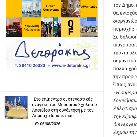
τον Δήμο,
θα ενισχύ
διοργανώσ
περιοχής 
Σε δήλωσή
ικανοποίησ
τροχιά υλ
σημαντικό
πολλά χρό
την προσφ
Όπως αναφ
«Η σημερι
Στο επίκεντρο οι στεγαστικές
ξεκινήσαμ
ανάγκες του Μουσικού Σχολείου
Αθλητισμο
Λασιθίου στη συνάντηση με τον
Δήμαρχο Ιεράπετρας
την εξασφ
06/08/2026
διενέργει
Δήμου την