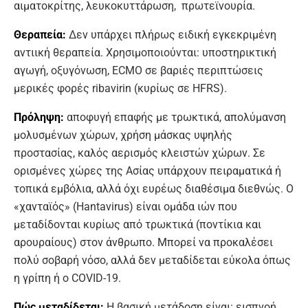
αιματοκρίτης, λευκοκυττάρωση, πρωτεϊνουρία.
Θεραπεία:
Δεν υπάρχει πλήρως ειδική εγκεκριμένη
αντιική θεραπεία. Χρησιμοποιούνται: υποστηρικτική
αγωγή, οξυγόνωση, ECMO σε βαριές περιπτώσεις
μερικές φορές ribavirin (κυρίως σε HFRS).
Πρόληψη:
αποφυγή επαφής με τρωκτικά, απολύμανση
μολυσμένων χώρων, χρήση μάσκας υψηλής
προστασίας, καλός αερισμός κλειστών χώρων. Σε
ορισμένες χώρες της Ασίας υπάρχουν πειραματικά ή
τοπικά εμβόλια, αλλά όχι ευρέως διαθέσιμα διεθνώς. Ο
«χανταϊός» (Hantavirus) είναι ομάδα ιών που
μεταδίδονται κυρίως από τρωκτικά (ποντίκια και
αρουραίους) στον άνθρωπο. Μπορεί να προκαλέσει
πολύ σοβαρή νόσο, αλλά δεν μεταδίδεται εύκολα όπως
η γρίπη ή ο COVID-19.
Πώς μεταδίδεται:
Η βασική μετάδοση είναι: εισπνοή