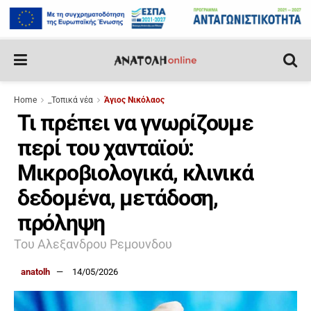
Home
_Τοπικά νέα
Άγιος Νικόλαος
Τι πρέπει να γνωρίζουμε
περί του χανταϊού:
Μικροβιολογικά, κλινικά
δεδομένα, μετάδοση,
πρόληψη
Του Αλεξανδρου Ρεμουνδου
anatolh
14/05/2026