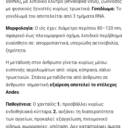
ssRNA)
,
με λιπιδικό έλυτρο (enveloped virus), ζωονόσος
με φυσικούς ξενιστές κυρίως τρωκτικά.
Γονιδίωμα:
Το
γονιδίωμά του αποτελείται από 3 τμήματα RNA.
Μορφολογία:
Ο ιός έχει: διάμετρο περίπου 80–120 nm,
σφαιρικό έως πλειομορφικό σχήμα, λιπιδικό περίβλημα
ευαίσθητο σε: απορρυπαντικά, υπεριώδη ακτινοβολία,
ξηρότητα.
Η μετάδοση στον άνθρωπο γίνεται κυρίως μέσω:
εισπνοής αερολυμάτων από: ούρα, κόπρανα, σάλιο
τρωκτικών. Σπάνια μεταδίδεται από άνθρωπο σε
άνθρωπο· σημαντική
εξαίρεση αποτελεί το στέλεχος
Andes
.
Παθογένεια:
Ο χανταϊός:
1.
προσβάλλει κυρίως
ενδοθηλιακά κύτταρα,
2.
αυξάνει τη διαπερατότητα
των αγγείων, προκαλεί: εξαγγείωση, πνευμονικό
οίδημα, αιμορραγίες, υπόταση. Δεν καταστρέφει άμεσα