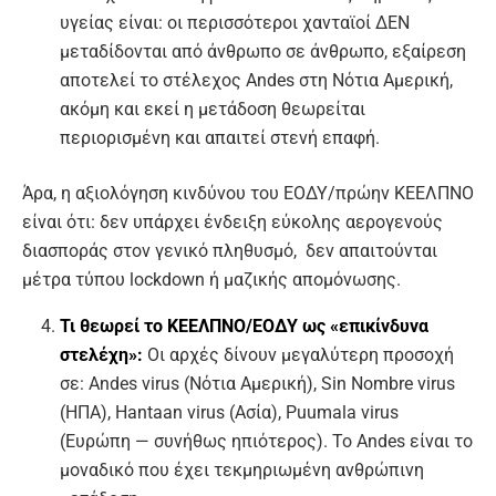
υγείας είναι: οι περισσότεροι χανταϊοί ΔΕΝ
μεταδίδονται από άνθρωπο σε άνθρωπο, εξαίρεση
αποτελεί το στέλεχος Andes στη Νότια Αμερική,
ακόμη και εκεί η μετάδοση θεωρείται
περιορισμένη και απαιτεί στενή επαφή.
Άρα, η αξιολόγηση κινδύνου του ΕΟΔΥ/πρώην ΚΕΕΛΠΝΟ
είναι ότι: δεν υπάρχει ένδειξη εύκολης αερογενούς
διασποράς στον γενικό πληθυσμό, δεν απαιτούνται
μέτρα τύπου lockdown ή μαζικής απομόνωσης.
Τι θεωρεί το ΚΕΕΛΠΝΟ/ΕΟΔΥ ως «επικίνδυνα
στελέχη»:
Οι αρχές δίνουν μεγαλύτερη προσοχή
σε: Andes virus (Νότια Αμερική), Sin Nombre virus
(ΗΠΑ), Hantaan virus (Ασία), Puumala virus
(Ευρώπη — συνήθως ηπιότερος). Το Andes είναι το
μοναδικό που έχει τεκμηριωμένη ανθρώπινη