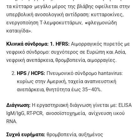
τα κύτταρα· μεγάλο μέρος της βλάβης οφείλεται στην
υπερβολική ανοσολογική αντίδραση: κυτταροκίνες,
ενεργοποίηση Τ-λεμφοκυττάρων,
«
φλεγμονώδη
καταιγίδα».
Κλινικά σύνδρομα: 1. HFRS:
Αιμορραγικός πυρετός με
νεφρικό σύνδρομο: συχνότερος σε Ευρώπη και Ασία,
νεφρική ανεπάρκεια, θρομβοπενία, αιμορραγίες.
HPS / HCPS:
Πνευμονικό σύνδρομο hantavirus:
κυρίως στην Αμερική, ταχεία αναπνευστική
ανεπάρκεια, θνητότητα έως 35–40%.
Διάγνωση:
Η εργαστηριακή διάγνωση γίνεται με: ELISA
IgM/IgG, RT-PCR, ανοσοϊστοχημεία, ανίχνευση ιικού
RNA.
Συχνά ευρήματα:
θρομβοπενία, αυξημένος