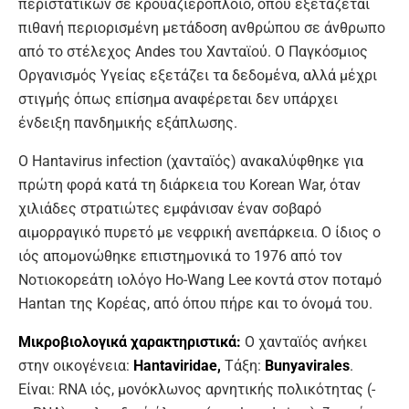
περιστατικών σε κρουαζιερόπλοιο, όπου εξετάζεται
πιθανή περιορισμένη μετάδοση ανθρώπου σε άνθρωπο
από το στέλεχος Andes του Χανταϊού. Ο Παγκόσμιος
Οργανισμός Υγείας εξετάζει τα δεδομένα, αλλά μέχρι
στιγμής όπως επίσημα αναφέρεται δεν υπάρχει
ένδειξη πανδημικής εξάπλωσης.
Ο Hantavirus infection (χανταϊός) ανακαλύφθηκε για
πρώτη φορά κατά τη διάρκεια του Korean War, όταν
χιλιάδες στρατιώτες εμφάνισαν έναν σοβαρό
αιμορραγικό πυρετό με νεφρική ανεπάρκεια. Ο ίδιος ο
ιός απομονώθηκε επιστημονικά το 1976 από τον
Νοτιοκορεάτη ιολόγο Ho-Wang Lee κοντά στον ποταμό
Hantan της Κορέας, από όπου πήρε και το όνομά του.
Μικροβιολογικά χαρακτηριστικά:
Ο χανταϊός ανήκει
στην οικογένεια:
Hantaviridae,
Τάξη:
Bunyavirales
.
Είναι: RNA ιός, μονόκλωνος αρνητικής πολικότητας (-