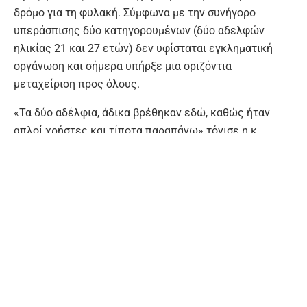
δρόμο για τη φυλακή. Σύμφωνα με την συνήγορο
υπεράσπισης δύο κατηγορουμένων (δύο αδελφών
ηλικίας 21 και 27 ετών) δεν υφίσταται εγκληματική
οργάνωση και σήμερα υπήρξε μια οριζόντια
μεταχείριση προς όλους.
«Τα δύο αδέλφια, άδικα βρέθηκαν εδώ, καθώς ήταν
απλοί χρήστες και τίποτα παραπάνω» τόνισε η κ.
Βασαλάκη προσθέτοντας ότι δεν υπάρχει «καμία
εγκληματική οργάνωση – θα καταπέσει εντελώς ο
ισχυρισμός αυτός στο ακροατήριο» και πως «δυστυχώς
σήμερα, υπήρχε μια οριζόντια αντιμετώπιση σε όλους,
που κρίθηκαν προφυλακιστέοι, χωρίς να υπάρχουν
ενδείξεις φυγής ή ενδείξεις περί εγκληματικής
οργάνωσης».
Υπενθυμίζεται ότι στη διάρκεια της μεγάλης
αστυνομικής επιχείρησης είχαν συλληφθεί συνολικά