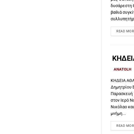
δυσάρεστη 
βαθιά συγκί
συλλυπητήρι
READ MOR
ΚΗΔΕΙ
ANATOLH
ΚΗΔΕΙΑ ΑΘ
Δημητρίου 
Παρασκευή 2
στον Ιερό Ν
Νικόλαο και
μνήμη...
READ MOR