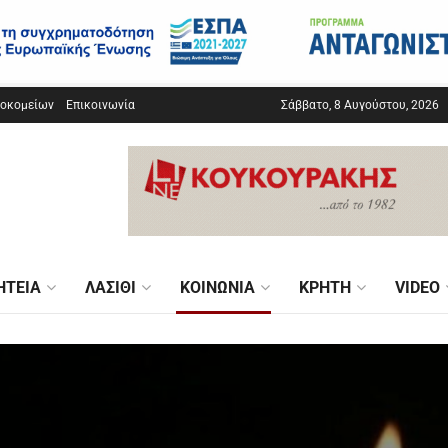
σοκομείων
Επικοινωνία
Σάββατο, 8 Αυγούστου, 2026
ΗΤΕΊΑ
ΛΑΣΊΘΙ
ΚΟΙΝΩΝΊΑ
ΚΡΉΤΗ
VIDEO