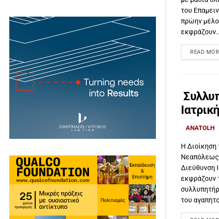
του Επαμειν
πρώην μέλο
εκφράζουν..
READ MOR
Συλλυπ
Ιατρικ
ANATOLH
Η Διοίκηση 
Νεαπόλεως 
Διεύθυνση 
εκφράζουν τ
συλλυπητήρι
του αγαπητο