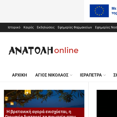
Ιστορικό
Καιρός
Εκδηλώσεις
Εφημερίες Φαρμακείων
Εφημερίες Νο
ΑΡΧΙΚΉ
ΆΓΙΟΣ ΝΙΚΌΛΑΟΣ
ΙΕΡΆΠΕΤΡΑ
Σ
Η βρετανική αγορά ενισχύεται, η
Γερμανία διατηρεί τα πρωτεία στην