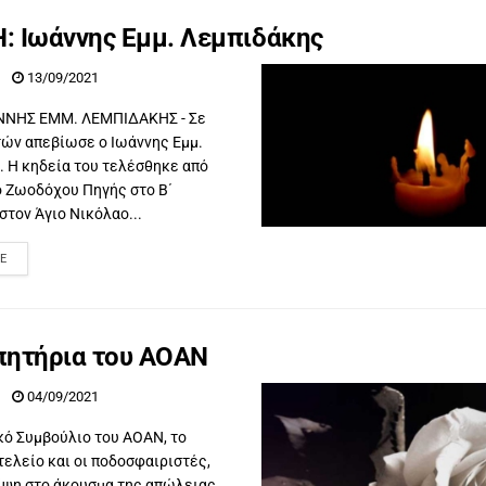
: Ιωάννης Εμμ. Λεμπιδάκης
13/09/2021
ΝΝΗΣ ΕΜΜ. ΛΕΜΠΙΔΑΚΗΣ - Σε
τών απεβίωσε ο Ιωάννης Εμμ.
. Η κηδεία του τελέσθηκε από
ό Ζωοδόχου Πηγής στο Β΄
στον Άγιο Νικόλαο...
E
πητήρια του ΑΟΑΝ
04/09/2021
κό Συμβούλιο του ΑΟΑΝ, το
τελείο και οι ποδοσφαιριστές,
ίψη στο άκουσμα της απώλειας