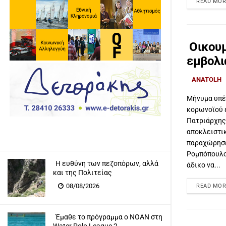
READ MOR
Οικουμ
εμβολι
ANATOLH
Μήνυμα υπέ
κορωνοϊού 
Πατριάρχης
αποκλειστι
παραχώρησε
Ρομπόπουλο
Η ευθύνη των πεζοπόρων, αλλά
άδικο να...
και της Πολιτείας
08/08/2026
READ MOR
Έμαθε το πρόγραμμα ο ΝΟΑΝ στη