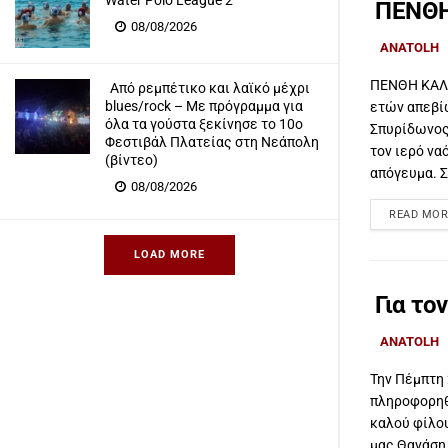
Water Polo League 2
ΠΕΝΘΗ
08/08/2026
ANATOLH
ΠΕΝΘΗ ΚΑΛΛ
Από ρεμπέτικο και λαϊκό μέχρι
blues/rock – Με πρόγραμμα για
ετών απεβί
όλα τα γούστα ξεκίνησε το 10ο
Σπυρίδωνος
Φεστιβάλ Πλατείας στη Νεάπολη
τον ιερό να
(βίντεο)
απόγευμα. Στ
08/08/2026
READ MOR
LOAD MORE
Για το
ANATOLH
Την Πέμπτη
πληροφορηθ
καλού φίλο
μας Θανάση