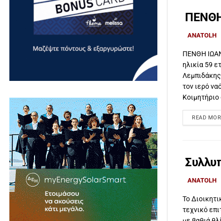
ΠΕΝΘΗ
ANATOLH
ΠΕΝΘΗ ΙΩΑ
ηλικία 59 ε
Λεμπιδάκης
τον ιερό να
Κοιμητήριο 
READ MOR
Συλλυ
ANATOLH
Το Διοικητι
τεχνικό επι
με βαθιά θλ