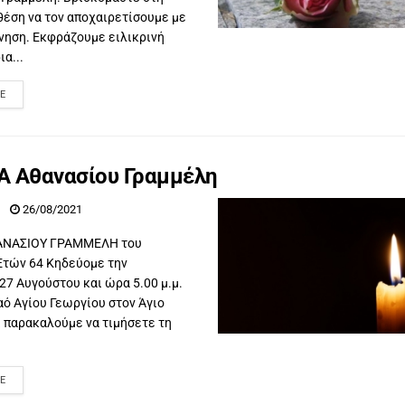
θέση να τον αποχαιρετίσουμε με
νηση. Εκφράζουμε ειλικρινή
α...
E
Α Αθανασίου Γραμμέλη
26/08/2021
ΑΝΑΣΙΟΥ ΓΡΑΜΜΕΛΗ του
Ετών 64 Κηδεύομε την
7 Αυγούστου και ώρα 5.00 μ.μ.
αό Αγίου Γεωργίου στον Άγιο
 παρακαλούμε να τιμήσετε τη
E