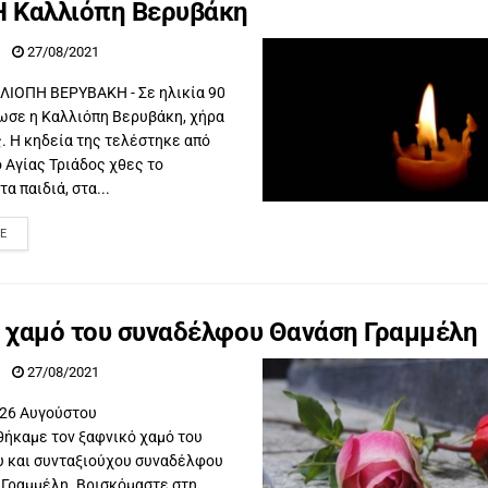
 Καλλιόπη Βερυβάκη
27/08/2021
ΙΟΠΗ ΒΕΡΥΒΑΚΗ - Σε ηλικία 90
ωσε η Καλλιόπη Βερυβάκη, χήρα
. Η κηδεία της τελέστηκε από
ό Αγίας Τριάδος χθες το
α παιδιά, στα...
E
ν χαμό του συναδέλφου Θανάση Γραμμέλη
27/08/2021
 26 Αυγούστου
ήκαμε τον ξαφνικό χαμό του
υ και συνταξιούχου συναδέλφου
 Γραμμέλη. Βρισκόμαστε στη