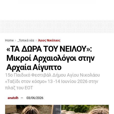
Home
_Τοπικά νέα
Άγιος Νικόλαος
«ΤΑ ΔΩΡΑ ΤΟΥ ΝΕΙΛΟΥ»:
Μικροί Αρχαιολόγοι στην
Αρχαία Αίγυπτο
15ο Παιδικό Φεστιβάλ Δήμου Αγίου Νικολάου
«Ταξίδι στον κόσμο» 13 -14 Ιουνίου 2026 στην
πλαζ του ΕΟΤ
anatolh
03/06/2026