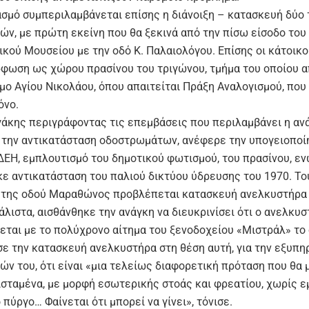
ασμό συμπεριλαμβάνεται επίσης η διάνοιξη – κατασκευή δύο
ών, με πρώτη εκείνη που θα ξεκινά από την πίσω είσοδο του
ικού Μουσείου με την οδό Κ. Παλαιολόγου. Επίσης οι κάτοικο
ρφωση ως χώρου πρασίνου του τριγώνου, τμήμα του οποίου 
μο Αγίου Νικολάου, όπου απαιτείται Πράξη Αναλογισμού, που
όνο.
γάκης περιγράφοντας τις επεμβάσεις που περιλαμβάνει η αν
 την αντικατάσταση οδοστρωμάτων, ανέφερε την υπογειοποί
ΕΗ, εμπλουτισμό του δημοτικού φωτισμού, του πρασίνου, ε
ε αντικατάσταση του παλιού δικτύου ύδρευσης του 1970. Το
 της οδού Μαραθώνος προβλέπεται κατασκευή ανελκυστήρα
λιστα, αισθάνθηκε την ανάγκη να διευκρινίσει ότι ο ανελκυ
ζεται με το πολύχρονο αίτημα του ξενοδοχείου «Μιστράλ» το
σε την κατασκευή ανελκυστήρα στη θέση αυτή, για την εξυπη
ών του, ότι είναι «μια τελείως διαφορετική πρόταση που θα 
πισταμένα, με μορφή εσωτερικής στοάς και φρεατίου, χωρίς 
πύργο… Φαίνεται ότι μπορεί να γίνει», τόνισε.