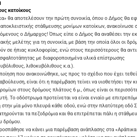
η
ους κατοίκους
κα» θα αποτελέσουν την πρώτη συνοικία, όπου ο Δήμος θα ε
αποκλειστικής στάθμευσης μονίμων κατοίκων, ανακοίνωσε 
όμενους ο Δήμαρχος! Όπως είπε ο Δήμος θα αναθέσει την ε
κής μελέτης για τη συνοικία, με βάση την οποία όλοι οι δρό
ύν σε ήπιας κυκλοφορίας, ενώ στους περισσότερους θα αντ
ασφαλτοτάπητας με διαφοροποιημένα υλικά επίστρωσης
υβόλιθους, λιθοκυβόλιθους κ.α.).
ποίηση που ανακοινώθηκε, ως προς το σχέδιο που έχει τεθε
αβούλευση, είναι ότι η παρέμβαση τείνει να υιοθετήσει την 
ρομίων στους δρόμους πλάτους 6 μ., όπως είναι οι περισσότ
υτή. Το οδόστρωμα προτείνεται να είναι ενιαίο με επιτρεπόμ
 στην μία μόνο πλευρά κάθε οδού, ενώ στην πλατύτερη οδό Σ
ατηρούνται τα πεζοδρόμια και θα επιτρέπεται πάλι η στάθμευ
υ δρόμου.
ροσπάθησε να κάνει μια παρέμβαση ανάπλασης στα «Αράπικα