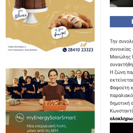
Την συνολ
συνοικίας
Μανώλης Μ
συναντήθη
Η ζώνη πα
εκτείνετα
Φαφούτη κ
παραλιακό
δημοτική α
Κωνσταντί
ολοκληρωμ