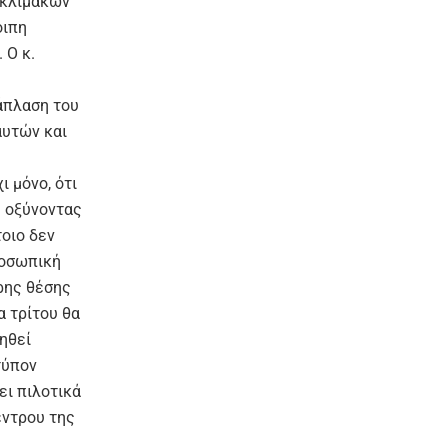
 κλιμάκων
οιπη
 Ο κ.
άπλαση του
αυτών και
 μόνο, ότι
ς οξύνοντας
τοιο δεν
προσωπική
ρης θέσης
α τρίτου θα
ηθεί
τύπον
ει πιλοτικά
έντρου της