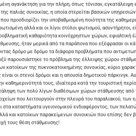
ένη αγανάκτηση για την πλήρη, όπως τόνισαν, εγκατάλειψη 
της παλιάς συνοικίας, η οποία στερείται βασικών υπηρεσιών
 που προσδιορίζει την υποβαθμισμένη ποιότητα της καθημερ
ωτισμένη αλλά και οι λίγοι στύλοι φωτισμού, ασυντήρητοι, ε
προβληματική καθαριότητα κοινόχρηστων χώρων, εφιαλτική 
θμευσης, ήταν μερικά από τα παράπονα που εξέφρασαν οι κάτ
οντας δρόμο με δρόμο τα διάφορα προβλήματα που αντιμετωπ
 οξύ παρουσιάστηκε το πρόβλημα της έλλειψης χώρου στάθμε
ων κατοίκων της πυκνοκατοικημένης συνοικίας, κύριο χαρακ
 είναι οι στενοί δρόμοι και η απουσία δημοτικού πάρκινγκ. Α
ν καθημερινότητά τους, ιδιαίτερα κατά την τουριστική περίο
ατάληψη των πολύ λίγων διαθέσιμων χώρων στάθμευσης από 
οχείων που λειτουργούν στην πλευρά του παραλιακού, των 
αι στα καταστήματα υγειονομικού ενδιαφέροντος, των πελατ
αλλά και κατοίκων παρακείμενων συνοικιών που επίσης δεν 
οχή τους θέση στάθμευσης!