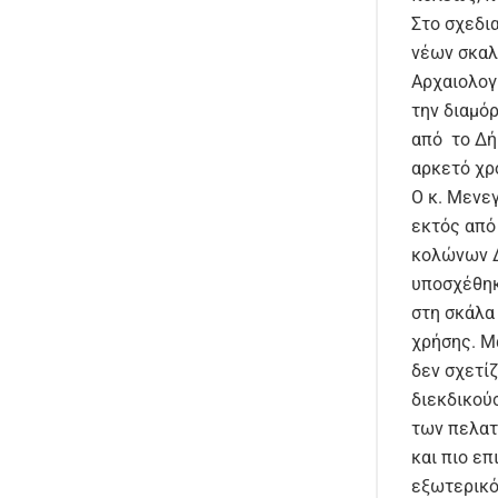
Στο σχεδι
νέων σκαλ
Αρχαιολογ
την διαμό
από το Δή
αρκετό χρ
Ο κ. Μενε
εκτός από
κολώνων Δ
υποσχέθηκ
στη σκάλα
χρήσης. Μά
δεν σχετί
διεκδικού
των πελατ
και πιο ε
εξωτερικό 