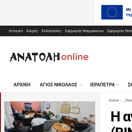
Ιστορικό
Καιρός
Εκδηλώσεις
Εφημερίες Φαρμακείων
Εφημερίες Νο
ΑΡΧΙΚΉ
ΆΓΙΟΣ ΝΙΚΌΛΑΟΣ
ΙΕΡΆΠΕΤΡΑ
Σ
Home
_Τοπ
Η α