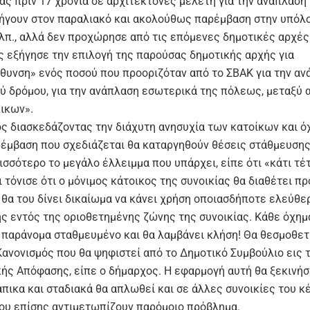
ας πριν 17 χρόνια σε αρχιτέκτονες μελέτη για την ανάπλαση
ήγουν στον παραλιακό και ακολούθως παρέμβαση στην υπόλ
λπ., αλλά δεν προχώρησε από τις επόμενες δημοτικές αρχές.
 εξήγησε την επιλογή της παρούσας δημοτικής αρχής για
θυνση» ενός ποσού που προοριζόταν από το ΣΒΑΚ για την αν
ύ δρόμου, για την ανάπλαση εσωτερικά της πόλεως, μεταξύ 
ικων».
ς διασκεδάζοντας την διάχυτη ανησυχία των κατοίκων και όχι
ρέμβαση που σχεδιάζεται θα καταργηθούν θέσεις στάθμευση
σσότερο το μεγάλο έλλειμμα που υπάρχει, είπε ότι «κάτι τέ
ι τόνισε ότι ο μόνιμος κάτοικος της συνοικίας θα διαθέτει 
 θα του δίνει δικαίωμα να κάνει χρήση οποιασδήποτε ελεύθε
ς εντός της οριοθετημένης ζώνης της συνοικίας. Κάθε όχημ
 παράνομα σταθμευμένο και θα λαμβάνει κλήση! Θα θεσμοθετ
Κανονισμός που θα ψηφιστεί από το Δημοτικό Συμβούλιο εις 
κής Απόφασης, είπε ο δήμαρχος. Η εφαρμογή αυτή θα ξεκινήσ
άπικα και σταδιακά θα απλωθεί και σε άλλες συνοικίες του κ
ου επίσης αντιμετωπίζουν παρόμοιο πρόβλημα.