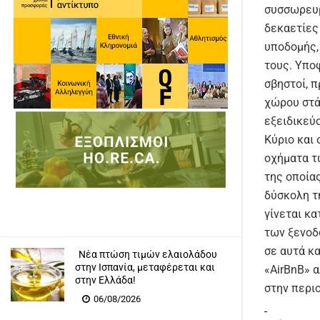
συσσωρευμ
δεκαετίες 
υποδομής,
τους. Υποφ
σβηστοί, 
χώρου στά
εξειδικεύ
Κύριο και
οχήματα τ
της οποίας
δύσκολη τη
γίνεται κ
των ξενοδ
σε αυτά κ
Νέα πτώση τιμών ελαιολάδου
στην Ισπανία, μεταφέρεται και
«AirBnB» 
στην Ελλάδα!
στην περι
06/08/2026