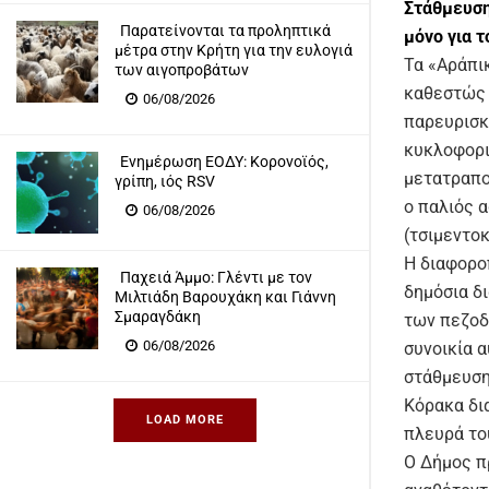
Στάθμευσ
Παρατείνονται τα προληπτικά
μόνο για τ
μέτρα στην Κρήτη για την ευλογιά
Τα «Αράπι
των αιγοπροβάτων
καθεστώς 
06/08/2026
παρευρισκ
κυκλοφορια
Eνημέρωση ΕΟΔΥ: Κορονοϊός,
μετατραπο
γρίπη, ιός RSV
ο παλιός 
06/08/2026
(τσιμεντοκ
Η διαφορο
Παχειά Άμμο: Γλέντι με τον
δημόσια δι
Μιλτιάδη Βαρουχάκη και Γιάννη
Σμαραγδάκη
των πεζοδ
06/08/2026
συνοικία α
στάθμευση
Κόρακα δι
LOAD MORE
πλευρά το
Ο Δήμος π