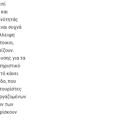
επί
 και
ινότητάς
ίναι συχνά
έλλειψη
οικοι,
ίζουν.
υσης για τα
τηριστικό
υτό κάνει
δο, που
τουρίστες
εργαζομένων
ών των
βρίσκουν