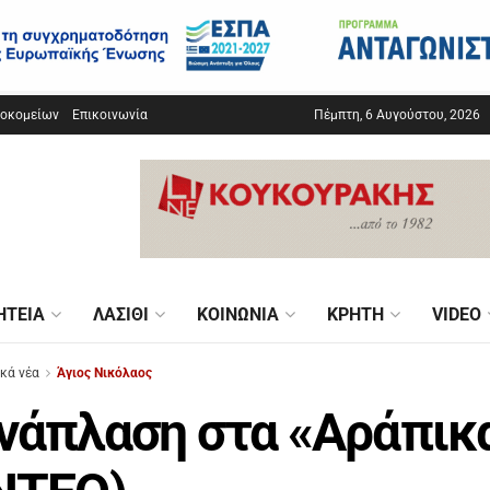
σοκομείων
Επικοινωνία
Πέμπτη, 6 Αυγούστου, 2026
ΗΤΕΊΑ
ΛΑΣΊΘΙ
ΚΟΙΝΩΝΊΑ
ΚΡΉΤΗ
VIDEO
ικά νέα
Άγιος Νικόλαος
νάπλαση στα «Αράπικ