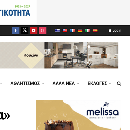
Login
ΑΘΛΗΤΙΣΜΌΣ
ΆΛΛΑ ΝΈΑ
ΕΚΛΟΓΈΣ
α»