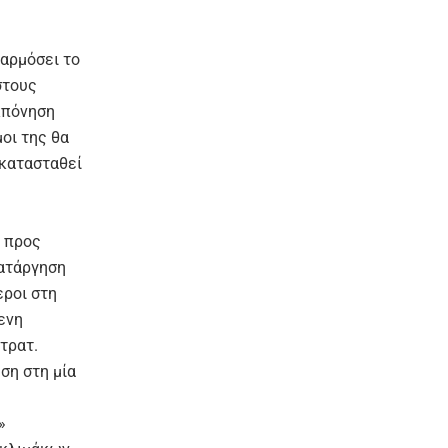
φαρμόσει το
στους
κπόνηση
μοι της θα
ικατασταθεί
ί προς
κατάργηση
εροι στη
ενη
τρατ.
ση στη μία
»