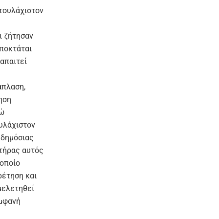
 τουλάχιστον
ι ζήτησαν
αποκτάται
 απαιτεί
άπλαση,
ηση
νώ
υλάχιστον
 δημόσιας
στήρας αυτός
 οποίο
ρέτηση και
μελετηθεί
εμφανή