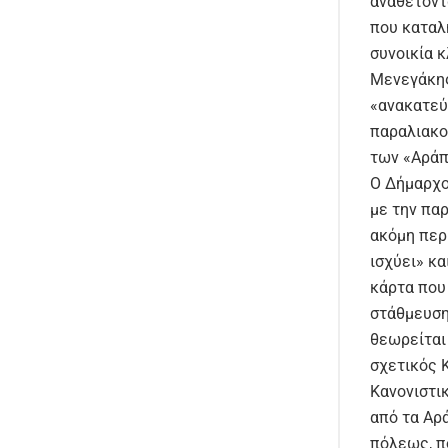
αναθέτοντ
που καταλ
συνοικία κ
Μενεγάκης
«ανακατεύ
παραλιακο
των «Αράπ
Ο Δήμαρχο
με την πα
ακόμη περι
ισχύει» κα
κάρτα που
στάθμευση
θεωρείται
σχετικός 
Κανονιστι
από τα Αρ
πόλεως, π