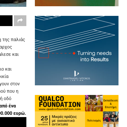
η της παλιάς
μαρχος
άλεσε και
ιο και
ικία
γουν στον
μού που η
κή οδό
από ένα
0.000 ευρώ.