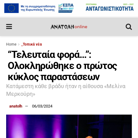
Home
_Τοπικά νέα
“Τελευταία φορά…”:
Ολοκληρώθηκε ο πρώτος
κύκλος παραστάσεων
Κατάμεστη κάθε βράδυ ήταν η αίθουσα «Μελίνα
Μερκούρη»
anatolh
06/03/2024