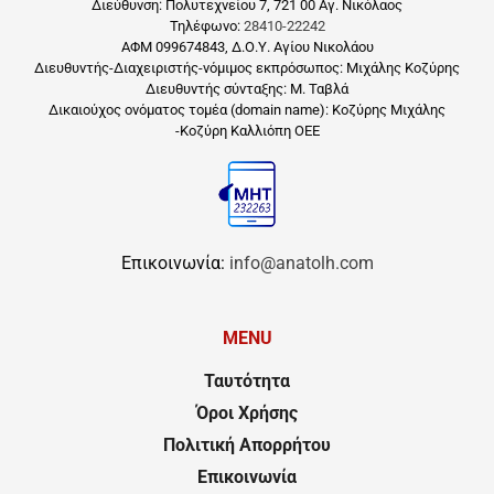
Διεύθυνση: Πολυτεχνείου 7, 721 00 Αγ. Νικόλαος
Τηλέφωνο:
28410-22242
ΑΦΜ 099674843, Δ.Ο.Υ. Αγίου Νικολάου
Διευθυντής-Διαχειριστής-νόμιμος εκπρόσωπος: Μιχάλης Κοζύρης
Διευθυντής σύνταξης: Μ. Ταβλά
Δικαιούχος ονόματος τομέα (domain name): Κοζύρης Μιχάλης
-Κοζύρη Καλλιόπη ΟΕΕ
Επικοινωνία:
info@anatolh.com
MENU
Ταυτότητα
Όροι Χρήσης
Πολιτική Απορρήτου
Επικοινωνία