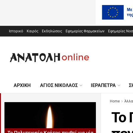
Ιστορικό
Καιρός
Εκδηλώσεις
Εφημερίες Φαρμακείων
Εφημερίες Νο
ΑΡΧΙΚΉ
ΆΓΙΟΣ ΝΙΚΌΛΑΟΣ
ΙΕΡΆΠΕΤΡΑ
Σ
Home
Άλλα
Το 
Το Πολυτεχνείο Κρήτης πενθεί για μία