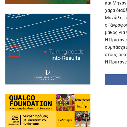
και Μηχαν
χαρά διαδ
Μανώλη, εσ
ο “άγραφο
βάθος για
Η Πρυτανε
συμπάσχει
στους οικε
Η Πρυτανε