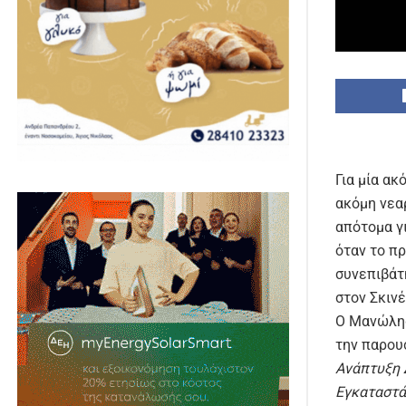
Για μία ακ
ακόμη νεα
απότομα γ
όταν το π
συνεπιβάτ
στον Σκινέ
Ο Μανώλης
την παρου
Ανάπτυξη 
Εγκαταστά