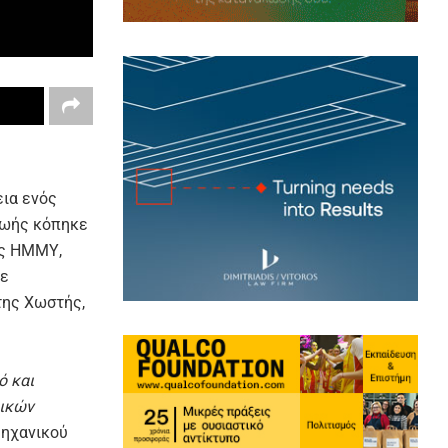
εια ενός
ζωής κόπηκε
ής ΗΜΜΥ,
με
της Χωστής,
ό και
ρικών
Μηχανικού