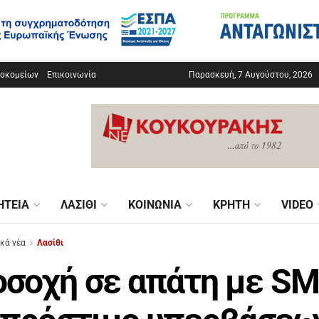
σοκομείων
Επικοινωνία
Παρασκευή, 7 Αυγούστου, 2026
ΗΤΕΊΑ
ΛΑΣΊΘΙ
ΚΟΙΝΩΝΊΑ
ΚΡΉΤΗ
VIDEO
ικά νέα
Λασίθι
σοχή σε απάτη με S