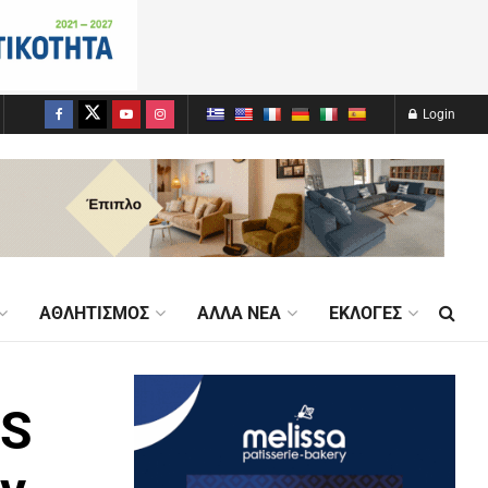
Login
ΑΘΛΗΤΙΣΜΌΣ
ΆΛΛΑ ΝΈΑ
ΕΚΛΟΓΈΣ
MS