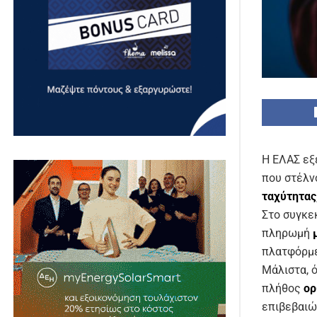
Η ΕΛΑΣ εξ
που στέλν
ταχύτητας
Στο συγκε
πληρωμή
πλατφόρμ
Μάλιστα, 
πλήθος
ορ
επιβεβαιώ