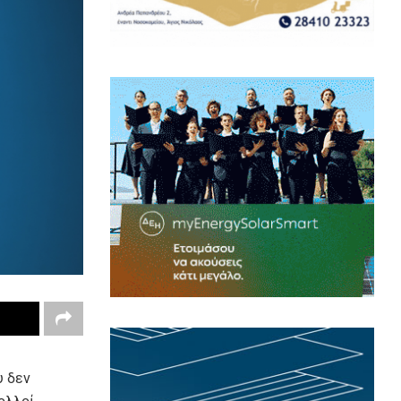
υ δεν