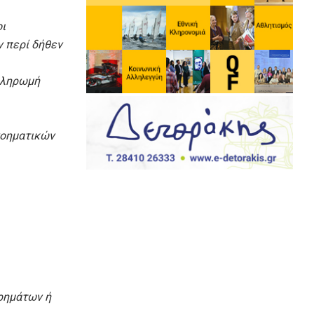
ι
 περί δήθεν
πληρωμή
νοηματικών
ρημάτων ή