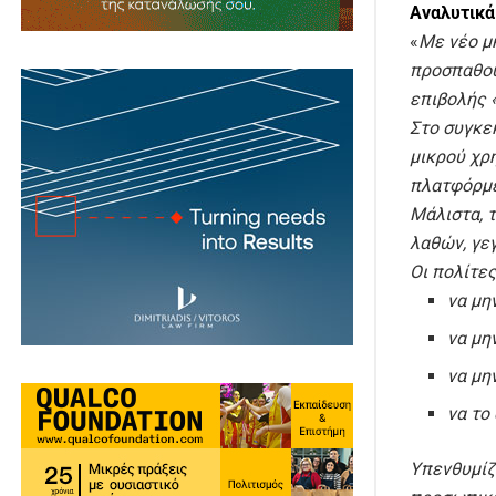
Αναλυτικά
«
Με νέο μ
προσπαθού
επιβολής 
Στο συγκε
μικρού χρ
πλατφόρμ
Μάλιστα, 
λαθών, γε
Οι πολίτες
να μη
να μη
να μη
να το
Υπενθυμίζ