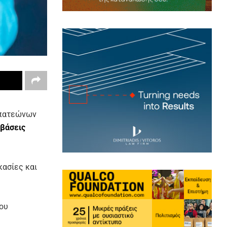
απατεώνων
βάσεις
κασίες και
ου