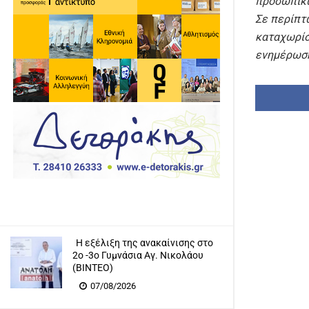
προσωπικώ
Σε περίπτ
καταχωρί
ενημέρωση
Η εξέλιξη της ανακαίνισης στο
2ο -3ο Γυμνάσια Αγ. Νικολάου
(ΒΙΝΤΕΟ)
07/08/2026