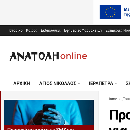
Ιστορικό
Καιρός
Εκδηλώσεις
Εφημερίες Φαρμακείων
Εφημερίες Νο
ΑΡΧΙΚΉ
ΆΓΙΟΣ ΝΙΚΌΛΑΟΣ
ΙΕΡΆΠΕΤΡΑ
Σ
Home
_Τοπ
Προ
Προσοχή σε απάτη με SMS για