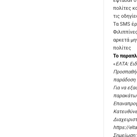
έφτασαν σ
πολίτες κ
τις οδηγίε
Τα SMS έρ
Φιλιππίνε
αρκετά μη
πολίτες
Το παραπλ
«
ΕΛΤΑ: Ει
Προσπαθήσ
παράδοση 
Για να εξ
παρακάτω 
Επαναπρογ
Κατευθύνε
Διαχειρισ
https://el
Σημείωση: