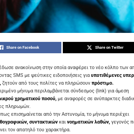
Share on Facebook
Share on Twitter
έδωσε ανακοίνωση στην οποία αναφέρει το νέο κόλπο των 
οντας SMS με ψεύτικες ειδοποιήσεις για
υποτιθέμενες υπερ
,
ζητούν από τους πολίτες να πληρώσουν
πρόστιμο.
κριμένο μήνυμα περιλαμβάνεται σύνδεσμος (link) για άμεση
μικρού χρηματικού ποσού,
με αναφορές σε ανύπαρκτες διαδι
ες πληρωμών.
όπως επισημαίνεται από την Αστυνομία, το μήνυμα περιέχει
θογραφικών, συντακτικών
και
νοηματικών λαθών,
γεγονός π
νει τον απατηλό του χαρακτήρα.