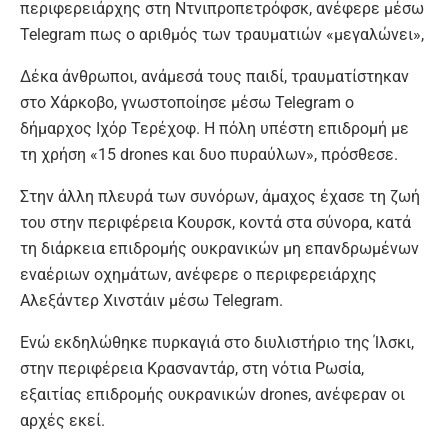
περιφερειάρχης στη Ντνιπροπετρόφσκ, ανέφερε μέσω
Telegram πως ο αριθμός των τραυματιών «μεγαλώνει»,
Δέκα άνθρωποι, ανάμεσά τους παιδί, τραυματίστηκαν
στο Χάρκοβο, γνωστοποίησε μέσω Telegram ο
δήμαρχος Ιχόρ Τερέχοφ. Η πόλη υπέστη επιδρομή με
τη χρήση «15 drones και δυο πυραύλων», πρόσθεσε.
Στην άλλη πλευρά των συνόρων, άμαχος έχασε τη ζωή
του στην περιφέρεια Κουρσκ, κοντά στα σύνορα, κατά
τη διάρκεια επιδρομής ουκρανικών μη επανδρωμένων
εναέριων οχημάτων, ανέφερε ο περιφερειάρχης
Αλεξάντερ Χινστάιν μέσω Telegram.
Ενώ εκδηλώθηκε πυρκαγιά στο διυλιστήριο της Ίλσκι,
στην περιφέρεια Κρασναντάρ, στη νότια Ρωσία,
εξαιτίας επιδρομής ουκρανικών drones, ανέφεραν οι
αρχές εκεί.