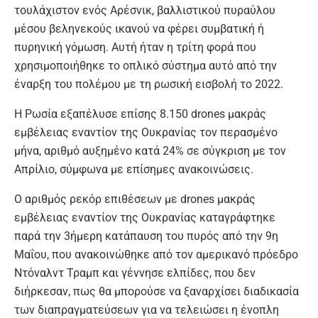
τουλάχιστον ενός Αρέσνικ, βαλλιστικού πυραύλου
μέσου βεληνεκούς ικανού να φέρει συμβατική ή
πυρηνική γόμωση. Αυτή ήταν η τρίτη φορά που
χρησιμοποιήθηκε το οπλικό σύστημα αυτό από την
έναρξη του πολέμου με τη ρωσική εισβολή το 2022.
Η Ρωσία εξαπέλυσε επίσης 8.150 drones μακράς
εμβέλειας εναντίον της Ουκρανίας τον περασμένο
μήνα, αριθμό αυξημένο κατά 24% σε σύγκριση με τον
Απρίλιο, σύμφωνα με επίσημες ανακοινώσεις.
Ο αριθμός ρεκόρ επιθέσεων με drones μακράς
εμβέλειας εναντίον της Ουκρανίας καταγράφτηκε
παρά την 3ήμερη κατάπαυση του πυρός από την 9η
Μαΐου, που ανακοινώθηκε από τον αμερικανό πρόεδρο
Ντόναλντ Τραμπ και γέννησε ελπίδες, που δεν
διήρκεσαν, πως θα μπορούσε να ξαναρχίσει διαδικασία
των διαπραγματεύσεων για να τελειώσει η ένοπλη