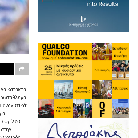
 να κατακτά
 Πρωτάθλημα
ι αναλυτικά:
ρμά
ου Ομίλου
 στην
ων χειρός