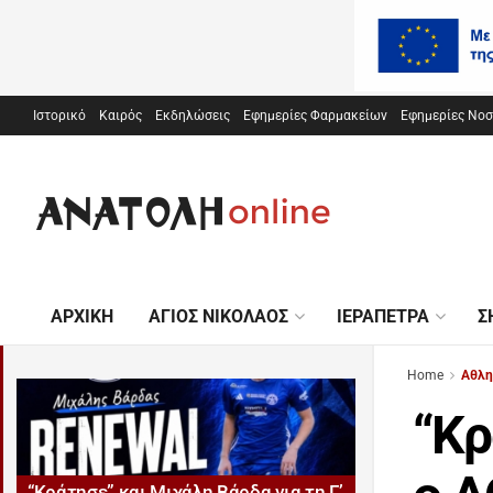
Ιστορικό
Καιρός
Εκδηλώσεις
Εφημερίες Φαρμακείων
Εφημερίες Νο
ΑΡΧΙΚΉ
ΆΓΙΟΣ ΝΙΚΌΛΑΟΣ
ΙΕΡΆΠΕΤΡΑ
Σ
Home
Αθλη
“Κρ
“Κράτησε” και Μιχάλη Βάρδα για τη Γ’