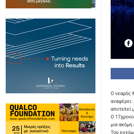
Ο νεαρός Μ
αναφέρει:
αποτελεί μ
Ο 17χρονος
μια ακόμη 
Του ευχόμα