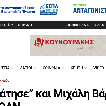
σοκομείων
Επικοινωνία
Σάββατο, 8 Αυγούστου, 2026
ΗΤΕΊΑ
ΛΑΣΊΘΙ
ΚΟΙΝΩΝΊΑ
ΚΡΉΤΗ
VIDEO
τισμός
άτησε” και Μιχάλη Βάρ