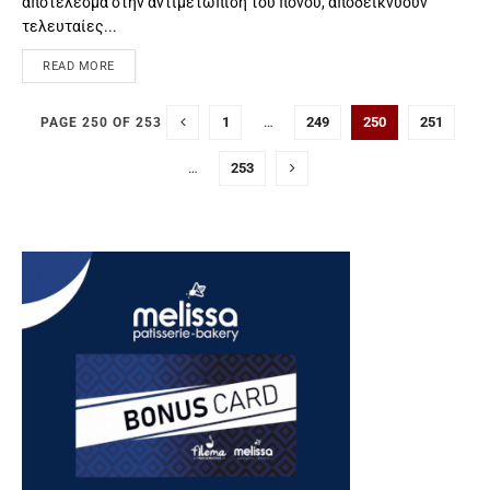
αποτέλεσμα στην αντιμετώπιση του πόνου, αποδεικνύουν
τελευταίες...
READ MORE
1
…
249
250
251
PAGE 250 OF 253
…
253