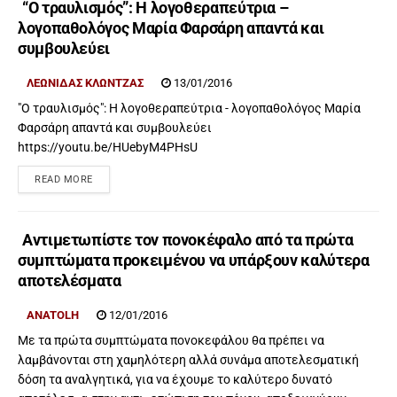
“Ο τραυλισμός”: Η λογοθεραπεύτρια –
λογοπαθολόγος Μαρία Φαρσάρη απαντά και
συμβουλεύει
ΛΕΩΝΊΔΑΣ ΚΛΏΝΤΖΑΣ
13/01/2016
"Ο τραυλισμός": Η λογοθεραπεύτρια - λογοπαθολόγος Μαρία
Φαρσάρη απαντά και συμβουλεύει
https://youtu.be/HUebyM4PHsU
READ MORE
Αντιμετωπίστε τον πονοκέφαλο από τα πρώτα
συμπτώματα προκειμένου να υπάρξουν καλύτερα
αποτελέσματα
ANATOLH
12/01/2016
Με τα πρώτα συμπτώματα πονοκεφάλου θα πρέπει να
λαμβάνονται στη χαμηλότερη αλλά συνάμα αποτελεσματική
δόση τα αναλγητικά, για να έχουμε το καλύτερο δυνατό