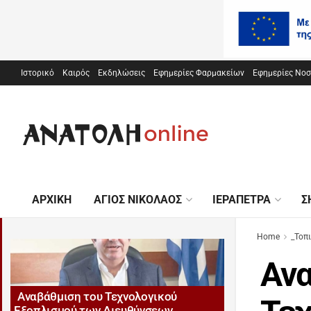
Ιστορικό
Καιρός
Εκδηλώσεις
Εφημερίες Φαρμακείων
Εφημερίες Νο
ΑΡΧΙΚΉ
ΆΓΙΟΣ ΝΙΚΌΛΑΟΣ
ΙΕΡΆΠΕΤΡΑ
Σ
Home
_Τοπ
Ανα
Αναβάθμιση του Τεχνολογικού
Εξοπλισμού των Διευθύνσεων