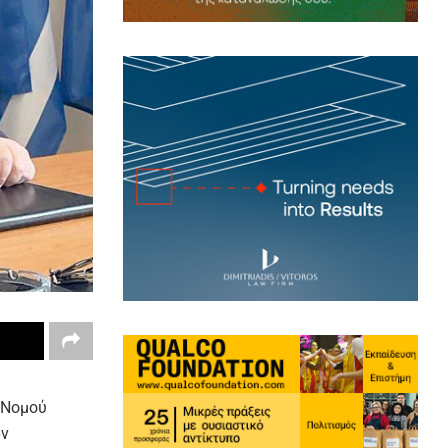
 Νομού
ων