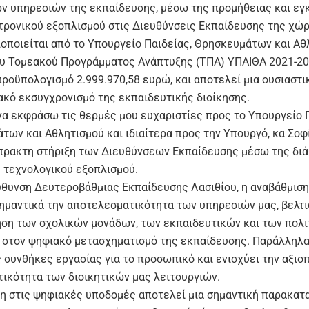
ών υπηρεσιών της εκπαίδευσης, μέσω της προμήθειας και ε
τρονικού εξοπλισμού στις Διευθύνσεις Εκπαίδευσης της χώρ
λοποιείται από το Υπουργείο Παιδείας, Θρησκευμάτων και Αθ
ου Τομεακού Προγράμματος Ανάπτυξης (ΤΠΑ) ΥΠΑΙΘΑ 2021-20
προϋπολογισμό 2.999.970,58 ευρώ, και αποτελεί μια ουσιαστ
ακό εκσυγχρονισμό της εκπαιδευτικής διοίκησης.
να εκφράσω τις θερμές μου ευχαριστίες προς το Υπουργείο Π
των και Αθλητισμού και ιδιαίτερα προς την Υπουργό, κα Σοφ
μπρακτη στήριξη των Διευθύνσεων Εκπαίδευσης μέσω της δι
 τεχνολογικού εξοπλισμού.
εύθυνση Δευτεροβάθμιας Εκπαίδευσης Λασιθίου, η αναβάθμιση
σημαντικά την αποτελεσματικότητα των υπηρεσιών μας, βελτι
ση των σχολικών μονάδων, των εκπαιδευτικών και των πολι
 στον ψηφιακό μετασχηματισμό της εκπαίδευσης. Παράλληλα,
συνθήκες εργασίας για το προσωπικό και ενισχύει την αξιοπ
τικότητα των διοικητικών μας λειτουργιών.
η στις ψηφιακές υποδομές αποτελεί μια σημαντική παρακατ