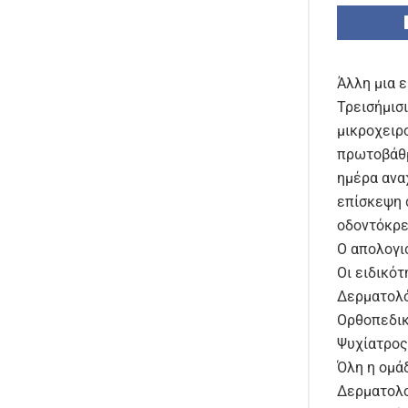
Άλλη μια 
Τρεισήμισι
μικροχειρ
πρωτοβάθμ
ημέρα ανα
επίσκεψη 
οδοντόκρε
Ο απολογισ
Οι ειδικότ
Δερματολό
Ορθοπεδικό
Ψυχίατρος
Όλη η ομάδ
Δερματολο