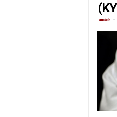
(Κ
anatolh