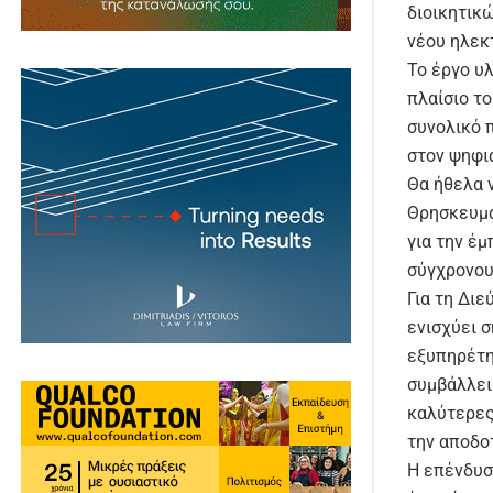
διοικητικ
νέου ηλεκ
Το έργο υ
πλαίσιο τ
συνολικό 
στον ψηφι
Θα ήθελα 
Θρησκευμά
για την έ
σύγχρονου
Για τη Δι
ενισχύει 
εξυπηρέτη
συμβάλλει
καλύτερες 
την αποδο
Η επένδυσ