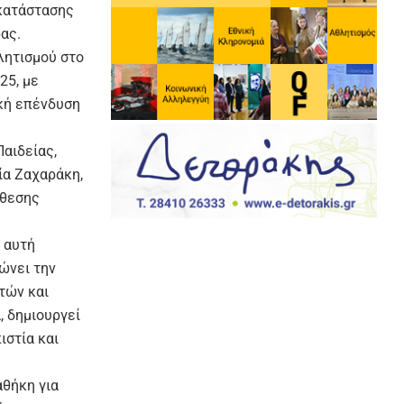
γκατάστασης
ας.
λητισμού στο
25, με
ική επένδυση
αιδείας,
ία Ζαχαράκη,
άθεσης
 αυτή
ώνει την
τών και
 δημιουργεί
ιστία και
αθήκη για