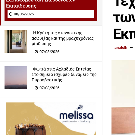
Τεχ
Εκπαίδευσης
τω
08/06/2026
Εκπ
Η Κρήτη της στεγαστικής
ασφυξίας και της βραχυχρόνιας
μίσθωσης
anatolh
07/08/2026
Φωτιά στις Αχλαδιές Σητείας –
Στο σημείο ισχυρές δυνάμεις της
Πυροσβεστικής
07/08/2026