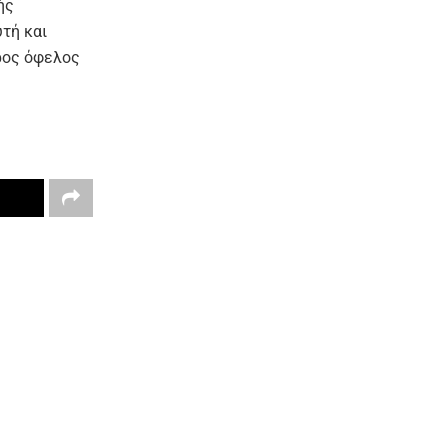
ής
τή και
προς όφελος