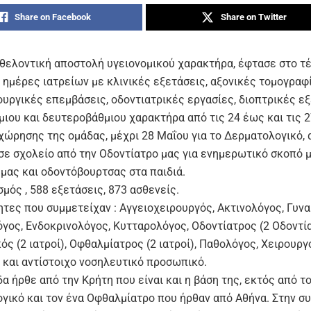
Share on Facebook
Share on Twitter
εθελοντική αποστολή υγειονομικού χαρακτήρα, έφτασε στο τέ
 ημέρες ιατρείων με κλινικές εξετάσεις, αξονικές τομογραφί
ουργικές επεμβάσεις, οδοντιατρικές εργασίες, διοπτρικές εξ
ιου και δευτεροβάθμιου χαρακτήρα από τις 24 έως και τις 2
χώρησης της ομάδας, μέχρι 28 Μαΐου για το Δερματολογικό, 
σε σχολείο από την Οδοντίατρο μας για ενημερωτικό σκοπό 
μας και οδοντόβουρτσας στα παιδιά.
μός , 588 εξετάσεις, 873 ασθενείς.
ητες που συμμετείχαν : Αγγειοχειρουργός, Ακτινολόγος, Γυνα
γος, Ενδοκρινολόγος, Κυτταρολόγος, Οδοντίατρος (2 Οδοντία
ς (2 ιατροί), Οφθαλμίατρος (2 ιατροί), Παθολόγος, Χειρουργ
 και αντίστοιχο νοσηλευτικό προσωπικό.
α ήρθε από την Κρήτη που είναι και η βάση της, εκτός από τ
γικό και τον ένα Οφθαλμίατρο που ήρθαν από Αθήνα. Στην σ