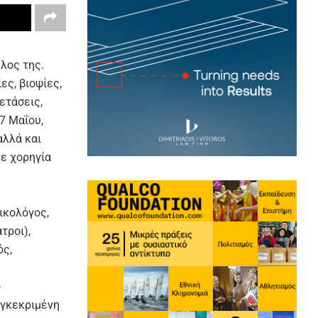
λος της.
ες, βιοψίες,
ετάσεις,
7 Μαΐου,
αλλά και
με χορηγία
ικολόγος,
τροι),
ός,
ο
υγκεκριμένη