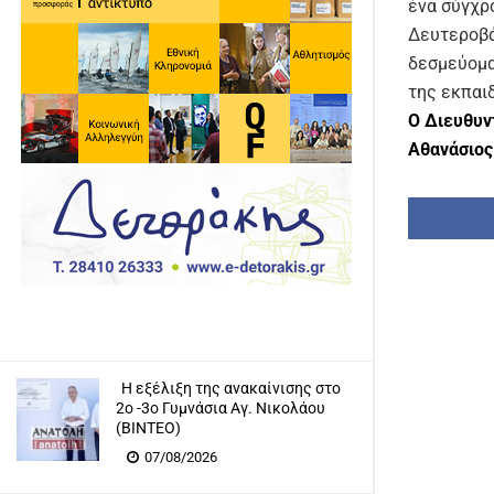
ένα σύγχρ
Δευτεροβά
δεσμεύομα
της εκπαι
Ο Διευθυν
Αθανάσιος
Η εξέλιξη της ανακαίνισης στο
2ο -3ο Γυμνάσια Αγ. Νικολάου
(ΒΙΝΤΕΟ)
07/08/2026