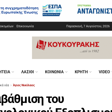
σοκομείων
Επικοινωνία
Παρασκευή, 7 Αυγούστου, 2026
ΗΤΕΊΑ
ΛΑΣΊΘΙ
ΚΟΙΝΩΝΊΑ
ΚΡΉΤΗ
VIDEO
ικά νέα
Άγιος Νικόλαος
βάθμιση του