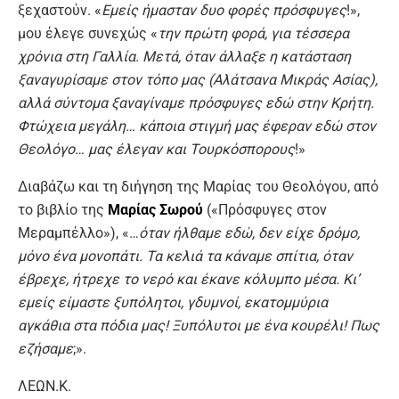
ξεχαστούν. «
Εμείς ήμασταν δυο φορές πρόσφυγες
!»,
μου έλεγε συνεχώς «
την πρώτη φορά, για τέσσερα
χρόνια στη Γαλλία. Μετά, όταν άλλαξε η κατάσταση
ξαναγυρίσαμε στον τόπο μας (Αλάτσανα Μικράς Ασίας),
αλλά σύντομα ξαναγίναμε πρόσφυγες εδώ στην Κρήτη.
Φτώχεια μεγάλη… κάποια στιγμή μας έφεραν εδώ στον
Θεολόγο… μας έλεγαν και Τουρκόσπορους
!»
Διαβάζω και τη διήγηση της Μαρίας του Θεολόγου, από
το βιβλίο της
Μαρίας Σωρού
(«Πρόσφυγες στον
Μεραμπέλλο»), «…
όταν ήλθαμε εδώ, δεν είχε δρόμο,
μόνο ένα μονοπάτι. Τα κελιά τα κάναμε σπίτια, όταν
έβρεχε, ήτρεχε το νερό και έκανε κόλυμπο μέσα. Κι’
εμείς είμαστε ξυπόλητοι, γδυμνοί, εκατομμύρια
αγκάθια στα πόδια μας! Ξυπόλυτοι με ένα κουρέλι! Πως
εζήσαμε
;».
ΛΕΩΝ.Κ.