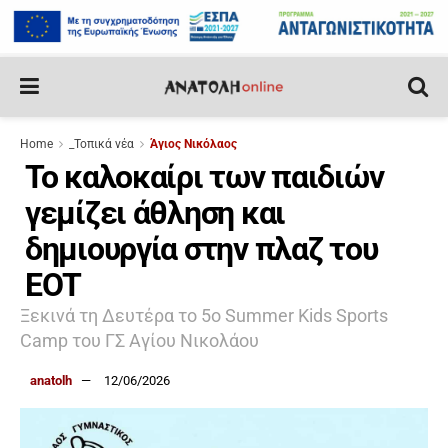
Home
_Τοπικά νέα
Άγιος Νικόλαος
Το καλοκαίρι των παιδιών
γεμίζει άθληση και
δημιουργία στην πλαζ του
ΕΟΤ
Ξεκινά τη Δευτέρα το 5ο Summer Kids Sports
Camp του ΓΣ Αγίου Νικολάου
anatolh
12/06/2026