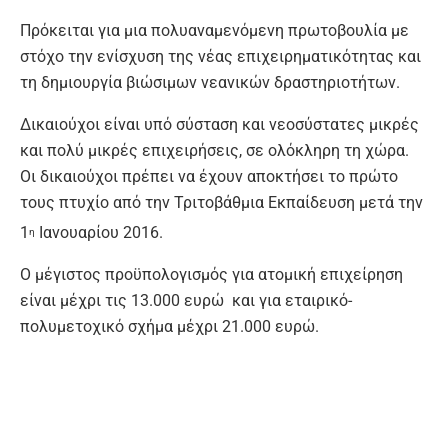
Πρόκειται για μια πολυαναμενόμενη πρωτοβουλία με
στόχο την ενίσχυση της νέας επιχειρηματικότητας και
τη δημιουργία βιώσιμων νεανικών δραστηριοτήτων.
Δικαιούχοι είναι υπό σύσταση και νεοσύστατες μικρές
και πολύ μικρές επιχειρήσεις, σε ολόκληρη τη χώρα.
Οι δικαιούχοι πρέπει να έχουν αποκτήσει το πρώτο
τους πτυχίο από την Τριτοβάθμια Εκπαίδευση μετά την
1
Ιανουαρίου 2016.
η
Ο μέγιστος προϋπολογισμός για ατομική επιχείρηση
είναι μέχρι τις 13.000 ευρώ και για εταιρικό-
πολυμετοχικό σχήμα μέχρι 21.000 ευρώ.
Επιδοτούμενες δαπάνες είναι λειτουργικές δαπάνες,
αμοιβές τρίτων, δαπάνες προβολής, δικτύωσης και
συμμετοχής σε εκθέσεις, προμήθεια αναλωσίμων,
εξοπλισμού, ασφαλιστικές εισφορές δικαιούχου,