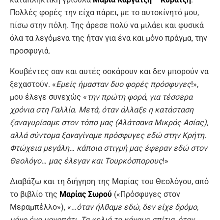
Πολλές φορές την είχα πάρει, με το αυτοκίνητό μου,
πίσω στην πόλη. Της άρεσε πολύ να μιλάει και φυσικά
όλα τα λεγόμενα της ήταν για ένα και μόνο πράγμα, την
προσφυγιά.
Κουβέντες σαν και αυτές σοκάρουν και δεν μπορούν να
ξεχαστούν. «
Εμείς ήμασταν δυο φορές πρόσφυγες
!»,
μου έλεγε συνεχώς «
την πρώτη φορά, για τέσσερα
χρόνια στη Γαλλία. Μετά, όταν άλλαξε η κατάσταση
ξαναγυρίσαμε στον τόπο μας (Αλάτσανα Μικράς Ασίας),
αλλά σύντομα ξαναγίναμε πρόσφυγες εδώ στην Κρήτη.
Φτώχεια μεγάλη… κάποια στιγμή μας έφεραν εδώ στον
Θεολόγο… μας έλεγαν και Τουρκόσπορους
!»
Διαβάζω και τη διήγηση της Μαρίας του Θεολόγου, από
το βιβλίο της
Μαρίας Σωρού
(«Πρόσφυγες στον
Μεραμπέλλο»), «…
όταν ήλθαμε εδώ, δεν είχε δρόμο,
μόνο ένα μονοπάτι. Τα κελιά τα κάναμε σπίτια, όταν