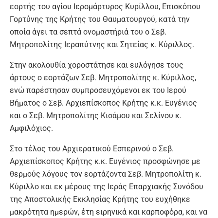
εορτής του αγίου Ιερομάρτυρος Κυρίλλου, Επισκόπου
Γορτύνης της Κρήτης του Θαυματουργού, κατά την
οποία άγει τα σεπτά ονομαστήριά του ο Σεβ.
Μητροπολίτης Ιεραπύτνης και Σητείας κ. Κύριλλος.
Στην ακολουθία χοροστάτησε και ευλόγησε τους
άρτους ο εορτάζων Σεβ. Μητροπολίτης κ. Κύριλλος,
ενώ παρέστησαν συμπροσευχόμενοι εκ του Ιερού
Βήματος ο Σεβ. Αρχιεπίσκοπος Κρήτης κ.κ. Ευγένιος
και ο Σεβ. Μητροπολίτης Κισάμου και Σελίνου κ.
Αμφιλόχιος.
Στο τέλος του Αρχιερατικού Εσπερινού ο Σεβ.
Αρχιεπίσκοπος Κρήτης κ.κ. Ευγένιος προσφώνησε με
θερμούς λόγους τον εορτάζοντα Σεβ. Μητροπολίτη κ.
Κύριλλο και εκ μέρους της Ιεράς Επαρχιακής Συνόδου
της Αποστολικής Εκκλησίας Κρήτης του ευχήθηκε
μακρότητα ημερών, έτη ειρηνικά και καρποφόρα, και να