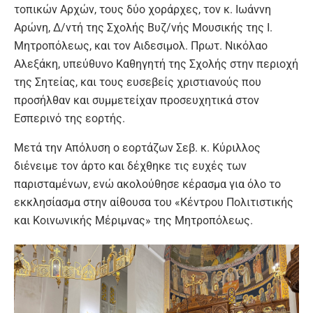
τοπικών Αρχών, τους δύο χοράρχες, τον κ. Ιωάννη
Αρώνη, Δ/ντή της Σχολής Βυζ/νής Μουσικής της Ι.
Μητροπόλεως, και τον Αιδεσιμολ. Πρωτ. Νικόλαο
Αλεξάκη, υπεύθυνο Καθηγητή της Σχολής στην περιοχή
της Σητείας, και τους ευσεβείς χριστιανούς που
προσήλθαν και συμμετείχαν προσευχητικά στον
Εσπερινό της εορτής.
Μετά την Απόλυση ο εορτάζων Σεβ. κ. Κύριλλος
διένειμε τον άρτο και δέχθηκε τις ευχές των
παρισταμένων, ενώ ακολούθησε κέρασμα για όλο το
εκκλησίασμα στην αίθουσα του «Κέντρου Πολιτιστικής
και Κοινωνικής Μέριμνας» της Μητροπόλεως.