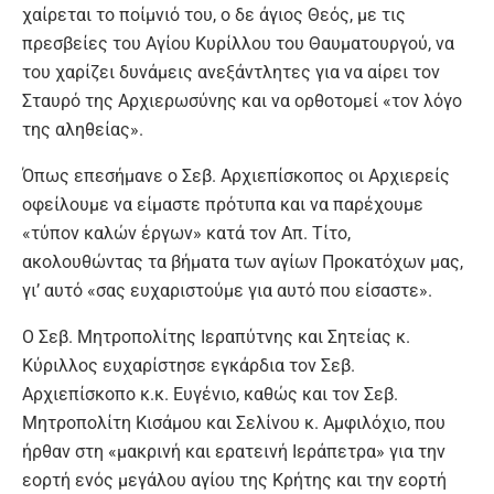
χαίρεται το ποίμνιό του, ο δε άγιος Θεός, με τις
πρεσβείες του Αγίου Κυρίλλου του Θαυματουργού, να
του χαρίζει δυνάμεις ανεξάντλητες για να αίρει τον
Σταυρό της Αρχιερωσύνης και να ορθοτομεί «τον λόγο
της αληθείας».
Όπως επεσήμανε ο Σεβ. Αρχιεπίσκοπος οι Αρχιερείς
οφείλουμε να είμαστε πρότυπα και να παρέχουμε
«τύπον καλών έργων» κατά τον Απ. Τίτο,
ακολουθώντας τα βήματα των αγίων Προκατόχων μας,
γι’ αυτό «σας ευχαριστούμε για αυτό που είσαστε».
Ο Σεβ. Μητροπολίτης Ιεραπύτνης και Σητείας κ.
Κύριλλος ευχαρίστησε εγκάρδια τον Σεβ.
Αρχιεπίσκοπο κ.κ. Ευγένιο, καθώς και τον Σεβ.
Μητροπολίτη Κισάμου και Σελίνου κ. Αμφιλόχιο, που
ήρθαν στη «μακρινή και ερατεινή Ιεράπετρα» για την
εορτή ενός μεγάλου αγίου της Κρήτης και την εορτή