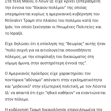
Στα τέλη Μαΐου, ο Λέων ΙΔ’ είχε κρίνει ξεπερασμένη
την έννοια του “δίκαιου πολέμου” της οποίας
υπεραμύνεται κυρίως η αμερικανική κυβέρνηση του
Ντόναλντ Τραμπ στο πλαίσιο του πολέμου κατά του
Ιράν, τον οποίο ξεκίνησαν οι Ηνωμένες Πολιτείες και
το Ισραήλ.
Είχε δηλώσει ότι η επίκληση της “θεωρίας” αυτής ήταν
“πολύ συχνή για να αιτιολογείται οποιοσδήποτε
πόλεμος, με την επιφύλαξη του δικαιώματος στη
νόμιμη άμυνα, στην αυστηρότερη έννοιά της”.
Ο Αμερικανός πρόεδρος είχε χαρακτηρίσει τον
ποντίφικα “αδύναμο” απέναντι στην εγκληματικότητα
και “μηδενικό” στην εξωτερική πολιτική, με τον Λέοντα
ΙΔ΄ να απαντά ότι έχει “ηθικό καθήκον” να εναντιώνεται
στον πόλεμο.
Η κυβέρνηση Τραμπ δικαιολόγησε επανειλημμένα την