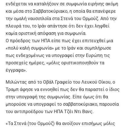
ενδέχεται να καταλήξουν σε συμφωνία ειρήνης ακόμη
και μέσα στο Σαββατοκύριακο, η οποία θα επανέφερε
την ομαλή ναυσιπλοΐα στα Στενά του Ορμούζ. Από την
πλευρά του, το Ιράν απάντησε ότι δεν έχει ληφθεί
καμία οριστική απόφαση για συμφωνία.
Ο πρόεδρος των ΗΠΑ είπε πως έχει επιτευχθεί μια
«πολύ καλή συμφωνία» με το Ιράν και συμπλήρωσε
πως ενδεχομένως να υπογραφεί στην Ευρώπη τις
προσεχείς ημέρες, «μόλις οριστικοποιηθούν τα
έγγραφα».
Μιλώντας από το Οβάλ Γραφείο του Λευκού Οίκου, ο
Τραμπ άφησε να εννοηθεί πως δεν θα παραστεί ο ίδιος
στην υπογραφή της συμφωνίας. Είπε όμως ότι θα
μπορούσε να υπογραφεί το σαββατοκύριακο, παρουσία
του αντιπροέδρου των ΗΠΑ Τζέι Ντι Βανς.
«Τα Στενά (του Ορμούζ) θα ανοίξουν επισήμως μόλις