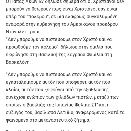
Ο Πάπας Λέων ΙΔ’ δήλωσε σήμερα ότι οι Χριστιανοί δεν
μπορούν να θεωρούν πως είναι Χριστιανοί εάν είναι
υπέρ του “πολέμου”, σε μια ελαφρώς συγκαλυμμένη
αναφορά στην κυβέρνηση του Αμερικανού προέδρου
Ντόναλντ Τραμπ.
“Δεν μπορούμε να πιστεύουμε στον Χριστό και να
προωθούμε τον πόλεμο”, δήλωσε στην ομιλία που
εκφώνησε στη Βασιλική της Σαγράδα Φαμίλια στη
Βαρκελόνη.
“Δεν μπορούμε να πιστεύουμε στον Χριστό και να
εγκαταλείπουμε αυτόν που υποφέρει, αυτόν που
κλαίει, αυτόν που ξεφεύγει από την εξαθλίωση”,
συνέχισε ενώπιον των χιλιάδων πιστών, μεταξύ των
οποίων ο βασιλιάς της Ισπανίας Φελίπε ΣΤ’ και η
σύζυγός του, βασίλισσα Λετίθια, αναφερόμενος κατά τα
φαινόμενα στο μεταναστευτικό ζήτημα.