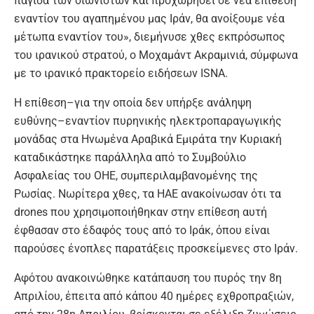
παγίδα των σιωνιστών και προχωρήσει σε νέα επίθεση
εναντίον του αγαπημένου μας Ιράν, θα ανοίξουμε νέα
μέτωπα εναντίον του», διεμήνυσε χθες εκπρόσωπος
του ιρανικού στρατού, ο Μοχαμάντ Ακραμινιά, σύμφωνα
με το ιρανικό πρακτορείο ειδήσεων ISNA.
Η επίθεση–για την οποία δεν υπήρξε ανάληψη
ευθύνης–εναντίον πυρηνικής ηλεκτροπαραγωγικής
μονάδας στα Ηνωμένα Αραβικά Εμιράτα την Κυριακή
καταδικάστηκε παράλληλα από το Συμβούλιο
Ασφαλείας του ΟΗΕ, συμπεριλαμβανομένης της
Ρωσίας. Νωρίτερα χθες, τα ΗΑΕ ανακοίνωσαν ότι τα
drones που χρησιμοποιήθηκαν στην επίθεση αυτή
έφθασαν στο έδαφός τους από το Ιράκ, όπου είναι
παρούσες ένοπλες παρατάξεις προσκείμενες στο Ιράν.
Αφότου ανακοινώθηκε κατάπαυση του πυρός την 8η
Απριλίου, έπειτα από κάπου 40 ημέρες εχθροπραξιών,