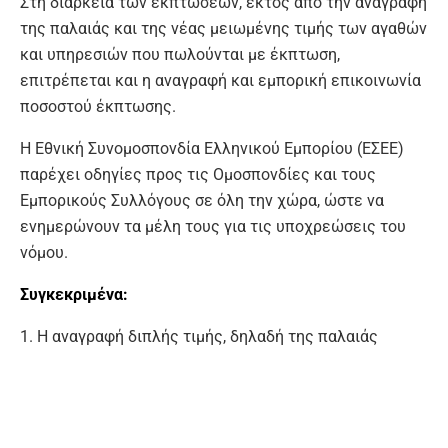
Στη διάρκεια των εκπτώσεων, εκτός από την αναγραφή
της παλαιάς και της νέας μειωμένης τιμής των αγαθών
και υπηρεσιών που πωλούνται με έκπτωση,
επιτρέπεται και η αναγραφή και εμπορική επικοινωνία
ποσοστού έκπτωσης.
Η Εθνική Συνομοσπονδία Ελληνικού Εμπορίου (ΕΣΕΕ)
παρέχει οδηγίες προς τις Ομοσπονδίες και τους
Εμπορικούς Συλλόγους σε όλη την χώρα, ώστε να
ενημερώνουν τα μέλη τους για τις υποχρεώσεις του
νόμου.
Συγκεκριμένα:
1. Η αναγραφή διπλής τιμής, δηλαδή της παλαιάς
(συνήθως διαγραμμένης) και της νέας τιμής όλων των
ειδών που πωλούνται με έκπτωση είναι υποχρεωτική
σε εμφανή σημεία του καταστήματος και οπωσδήποτε
στα σημεία όπου αυτά εκτίθενται.