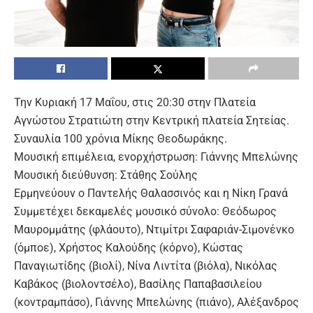
Την Kυριακή 17 Μαΐου, στις 20:30 στην Πλατεία
Αγνώστου Στρατιώτη στην Κεντρική πλατεία Σητείας.
Συναυλία 100 χρόνια Μίκης Θεοδωράκης.
Μουσική επιμέλεια, ενορχήστρωση: Γιάννης Μπελώνης
Μουσική διεύθυνση: Στάθης Σούλης
Ερμηνεύουν ο Παντελής Θαλασσινός και η Νίκη Γρανά
Συμμετέχει δεκαμελές μουσικό σύνολο: Θεόδωρος
Μαυρομμάτης (φλάουτο), Ντιμίτρι Σαφαριάν-Σιμονένκο
(όμποε), Χρήστος Καλούδης (κόρνο), Κώστας
Παναγιωτίδης (βιολί), Νίνα Λιντίτα (βιόλα), Νικόλας
Καβάκος (βιολοντσέλο), Βασίλης Παπαβασιλείου
(κοντραμπάσο), Γιάννης Μπελώνης (πιάνο), Αλέξανδρος