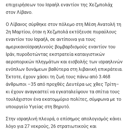
επιχειρήσεων του Ισραήλ εναντίον της Χεζμπολάχ
στον Λίβανο.
Ο Λίβανος σύρθηκε στον πόλεμο στη Μέση Ανατολή τη
2η Μαρτίου, όταν η Χεζμπολά εκτόξευσε πυραύλους
εναντίον του Ισραήλ, σε αντίποινα για τους
αμερικανοϊσραηλινούς βομβαρδισμούς εναντίον του
Ιράν, πυροδοτώντας εκστρατεία καταιγιστικών
αεροπορικών πληγμάτων και εισβολής των ισραηλινών
ενόπλων δυνάμεων βαθύτερα στη λιβανική επικράτεια.
Έκτοτε, έχουν χάσει τη ζωή τους πάνω από 3.468
άνθρωποι –35 από προχθές Δευτέρα ως χθες Τρίτη–
κι έχουν αναγκαστεί να εγκαταλείψουν τα σπίτια τους
τουλάχιστον ένα εκατομμύριο πολίτες, σύμφωνα με το
υπουργείο Υγείας στη Βηρυτό.
Στην ισραηλινή πλευρά, ο επίσημος απολογισμός κάνει
λόγο για 27 νεκρούς, 26 στρατιωτικούς και