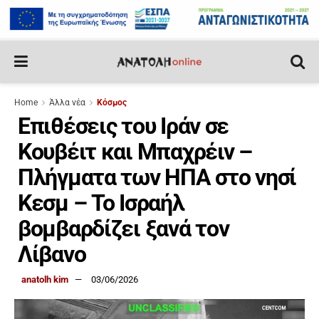
Home
Άλλα νέα
Κόσμος
Επιθέσεις του Ιράν σε
Κουβέιτ και Μπαχρέιν –
Πλήγματα των ΗΠΑ στο νησί
Κεσμ – Το Ισραήλ
βομβαρδίζει ξανά τον
Λίβανο
anatolh kim
03/06/2026