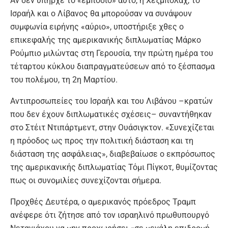
Αν δεν υπήρχε το «εμπόδιο» αυτό, η Χεζμπολάχ, το
Ισραήλ και ο Λίβανος θα μπορούσαν να συνάψουν
συμφωνία ειρήνης «αύριο», υποστήριξε χθες ο
επικεφαλής της αμερικανικής διπλωματίας Μάρκο
Ρούμπιο μιλώντας στη Γερουσία, την πρώτη ημέρα του
τέταρτου κύκλου διαπραγματεύσεων από το ξέσπασμα
του πολέμου, τη 2η Μαρτίου.
Αντιπροσωπείες του Ισραήλ και του Λιβάνου –κρατών
που δεν έχουν διπλωματικές σχέσεις– συναντήθηκαν
στο Στέιτ Ντιπάρτμεντ, στην Ουάσιγκτον. «Συνεχίζεται
η πρόοδος ως προς την πολιτική διάσταση και τη
διάσταση της ασφάλειας», διαβεβαίωσε ο εκπρόσωπος
της αμερικανικής διπλωματίας Τόμι Πίγκοτ, θυμίζοντας
πως οι συνομιλίες συνεχίζονται σήμερα.
Προχθές Δευτέρα, ο αμερικανός πρόεδρος Τραμπ
ανέφερε ότι ζήτησε από τον ισραηλινό πρωθυπουργό