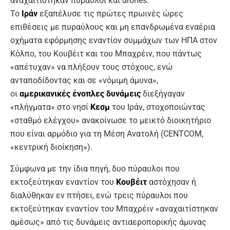
αναχαιτίστηκαν πύραυλοι και drones.
Το
Ιράν
εξαπέλυσε τις πρώτες πρωινές ώρες
επιθέσεις με πυραύλους και μη επανδρωμένα εναέρια
οχήματα εφόρμησης εναντίον συμμάχων των ΗΠΑ στον
Κόλπο, του Κουβέιτ και του Μπαχρέιν, που πάντως
«απέτυχαν» να πλήξουν τους στόχους, ενώ
ανταποδίδοντας και σε «νόμιμη άμυνα»,
οι
αμερικανικές ένοπλες δυνάμεις
διεξήγαγαν
«πλήγματα» στο νησί
Κεσμ
του Ιράν, στοχοποιώντας
«σταθμό ελέγχου» ανακοίνωσε το μεικτό διοικητήριο
που είναι αρμόδιο για τη Μέση Ανατολή (CENTCOM,
«κεντρική διοίκηση»).
Σύμφωνα με την ίδια πηγή, δυο πύραυλοι που
εκτοξεύτηκαν εναντίον του
Κουβέιτ
αστόχησαν ή
διαλύθηκαν εν πτήσει, ενώ τρεις πύραυλοι που
εκτοξεύτηκαν εναντίον του Μπαχρέιν «αναχαιτίστηκαν
αμέσως» από τις δυνάμεις αντιαεροπορικής άμυνας