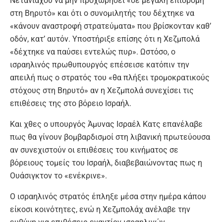
Νετανιάχου να μην προχωρήσει «σε μεγάλη επιδρομή
στη Βηρυτό» και ότι ο συνομιλητής του δέχτηκε να
«κάνουν αναστροφή στρατεύματα» που βρίσκονταν καθ’
οδόν, κατ’ αυτόν. Υποστήριξε επίσης ότι η Χεζμπολά
«δέχτηκε να παύσει εντελώς πυρ». Ωστόσο, ο
ισραηλινός πρωθυπουργός επέσεισε κατόπιν την
απειλή πως ο στρατός του «θα πλήξει τρομοκρατικούς
στόχους στη Βηρυτό» αν η Χεζμπολά συνεχίσει τις
επιθέσεις της στο βόρειο Ισραήλ.
Και χθες ο υπουργός Άμυνας Ισραέλ Κατς επανέλαβε
πως θα γίνουν βομβαρδισμοί στη λιβανική πρωτεύουσα
αν συνεχιστούν οι επιθέσεις του κινήματος σε
βόρειους τομείς του Ισραήλ, διαβεβαιώνοντας πως η
Ουάσιγκτον το «ενέκρινε».
Ο ισραηλινός στρατός έπληξε μέσα στην ημέρα κάπου
είκοσι κοινότητες, ενώ η Χεζμπολάχ ανέλαβε την