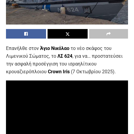
Επανήλθε στον
Άγιο Νικόλαο
το νέο σκάφος του
Λιμενικού Σώματος, το
ΛΣ 624
, για να… προστατεύσει
την ασφαλή προσέγγιση του ισραηλίτικου
κρουαζιερόπλοιου
Crown Iris
(7 Οκτωβρίου 2025).