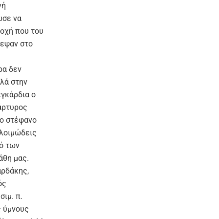
νή
ωσε να
τοχή που του
τεψαν στο
ρα δεν
λά στην
εγκάρδια ο
άρτυρος
το στέφανο
 λοιμώδεις
ρό των
άθη μας.
αρδάκης,
ός
ιμ. π.
ς ύμνους