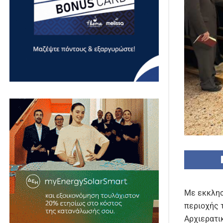
Με εκκλησ
περιοχής 
Αρχιερατι