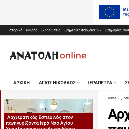
Ιστορικό
Καιρός
Εκδηλώσεις
Εφημερίες Φαρμακείων
Εφημερίες Νο
ΑΡΧΙΚΉ
ΆΓΙΟΣ ΝΙΚΌΛΑΟΣ
ΙΕΡΆΠΕΤΡΑ
Σ
Home
_Τοπ
Αρχ
Αρχιερατικός Εσπερινός στον
πανηγυρίζοντα Ιερό Ναό Αγίου
Χαραλάμπους στις Αμμουδάρες