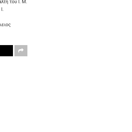
τη του Ι. Μ.
Ι.
λειος