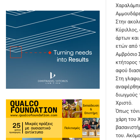
Χαραλάμπο
Αμμουδάρε
Στην ακολ
Kύριλλος,
άρτων και
ετών από τ
Αμβρόσιο 
κτήτορος 
αφού διασ
Στη γλαφυ
αναφέρθηκ
διωγμούς 
Χριστό.
Όπως τόνι
χάρη του Χ
βασανιστή
του. Ακόμα