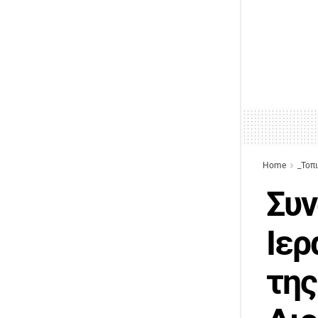
Home
_Τοπ
Συν
Ιερ
τη