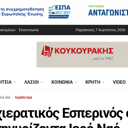
σοκομείων
Επικοινωνία
Παρασκευή, 7 Αυγούστου, 2026
ΗΤΕΊΑ
ΛΑΣΊΘΙ
ΚΟΙΝΩΝΊΑ
ΚΡΉΤΗ
VIDEO
ικά νέα
Ιεράπετρα
ιερατικός Εσπερινός 