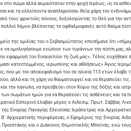
υ στο σώμα αλλά ακμαιότατου στην ψυχή Ιερέως, «η τα ασθε
σα και τα ελλείποντα αναπληρούσα» θεία χάρη τον ενδυνάμ
από τους φρικτούς πόνους, δοξολογώντας το Θεό για την αν
ώ πολλοί δήμιοι βλέποντας το οφθαλμοφανές αυτό θαύμα πίσ
ημείο της ομιλίας του ο Σεβασμιώτατος επεσήμανε ότι «σήμε
ε να ομολογήσουμε ενώπιον των τυράννων την πίστη μας, αλ
την εφαρμογή του Ευαγγελίου τη ζωή μας». Τέλος ευχήθηκε 
μμασι κατεστεμμένος, ιερωσύνης και αθλήσεως» Άγιος Ιερομ
ς, που με τον αποκεφαλισμό του σε ηλικία 113 ετών έλαβε 
ίου, αλλά και τη χάρη να θαυματουργεί και να θεραπεύει τις
και την πανώλη, να πρεσβεύει στον Κύριο της δόξης και ιατ
 των σωμάτων ημών για να θεραπεύει τις ασθένειες και τα π
ερατικό Εσπερινό έλαβαν μέρος ο Αιδεσιμ. Πρωτ. Σάββας Λιν
 της Ενορίας Παναγίας Ελεούσας Ιεράπετρας και Αρχιερατικ
Β´ Αρχιερατικής περιφέρειας, ο Εφημέριος της Ενορίας Αιδεσ
 Προϊστάκης και ο Διάκονος Θεμιστοκλής Μπεϊνάς, ενώ του