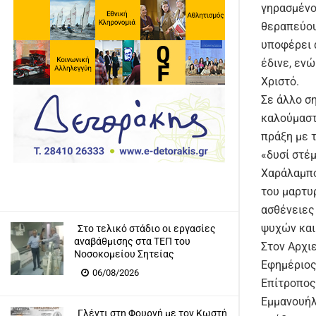
γηρασμένο
θεραπεύου
υποφέρει 
έδινε, εν
Χριστό.
Σε άλλο σ
καλούμαστ
πράξη με 
«δυσί στέ
Χαράλαμπο
του μαρτυρ
ασθένειες 
ψυχών και
Στο τελικό στάδιο οι εργασίες
αναβάθμισης στα ΤΕΠ του
Στον Αρχι
Νοσοκομείου Σητείας
Εφημέριος
06/08/2026
Επίτροπος 
Εμμανουήλ
Γλέντι στη Φουρνή με τον Κωστή