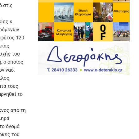
 στις
ίας κ.
ερόμενων
 φέτος 120
είας
ψυχής του
, ο οποίος
ον ναό.
λλος
ατά τους
αρνηθεί το
ένος από τη
ληρά
 το όνομά
άρκες του