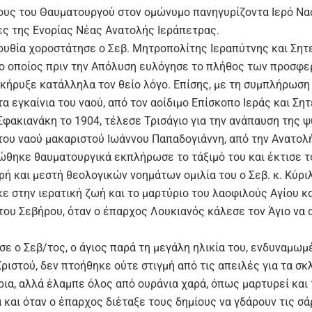
υς του Θαυματουργού στον ομώνυμο πανηγυρίζοντα Ιερό Ναό
ς της Ενορίας Νέας Ανατολής Ιεράπετρας.
ουθία χοροστάτησε ο Σεβ. Μητροπολίτης Ιεραπύτνης και Σητε
 ο οποίος πριν την Απόλυση ευλόγησε το πλήθος των προσφ
 κήρυξε κατάλληλα τον θείο λόγο. Επίσης, με τη συμπλήρωση
α εγκαίνια του ναού, από τον αοίδιμο Επίσκοπο Ιεράς και Σητ
Σφακιανάκη το 1904, τέλεσε Τρισάγιο για την ανάπαυση της 
του ναού μακαριστού Ιωάννου Παπαδογιάννη, από την Ανατολή
ώθηκε θαυματουργικά εκπλήρωσε το τάξιμό του και έκτισε τ
ρή και μεστή θεολογικών νοημάτων ομιλία του ο Σεβ. κ. Kύρι
ε στην ιερατική ζωή και το μαρτύριο του λαοφιλούς Αγίου κ
του Σεβήρου, όταν ο έπαρχος Λουκιανός κάλεσε τον Άγιο να 
σε ο Σεβ/τος, ο άγιος παρά τη μεγάλη ηλικία του, ενδυναμωμ
ριστού, δεν πτοήθηκε ούτε στιγμή από τις απειλές για τα σκ
ρια, αλλά έλαμπε όλος από ουράνια χαρά, όπως μαρτυρεί και
 και όταν ο έπαρχος διέταξε τους δημίους να γδάρουν τις σ