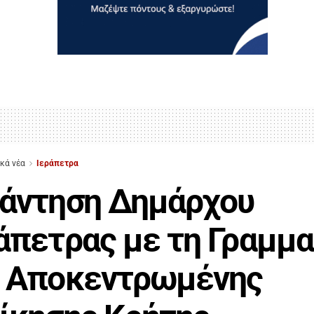
ικά νέα
Ιεράπετρα
άντηση Δημάρχου
άπετρας με τη Γραμμ
ς Αποκεντρωμένης