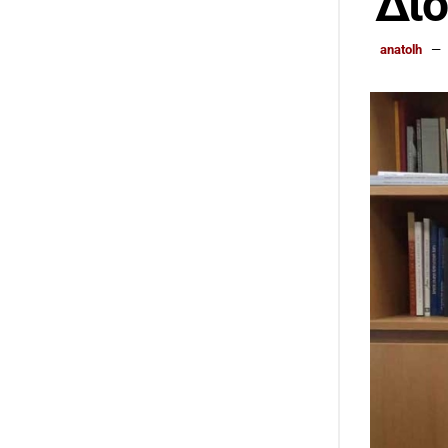
Διο
anatolh