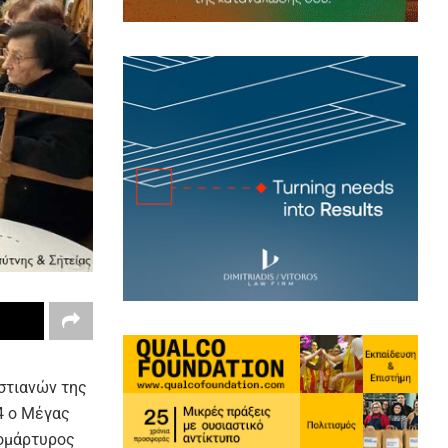
στιανών της
4 ο Μέγας
ρομάρτυρος