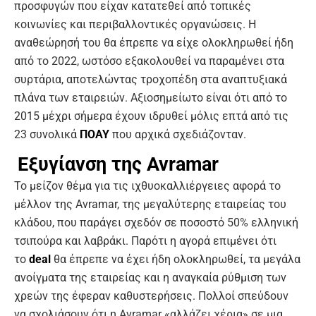
προσφυγών που είχαν κατατεθεί από τοπικές
κοινωνίες και περιβαλλοντικές οργανώσεις. Η
αναθεώρησή του θα έπρεπε να είχε ολοκληρωθεί ήδη
από το 2022, ωστόσο εξακολουθεί να παραμένει στα
συρτάρια, αποτελώντας τροχοπέδη στα αναπτυξιακά
πλάνα των εταιρειών. Αξιοσημείωτο είναι ότι από το
2015 μέχρι σήμερα έχουν ιδρυθεί μόλις επτά από τις
23 συνολικά
ΠΟΑΥ
που αρχικά σχεδιάζονταν.
Εξυγίανση της Avramar
Το μείζον θέμα για τις ιχθυοκαλλιέργειες αφορά το
μέλλον της Avramar, της μεγαλύτερης εταιρείας του
κλάδου, που παράγει σχεδόν σε ποσοστό 50% ελληνική
τσιπούρα και λαβράκι. Παρότι η αγορά επιμένει ότι
το
deal
θα έπρεπε να έχει ήδη ολοκληρωθεί, τα μεγάλα
ανοίγματα της εταιρείας και η αναγκαία ρύθμιση των
χρεών της έφεραν καθυστερήσεις. Πολλοί σπεύδουν
να σχολιάσουν ότι η Avramar «αλλάζει χέρια» σε μια