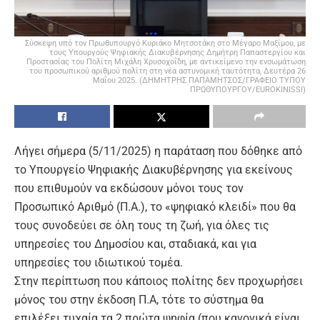
Σύσκεψη υπό τον Πρωθυπουργό Κυριάκο Μητσοτάκη στο Μέγαρο Μαξίμου, με
τους Υπουργούς Ψηφιακής Διακυβέρνησης Δημήτρη Παπαστεργίου και
Προστασίας του Πολίτη Μιχάλη Χρυσοχοΐδη, με αντικείμενο την ενσωμάτωση
του προσωπικού αριθμού πολίτη στη νέα αστυνομική ταυτότητα, Δευτέρα 26
Μαΐου 2025. (ΔΗΜΗΤΡΗΣ ΠΑΠΑΜΗΤΣΟΣ/ΓΡΑΦΕΙΟ ΤΥΠΟΥ
ΠΡΩΘΥΠΟΥΡΓΟΥ/EUROKINISSI)
Λήγει σήμερα (5/11/2025) η παράταση που δόθηκε από
το Υπουργείο Ψηφιακής Διακυβέρνησης για εκείνους
που επιθυμούν να εκδώσουν μόνοι τους τον
Προσωπικό Αριθμό (Π.Α.), το «ψηφιακό κλειδί» που θα
τους συνοδεύει σε όλη τους τη ζωή, για όλες τις
υπηρεσίες του Δημοσίου και, σταδιακά, και για
υπηρεσίες του ιδιωτικού τομέα.
Στην περίπτωση που κάποιος πολίτης δεν προχωρήσει
μόνος του στην έκδοση Π.Α, τότε το σύστημα θα
επιλέξει τυχαία τα 2 πρώτα ψηφία (που κανονικά είναι