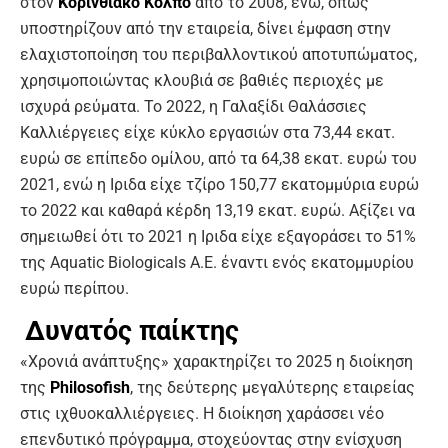
στον
Κορινθιακό Κόλπο
από το 2008, ενώ, όπως
υποστηρίζουν από την εταιρεία, δίνει έμφαση στην
ελαχιστοποίηση του περιβαλλοντικού αποτυπώματος,
χρησιμοποιώντας κλουβιά σε βαθιές περιοχές με
ισχυρά ρεύματα. Το 2022, η Γαλαξίδι Θαλάσσιες
Καλλιέργειες είχε κύκλο εργασιών στα 73,44 εκατ.
ευρώ σε επίπεδο ομίλου, από τα 64,38 εκατ. ευρώ του
2021, ενώ η Ιριδα είχε τζίρο 150,77 εκατομμύρια ευρώ
το 2022 και καθαρά κέρδη 13,19 εκατ. ευρώ. Αξίζει να
σημειωθεί ότι το 2021 η Ιριδα είχε εξαγοράσει το 51%
της Aquatic Biologicals Α.Ε. έναντι ενός εκατομμυρίου
ευρώ περίπου.
Δυνατός παίκτης
«Χρονιά ανάπτυξης» χαρακτηρίζει το 2025 η διοίκηση
της
Philosofish
, της δεύτερης μεγαλύτερης εταιρείας
στις ιχθυοκαλλιέργειες. Η διοίκηση χαράσσει νέο
επενδυτικό πρόγραμμα, στοχεύοντας στην ενίσχυση