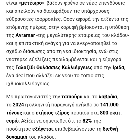
είναι
«μετέωρο»
, βάζουν φρένο σε νέες επενδύσεις
και απειλούν να διαταράξουν τις υπάρχουσες
εύθραυστες ισορροπίες. Οσον αφορά την ατζέντα της
επόμενης ημέρας, στην κορυφή βρίσκονται η υπόθεση
της
Avramar
-της μεγαλύτερης εταιρείας του κλάδου-
και η επιτακτική ανάγκη για να ενεργοποιηθεί το
σχέδιο διάσωσης από τη νέα ιδιοκτησία, ενώ στις
νεότερες εξελίξεις περιλαμβάνεται και η εξαγορά
της
Γαλαξίδι Θαλάσσιες Καλλιέργειες
από την
Ιριδα
,
ένα deal που αλλάζει εκ νέου το τοπίο στις
ιχθυοκαλλιέργειες.
Με πρωταγωνιστές την
τσιπούρα
και το
λαβράκι
,
το
2024
η ελληνική παραγωγή ανήλθε σε
141.000
τόνους
και ο
ετήσιος τζίρος
περίπου στα
800 εκατ.
ευρώ
. Αξίζει να σημειωθεί ότι το
82%
της
ποσότητας
εξάγεται
, επιβεβαιώνοντας τη
διεθνή
δυναμική
του κλάδου.