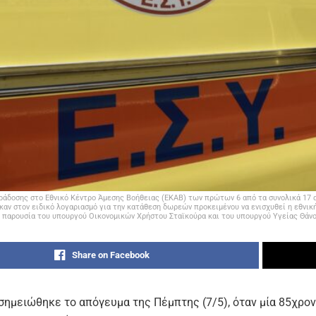
ράδοσης στο Εθνικό Κέντρο Άμεσης Βοήθειας (ΕΚΑΒ) των πρώτων 6 από τα συνολικά 17 
αν στον ειδικό λογαριασμό για την κατάθεση δωρεών προκειμένου να ενισχυθεί η εθνικ
παρουσία του υπουργού Οικονομικών Χρήστου Σταϊκούρα και του υπουργού Υγείας Θά
Share on Facebook
σημειώθηκε το απόγευμα της Πέμπτης (7/5), όταν μία 85χρον