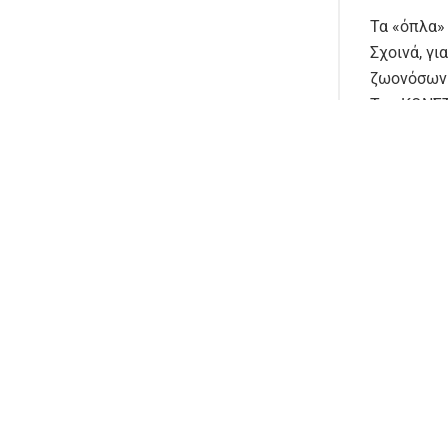
Τα «όπλα»
Σχοινά, γ
ζωονόσων 
Της ΚΩΝΣ
Eπιδοτήσε
Πολιτική
(
τρίπτυχο 
Αγροτικής
τομέα
να β
τελευταίω
εξωστρεφέ
τις ευρωπ
γνώση του
Με προϋπη
υπουργός 
χαρτοφυλά
επιβαρυμέ