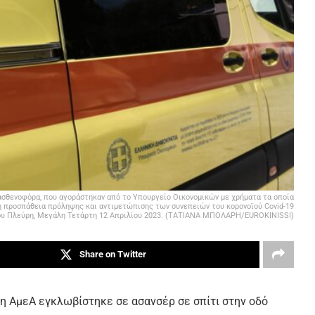
ασθενοφόρα, που αγοράστηκαν από το Υπουργείο Οικονομικών με χρήματα τα οποία
ή προσπάθεια πρόληψης και αντιμετώπισης των συνεπειών του κορονοϊού Covid-19
νου Πλεύρη, Μεγάλη Τετάρτη 12 Απριλίου 2023. (ΤΑΤΙΑΝΑ ΜΠΟΛΑΡΗ/EUROKINISSI)
Share on Twitter
η ΑμεΑ εγκλωβίστηκε σε ασανσέρ σε σπίτι στην οδό