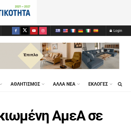
Login
ΑΘΛΗΤΙΣΜΌΣ
ΆΛΛΑ ΝΈΑ
ΕΚΛΟΓΈΣ
ικιωμένη ΑμεΑ σε