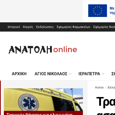
Ιστορικό
Καιρός
Εκδηλώσεις
Εφημερίες Φαρμακείων
Εφημερίες Νο
ΑΡΧΙΚΉ
ΆΓΙΟΣ ΝΙΚΌΛΑΟΣ
ΙΕΡΆΠΕΤΡΑ
Σ
Home
Άλλα
Τρα
Τραγικός θάνατος για ηλικιωμένη