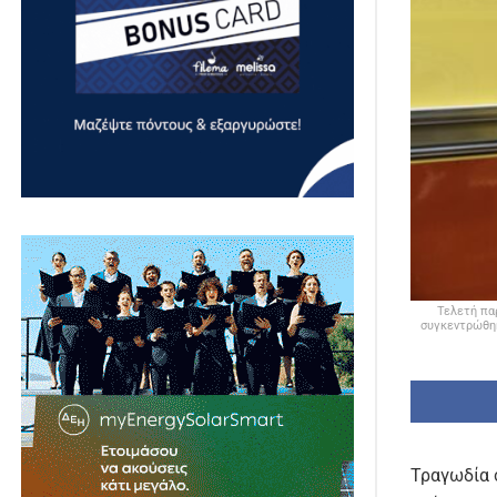
Τελετή πα
συγκεντρώθηκ
Τραγωδία 