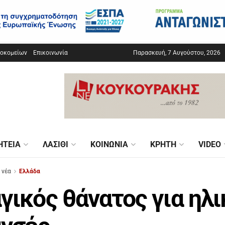
σοκομείων
Επικοινωνία
Παρασκευή, 7 Αυγούστου, 2026
ΗΤΕΊΑ
ΛΑΣΊΘΙ
ΚΟΙΝΩΝΊΑ
ΚΡΉΤΗ
VIDEO
 νέα
Ελλάδα
γικός θάνατος για ηλ