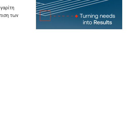
ργαρίτη
ώπιση των
ουν το
ός
ογενή
ων
να πιο
ν αγορά και
ηγές με
νέος
ονα
μό
πολιτικών