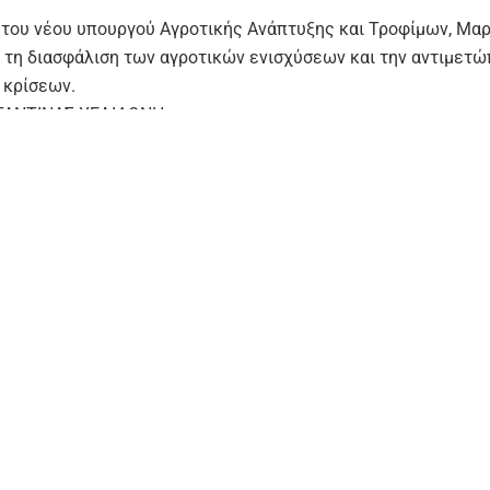
 του νέου υπουργού Αγροτικής Ανάπτυξης και Τροφίμων, Μα
ια τη διασφάλιση των αγροτικών ενισχύσεων και την αντιμετ
κρίσεων.
ΤΑΝΤΙΝΑΣ ΧΕΛΙΔΩΝΗ
ις, ευρωπαϊκές διαπραγματεύσεις για τη
νέα Κοινή Αγροτική
ΚΑΠ) 2028-2034 και κρίσεις στο πεδίο των ζωονόσων συνθέτ
των προκλήσεων που καλείται να διαχειριστεί ο νέος
υπουργ
 Ανάπτυξης και Τροφίμων, Μαργαρίτης Σχοινάς
. Με τον
πρωτ
ρίσκεται σε μια από τις πιο σύνθετες μεταβατικές φάσεις τ
ν ετών, η
στρατηγική της νέας ηγεσίας
μετατοπίζεται προς έ
ς και ανταγωνιστικό μοντέλο, με μεγαλύτερη σύνδεση με τη
αϊκές εξελίξεις, όπως εξηγούν στη
Realnews
κυβερνητικές π
 σχεδιασμού.
ρεσία στα ανώτατα κλιμάκια της
Ευρωπαϊκής Επιτροπής
, ο 
μεταφέρει στην Αθήνα μια καθαρά ευρωπαϊκή οπτική σε ένα
κιο που παραμένει κομβικό για την οικονομία, αλλά ταυτόχρ
νο από διαχρονικές αδυναμίες. Η μετάβαση από τον
σχεδιασ