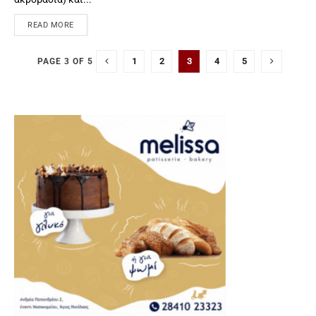
READ MORE
1
2
3
4
5
PAGE 3 OF 5