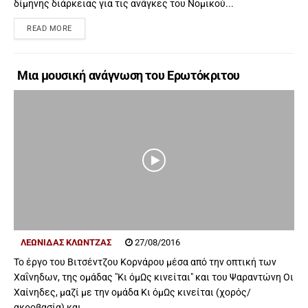
δίμηνης διάρκειας για τις ανάγκες του Νομικού...
READ MORE
Μια μουσική ανάγνωση του Ερωτόκριτου
ΛΕΩΝΊΔΑΣ ΚΛΏΝΤΖΑΣ
27/08/2016
Το έργο του Βιτσέντζου Κορνάρου μέσα από την οπτική των
Χαΐνηδων, της ομάδας "Κι όμΩς κινείται" και του Ψαραντώνη Οι
Χαίνηδες, μαζί με την ομάδα Κι όμΩς κινείται (χορός/
ακροβασία) και...