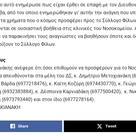
ιο αυτό ενημέρωσε πως είχαν έρθει σε επαφή με τον Διευθυ
βα, από τον οποιο ενημερώθηκαν γι’ αυτήν την ανάγκη που υπ
ι τα χρήματα που ο κόσμος προσφέρει προς το Σύλλογο Φίλω
νται σε ουσιαστική βοήθεια στις κλινικές του Νοσοκομείου.
ε να παρακινήσει τους αναγνώστες να βοηθήσουν όποτε και 
ρίξουν το Σύλλογο Φίλων.
ους
ενάκης ανέφερε ότι όσοι επιθυμούν να προσφέρουν για το Νο
α απευθύνονται στα μέλη του ΔΣ, κ. Δημήτριο Μετοχιανάκη (
 Βάρδα (6977218476), κ. Καίτη Κοζύρη (6974430770), κ. Γεώρ
 (6932383884), κ. Δέσποινα Καρνιαδάκη (6977500420), κ. Νι
 (6973793440) και στον ίδιο (6977278164).
ΑΚΙΑΝΑΚΗ
Share
Tweet