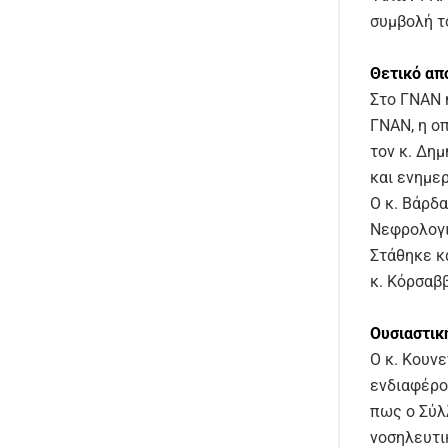
συμβολή τ
Θετικό α
Στο ΓΝΑΝ 
ΓΝΑΝ, η οπ
τον κ. Δημ
και ενημε
Ο κ. Βάρδα
Νεφρολογι
Στάθηκε κ
κ. Κόρσαβ
Ουσιαστικ
Ο κ. Κουνε
ενδιαφέρο
πως ο Σύλ
νοσηλευτι