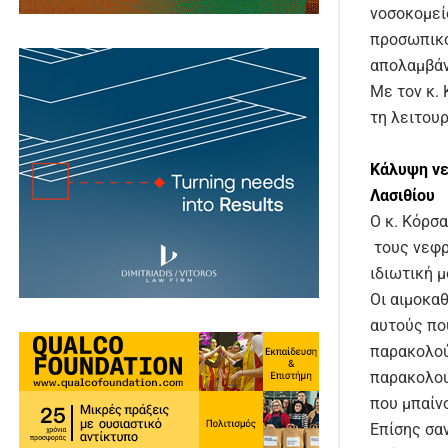
νοσοκομεί
προσωπικο
απολαμβάν
Με τον κ.
τη λειτου
Κάλυψη ν
Λασιθίου
Ο κ. Κόρσ
τους νεφρ
ιδιωτική 
Οι αιμοκα
αυτούς πο
παρακολού
παρακολουθ
που μπαίν
Επίσης σα