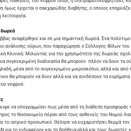
θαρές παθήσεις του νεφρού όπως η σπειραματονεφρήτιδες κ
η όμως έρχεται ο σακχαρώδης διαβήτης, ο οποίος επηρεάζε
 λειτουργία.
 δωρεά
αββας αναφέρθηκε και σε μια σημαντική δωρεά. Ένα πολύτιμο
ιο ανάλυσης ούρων, που παραχώρησε ο Σύλλογος Φίλων του
κή Κλινική. Μιλώντας για την χρησιμότητα της δωρεάς σχο
μια συγκεκριμένη διαδικασία θα μπορούν πλέον να δουν τα ο
ηλαδή, μέσα από το συγκεκριμένο μικροσκόπιο, αλλά και από 
νουν θα μπορούν να δουν αλλά και να συνδέσουν τα ευρήματα 
του νεφρού.
ες
ειψε να υπογραμμίσει πως μέσα από τη διάθεση προσφοράς 
προς το Νοσοκομείο πέραν από τους ασθενείς του Νομού Λα
αι το ιατρικό προσωπικό. Θέλησε να ευχαριστήσει θερμά τον
 για το ενδιαφέρον και τη βοήθεια,αλλά και τους δωρητές γ