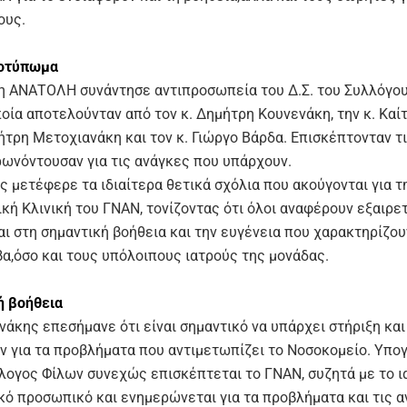
ους.
ποτύπωμα
η ΑΝΑΤΟΛΗ συνάντησε αντιπροσωπεία του Δ.Σ. του Συλλόγο
οία αποτελούνταν από τον κ. Δημήτρη Κουνενάκη, την κ. Καί
ήτρη Μετοχιανάκη και τον κ. Γιώργο Βάρδα. Επισκέπτονταν τι
ρωνόντουσαν για τις ανάγκες που υπάρχουν.
ς μετέφερε τα ιδιαίτερα θετικά σχόλια που ακούγονται για τ
κή Κλινική του ΓΝΑΝ, τονίζοντας ότι όλοι αναφέρουν εξαιρετ
αι στη σημαντική βοήθεια και την ευγένεια που χαρακτηρίζου
βα,όσο και τους υπόλοιπους ιατρούς της μονάδας.
ή βοήθεια
νάκης επεσήμανε ότι είναι σημαντικό να υπάρχει στήριξη και
ν για τα προβλήματα που αντιμετωπίζει το Νοσοκομείο. Υπο
λογος Φίλων συνεχώς επισκέπτεται το ΓΝΑΝ, συζητά με το ια
κό προσωπικό και ενημερώνεται για τα προβλήματα και τις α