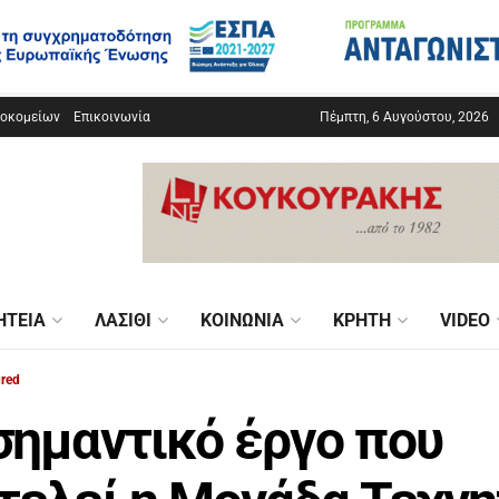
σοκομείων
Επικοινωνία
Πέμπτη, 6 Αυγούστου, 2026
ΗΤΕΊΑ
ΛΑΣΊΘΙ
ΚΟΙΝΩΝΊΑ
ΚΡΉΤΗ
VIDEO
ured
σημαντικό έργο που