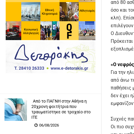
από 80 ασ
όσο και τ
κλπ). Επί
επιλέγουν
Ο Διευθυν
Πρόκειται 
εξοπλισμέ
«Ο νεφρός
Για την η
από άνω τ
παθήσεις 
δεν έχει η
Από το ΠΑΓΝΗ στην Αθήνα η
εμφανίζον
20χρονη φοιτήτρια που
τραυματίστηκε σε τροχαίο στο
ΙΤΕ
Συχνές πα
06/08/2026
Οι πιο συ