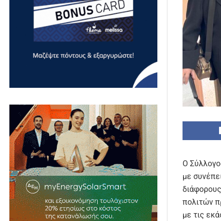
Ο Σύλλογο
με συνέπε
διάφορους
πολιτών π
με τις εκά