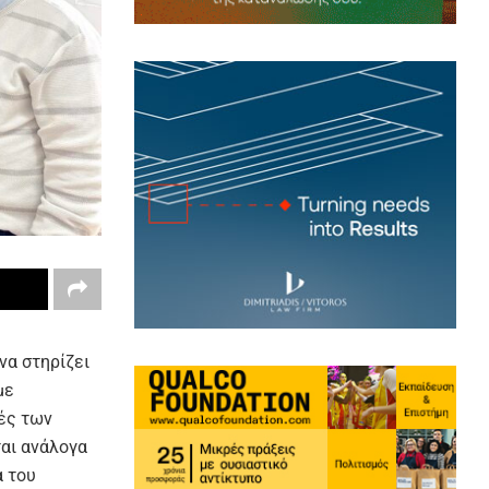
να στηρίζει
με
ές των
ται ανάλογα
α του