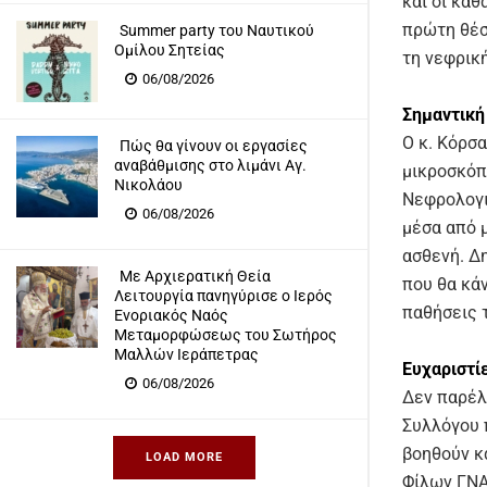
και οι κα
πρώτη θέσ
Summer party του Ναυτικού
Ομίλου Σητείας
τη νεφρική
06/08/2026
Σημαντική
Ο κ. Κόρσ
Πώς θα γίνουν οι εργασίες
αναβάθμισης στο λιμάνι Αγ.
μικροσκόπ
Νικολάου
Νεφρολογι
06/08/2026
μέσα από 
ασθενή. Δ
Με Αρχιερατική Θεία
που θα κά
Λειτουργία πανηγύρισε ο Ιερός
παθήσεις 
Ενοριακός Ναός
Μεταμορφώσεως του Σωτήρος
Μαλλών Ιεράπετρας
Ευχαριστί
06/08/2026
Δεν παρέλ
Συλλόγου 
βοηθούν κ
LOAD MORE
Φίλων ΓΝΑΝ