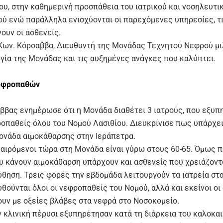
ου, στην καθημερινή προσπάθεια του ιατρικού και νοσηλευτι
ύ ενώ παράλληλα ενισχύονται οι παρεχόμενες υπηρεσίες, τ
ουν οι ασθενείς.
 Κων. Κόρσαββα, Διευθυντή της Μονάδας Τεχνητού Νεφρού μι
ργία της Μονάδας και τις αυξημένες ανάγκες που καλύπτει.
εφροπαθών
αββας ενημέρωσε ότι η Μονάδα διαθέτει 3 ιατρούς, που εξυπ
οπαθείς όλου του Νομού Λασιθίου. Διευκρίνισε πως υπάρχει
μονάδα αιμοκάθαρσης στην Ιεράπετρα.
θαιρόμενοι τώρα στη Μονάδα είναι γύρω στους 60-65. Όμως 
υ κάνουν αιμοκάθαρση υπάρχουν και ασθενείς που χρειάζοντ
θηση. Τρεις φορές την εβδομάδα λειτουργούν τα ιατρεία στ
ούνται όλοι οι νεφροπαθείς του Νομού, αλλά και εκείνοι οι
ουν με οξείες βλάβες στα νεφρά στο Νοσοκομείο.
ν κλινική πέρυσι εξυπηρέτησαν κατά τη διάρκεια του καλοκα