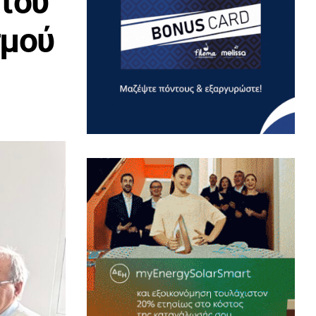
ητού
σμού