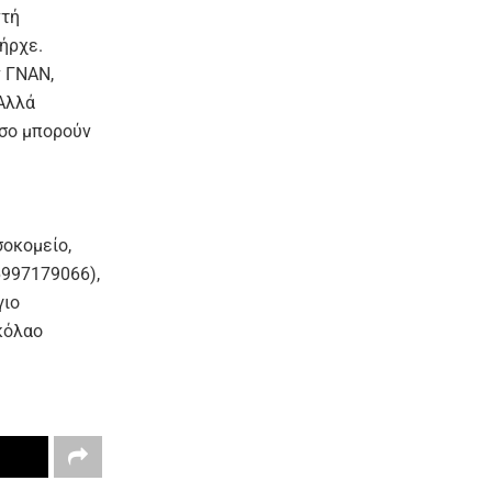
ντή
ήρχε.
ν ΓΝΑΝ,
 Αλλά
όσο μπορούν
σοκομείο,
6997179066),
γιο
κόλαο