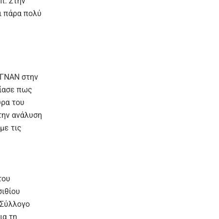
λπ.
Στην
ι πάρα πολύ
 ΓΝΑΝ στην
λίασε πως
ύρα του
την ανάλυση
με τις
του
σιθίου
 Σύλλογο
ια τη