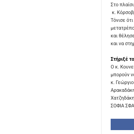
Στο πλαίσ
κ. Κόρσοβ
Τόνισε ότ
μετατρέπο
και θέλησ
και να στη
Στήριξέ τ
Ο κ. Κουν
μπορούν ν
κ. Γεώργιο
Αρακαδάκη
Χατζηδάκη
ΣΟΦΙΑ ΣΦ