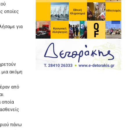
κού
ις οποίες
λήσαμε για
ηρετούν
 μια ακόμη
πέραν από
αι
α οποία
 ασθενείς
ιριού πάνω