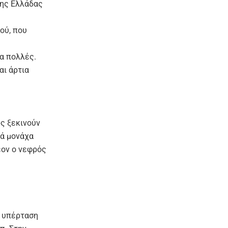
της Ελλάδας
ού, που
α πολλές.
αι άρτια
ς ξεκινούν
ρά μονάχα
έον ο νεφρός
η υπέρταση