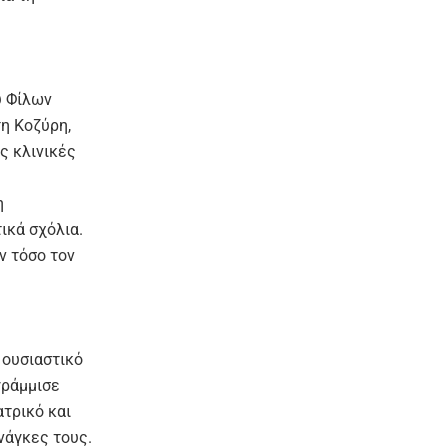
υ Φίλων
τη Κοζύρη,
ς κλινικές
η
ικά σχόλια.
ν τόσο τον
 ουσιαστικό
γράμμισε
τρικό και
νάγκες τους.