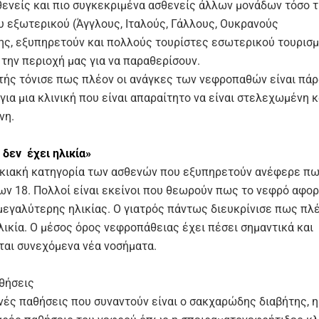
θενείς και πιο συγκεκριμένα ασθενείς άλλων μονάδων τόσο 
ου εξωτερικού (Άγγλους, Ιταλούς, Γάλλους, Ουκρανούς
σης, εξυπηρετούν και πολλούς τουρίστες εσωτερικού τουρισμ
 την περιοχή μας για να παραθερίσουν.
τής τόνισε πως πλέον οι ανάγκες των νεφροπαθών είναι πάρ
για μια κλινική που είναι απαραίτητο να είναι στελεχωμένη κ
νη.
 δεν έχει ηλικία»
λικιακή κατηγορία των ασθενών που εξυπηρετούν ανέφερε πω
ων 18. Πολλοί είναι εκείνοι που θεωρούν πως το νεφρό αφο
μεγαλύτερης ηλικίας. Ο γιατρός πάντως διευκρίνισε πως πλ
λικία. Ο μέσος όρος νεφροπάθειας έχει πέσει σημαντικά και
ται συνεχόμενα νέα νοσήματα.
θήσεις
χνές παθήσεις που συναντούν είναι ο σακχαρώδης διαβήτης, 