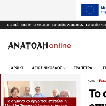
Ιστορικό
Καιρός
Εκδηλώσεις
Εφημερίες Φαρμακείων
Εφημερίες Νο
ΑΡΧΙΚΉ
ΆΓΙΟΣ ΝΙΚΌΛΑΟΣ
ΙΕΡΆΠΕΤΡΑ
Σ
Home
Feat
Το 
Το σημαντικό έργο που επιτελεί η
Μονάδα Τεχνητού Νεφρού : Δωρεά