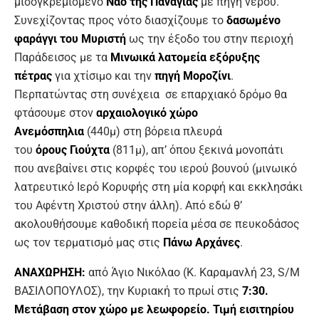
μισογκρεμισμένο
Ναό της Παναγίας
με πηγή νερού.
Συνεχίζοντας προς νότο διασχίζουμε το
δασωμένο
φαράγγι του Μυριστή
ως την έξοδο του στην περιοχή
Παράδεισος με τα
Μινωικά λατομεία εξόρυξης
πέτρας
για χτίσιμο και την
πηγή Μοροζίνι
.
Περπατώντας στη συνέχεια σε επαρχιακό δρόμο θα
φτάσουμε στον
αρχαιολογικό χώρο
Ανεμόσπηλια
(440μ) στη βόρεια πλευρά
του
όρους
Γιούχτα
(811μ), απ’ όπου ξεκινά μονοπάτι
που ανεβαίνει στις κορφές του ιερού βουνού (μινωικό
λατρευτικό Ιερό Κορυφής στη μία κορφή και εκκλησάκι
του Αφέντη Χριστού στην άλλη). Από εδώ θ’
ακολουθήσουμε καθοδική πορεία μέσα σε πευκοδάσος
ως τον τερματισμό μας στις
Πάνω Αρχάνες
.
ΑΝΑΧΩΡΗΣΗ:
από Άγιο Νικόλαο (Κ. Καραμανλή 23, S/M
ΒΑΣΙΛΟΠΟΥΛΟΣ), την Κυριακή το πρωί στις
7:30
.
Μετάβαση στον χώρο με λεωφορείο. Τιμή εισιτηρίου