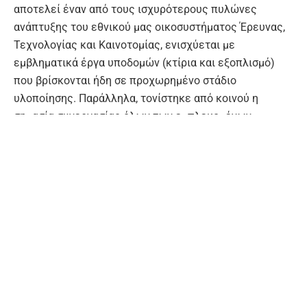
αποτελεί έναν από τους ισχυρότερους πυλώνες
ανάπτυξης του εθνικού μας οικοσυστήματος Έρευνας,
Τεχνολογίας και Καινοτομίας, ενισχύεται με
εμβληματικά έργα υποδομών (κτίρια και εξοπλισμό)
που βρίσκονται ήδη σε προχωρημένο στάδιο
υλοποίησης. Παράλληλα, τονίστηκε από κοινού η
σημασία συνεργασίας όλων των εμπλεκομένων
φορέων της τετραπλής έλικας της Περιφέρειας,
δεδομένου ότι τα τελευταία χρόνια το Υπουργείο
Ανάπτυξης επενδύει στην αναβάθμιση των
ερευνητικών υποδομών της Μεγαλονήσου. Η επίσκεψη
υπογραμμίζει τη σταθερή δέσμευση της κυβέρνησης να
στηρίξει έμπρακτα την περιφερειακή ανάπτυξη και να
μετατρέψει την έρευνα σε απτό όφελος για την τοπική
οικονομία, την επιχειρηματικότητα και την κοινωνία».